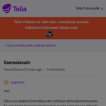
Telia.fi etusivulle
Telia Yhteisö on Vain luku -moodissa, kunnes
sulkeutuu kokonaan lokakuussa
Kysy ja keskustele -palstan arkisto
lisenssiavain
Forum|Forum|11 years ago
1 kommentti
migration
M
Hei!
Olen uusi asiakas Soneralla ja olen yrittänyt aktivoida tietoturvani.