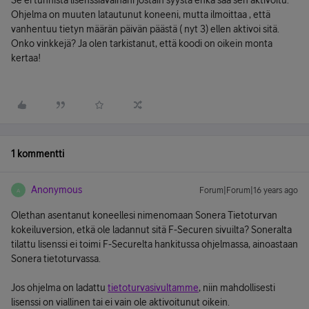
Se ei tunnista lisenssiavainani jostain syystä enkä saa sen aktivoitu.
Ohjelma on muuten latautunut koneeni, mutta ilmoittaa , että
vanhentuu tietyn määrän päivän päästä ( nyt 3) ellen aktivoi sitä.
Onko vinkkejä? Ja olen tarkistanut, että koodi on oikein monta
kertaa!
1 kommentti
Anonymous
Forum|Forum|16 years ago
A
Olethan asentanut koneellesi nimenomaan Sonera Tietoturvan
kokeiluversion, etkä ole ladannut sitä F-Securen sivuilta? Soneralta
tilattu lisenssi ei toimi F-Securelta hankitussa ohjelmassa, ainoastaan
Sonera tietoturvassa.
Jos ohjelma on ladattu
tietoturvasivultamme
, niin mahdollisesti
lisenssi on viallinen tai ei vain ole aktivoitunut oikein.