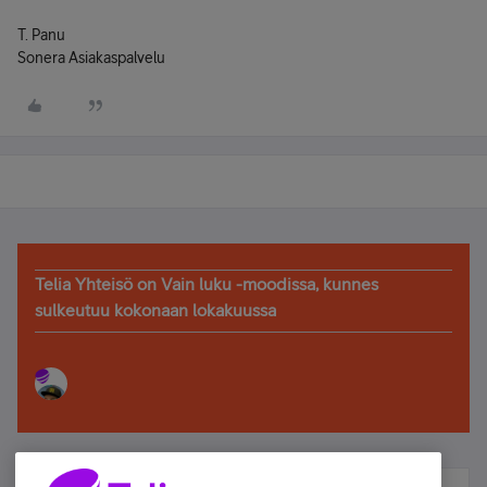
T. Panu
Sonera Asiakaspalvelu
Telia Yhteisö on Vain luku -moodissa, kunnes
sulkeutuu kokonaan lokakuussa