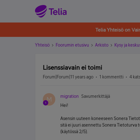
Telia Yhteisö on Va
Yhteisö
Foorumin etusivu
Arkisto
Kysy ja kesku
Lisenssiavain ei toimi
Forum|Forum|11 years ago
1 kommentti
4 kat
migration
Savumerkittäjä
M
Hei!
Asensin uuteen koneeseen Sonera Tietotur
sitä ei juuri asennettu Sonera Tietoturva tu
(käytössä 2/5).