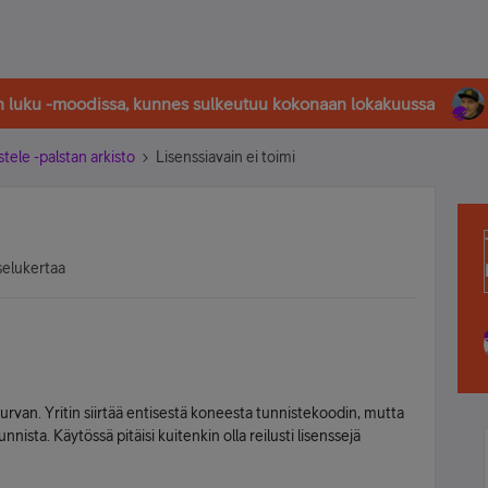
in luku -moodissa, kunnes sulkeutuu kokonaan lokakuussa
stele -palstan arkisto
Lisenssiavain ei toimi
selukertaa
van. Yritin siirtää entisestä koneesta tunnistekoodin, mutta
nnista. Käytössä pitäisi kuitenkin olla reilusti lisenssejä