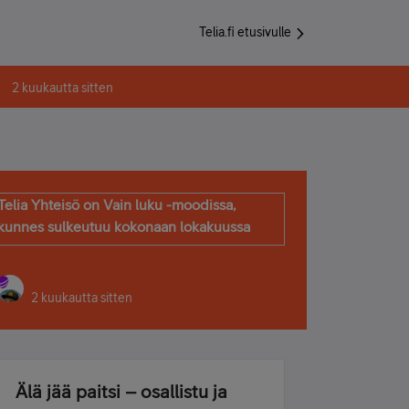
Telia.fi etusivulle
2 kuukautta sitten
Telia Yhteisö on Vain luku -moodissa,
kunnes sulkeutuu kokonaan lokakuussa
2 kuukautta sitten
Älä jää paitsi – osallistu ja