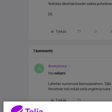
Voitteko lähettää koodin vaikka puhelim
EK
Tykkää
1 kommentti
Anonymous
A
Hei
eekaro
!
Lähetän numeroosi lisenssiavaimen. Tällä het
Ilmoittele toki mikäli vielä ongelmia tulee :
Tykkää