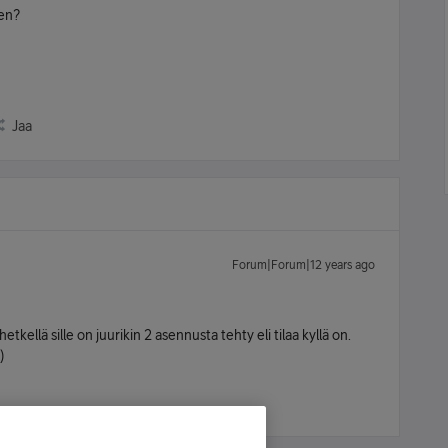
een?
Jaa
Forum|Forum|12 years ago
kellä sille on juurikin 2 asennusta tehty eli tilaa kyllä on.
)