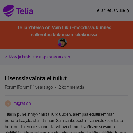
Telia.fi etusivulle
Telia Yhteisö on Vain luku -moodissa, kunnes
sulkeutuu kokonaan lokakuussa
Kysy ja keskustele -palstan arkisto
Lisenssiavainta ei tullut
Forum|Forum|11 years ago
2 kommenttia
migration
M
Tilasin puhelinmyynnistä 10.9. uuden, aiempaa edullisemman
Sonera Laajakaistaliittymän. Sain sähköpostiini vahvistuksen tästä
heti, mutta en ole saanut tarvittavia tunnuksia/lisenssiavainta