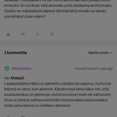
vieläkään. Muistaakseni ne piti toimittaa minulle kännykkääni kuten
ennenkin. En voi ilman niitä aktivoida uutta edullisempaa liittymääni.
Ovatko ne mahdollisesti jääneet lähettämättä minulle vai olenko
ymmärtänyt jotain väärin?
2 kommenttia
Vanhin ensin
Anonymous
Forum|Forum|13 years ago
A
Hei
Ahavpa1
,
Laajakaistaliittymällesi on päivitetty edullisempi sopimus, mutta itse
liittymä on sama, kuin aiemmin. Käytännössä tämä näkyy niin, että
kuukausimaksu on pienempi, mutta tunnukset eivät ole vaihtuneet.
Sinun ei tarvitse vaihtaa esimerkiksi tietoturvalisenssiä koneellesi,
koska sama lisenssi on edelleen aktiivinen.