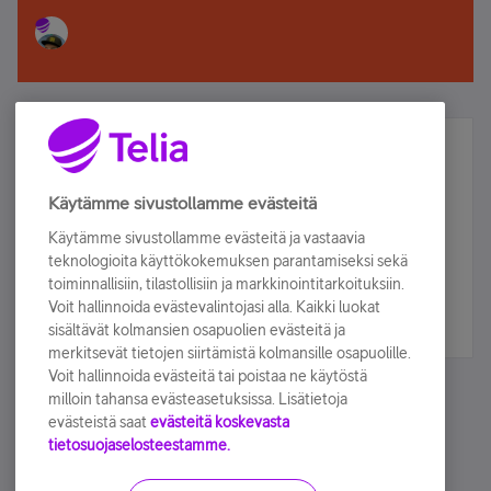
Älä jää paitsi – osallistu ja voita!
Tilaa Telian uutiskirje ja olet mukana arvonnassa.
Käytämme sivustollamme evästeitä
Samalla saat parhaat asiakasedut suoraan
Käytämme sivustollamme evästeitä ja vastaavia
sähköpostiisi.
teknologioita käyttökokemuksen parantamiseksi sekä
toiminnallisiin, tilastollisiin ja markkinointitarkoituksiin.
Voit hallinnoida evästevalintojasi alla. Kaikki luokat
Tilaa nyt
sisältävät kolmansien osapuolien evästeitä ja
merkitsevät tietojen siirtämistä kolmansille osapuolille.
Voit hallinnoida evästeitä tai poistaa ne käytöstä
milloin tahansa evästeasetuksissa. Lisätietoja
evästeistä saat
evästeitä koskevasta
tietosuojaselosteestamme.