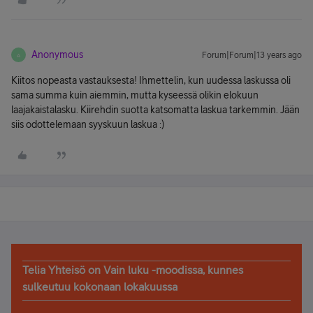
Anonymous
Forum|Forum|13 years ago
A
Kiitos nopeasta vastauksesta! Ihmettelin, kun uudessa laskussa oli
sama summa kuin aiemmin, mutta kyseessä olikin elokuun
laajakaistalasku. Kiirehdin suotta katsomatta laskua tarkemmin. Jään
siis odottelemaan syyskuun laskua :)
Telia Yhteisö on Vain luku -moodissa, kunnes
sulkeutuu kokonaan lokakuussa