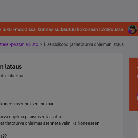
in luku -moodissa, kunnes sulkeutuu kokonaan lokakuussa
stele -palstan arkisto
Lisenssikoodi ja tietoturva ohjelman lataus
n lataus
atselukertaa
hen koneen asennuksen mukaan,
turva ohjelma pitäisi asentaa jotta
 tota tietoturva ohjelmaa asenneta valmiiksi koneeseen
aa??