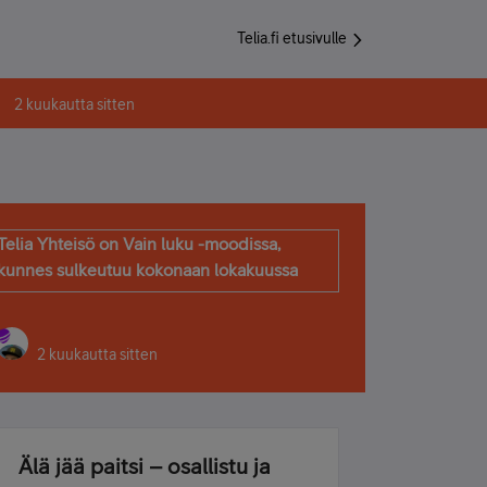
Telia.fi etusivulle
2 kuukautta sitten
Telia Yhteisö on Vain luku -moodissa,
kunnes sulkeutuu kokonaan lokakuussa
2 kuukautta sitten
Älä jää paitsi – osallistu ja