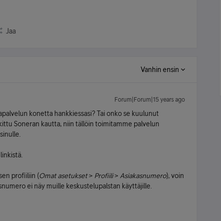
Jaa
Vanhin ensin
Forum|Forum|15 years ago
apalvelun konetta hankkiessasi? Tai onko se kuulunut
kittu Soneran kautta, niin tällöin toimitamme palvelun
sinulle.
linkistä.
n profiiliin (
Omat asetukset
>
Profiili
>
Asiakasnumero
), voin
snumero ei näy muille keskustelupalstan käyttäjille.