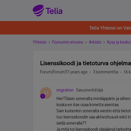
Telia Yhteisö on Va
Yhteisö
Foorumin etusivu
Arkisto
Kysy ja kesku
Lisenssikoodi ja tietoturva ohjelma
Forum|Forum|11 years ago
3 kommenttia
16 k
migration
Savumerkittäjä
M
Hei!Tilasin soneralta miniläppärin ja sii
koska en itse osaa konetta asentaa.
Sain kuitenkin soneralta viestin että tieto
tuo lisenssikoodin saa aktivoitua,eli eikö
siellä soneralla??
Ja mitä toi lisenssikoodi ylipäänsä tarkoitt