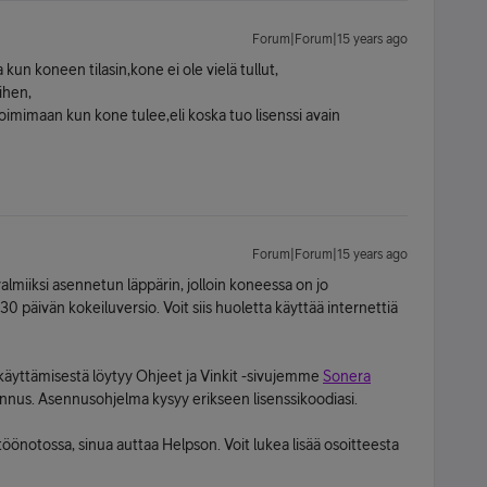
Forum|Forum|15 years ago
kun koneen tilasin,kone ei ole vielä tullut,
iihen,
oimimaan kun kone tulee,eli koska tuo lisenssi avain
Forum|Forum|15 years ago
valmiiksi asennetun läppärin, jolloin koneessa on jo
 päivän kokeiluversio. Voit siis huoletta käyttää internettiä
en käyttämisestä löytyy Ohjeet ja Vinkit -sivujemme
Sonera
ennus. Asennusohjelma kysyy erikseen lisenssikoodiasi.
töönotossa, sinua auttaa Helpson. Voit lukea lisää osoitteesta