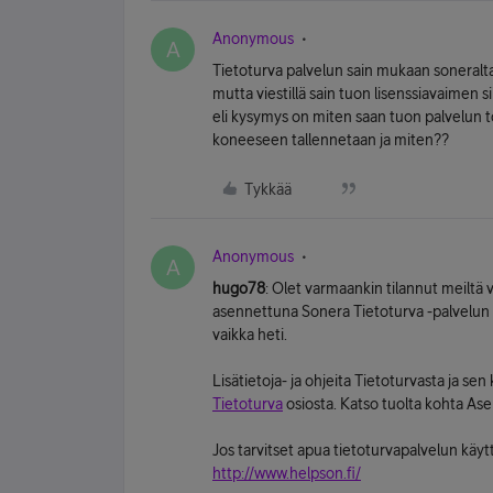
Anonymous
A
Tietoturva palvelun sain mukaan soneralta 
mutta viestillä sain tuon lisenssiavaimen s
eli kysymys on miten saan tuon palvelun t
koneeseen tallennetaan ja miten??
Tykkää
Anonymous
A
hugo78
: Olet varmaankin tilannut meiltä 
asennettuna Sonera Tietoturva -palvelun 30
vaikka heti.
Lisätietoja- ja ohjeita Tietoturvasta ja s
Tietoturva
osiosta. Katso tuolta kohta As
Jos tarvitset apua tietoturvapalvelun käyt
http://www.helpson.fi/