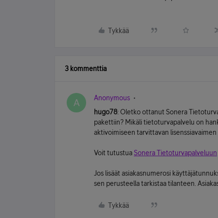
Tykkää
3 kommenttia
Anonymous
A
hugo78
: Oletko ottanut Sonera Tietoturv
pakettiin? Mikäli tietoturvapalvelu on han
aktivoimiseen tarvittavan lisenssiavaimen 
Voit tutustua
Sonera Tietoturvapalveluun
Jos lisäät asiakasnumerosi käyttäjätunnukse
sen perusteella tarkistaa tilanteen. Asiaka
Tykkää