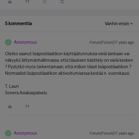
5 kommenttia
Vanhin ensin
Anonymous
Forum|Forum|17 years ago
A
Oletko saanut lisäpostilaatikon käyttäjätunnuksia vielä lainkaan vai
näkyykö liittymänhallinnassa, että tilauksen käsittely on vielä kesken
? Pystytkö myös tarkentamaan, että milloin tilasit lisäpostilaatikon ?
Normaalisti lisäpostilaatikon aktivoitumisessa kestää n. vuorokausi.
T. Lauri
Sonera Asiakaspalvelu
Anonymous
Forum|Forum|17 years ago
A