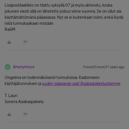
Lisäpostilaatikko on tilattu syksyllä 07 ja myös aktivoitu, koska
jokunen viesti sillä on lähetetty joskus viime vuonna. Se on ollut siis
käyttämättömänä pääasiassa. Nyt se ei kuitenkaan toimi, enkä löydä
niitä tunnuksiakaan mistään.
RailiM
Anonymous
Forum|Forum|17 years ago
A
Ongelma on todennäköisesti tunnuksissa. Kadonneen
käyttäjätunnuksen ja
uuden salasanan saat Asiakaspalvelustamme
.
T. Lauri
Sonera Asiakaspalvelu