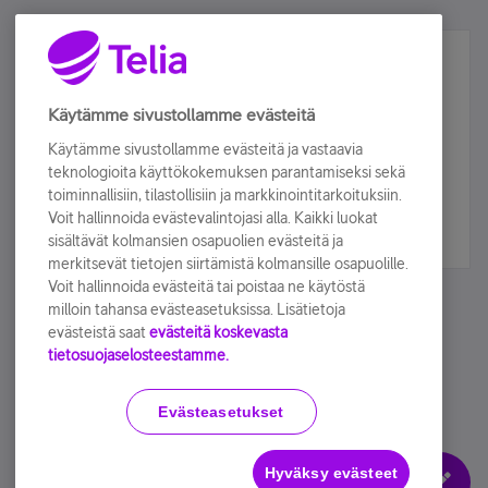
Älä jää paitsi – osallistu ja voita!
Tilaa Telian uutiskirje ja olet mukana arvonnassa.
Käytämme sivustollamme evästeitä
Samalla saat parhaat asiakasedut suoraan
Käytämme sivustollamme evästeitä ja vastaavia
sähköpostiisi.
teknologioita käyttökokemuksen parantamiseksi sekä
toiminnallisiin, tilastollisiin ja markkinointitarkoituksiin.
Voit hallinnoida evästevalintojasi alla. Kaikki luokat
Tilaa nyt
sisältävät kolmansien osapuolien evästeitä ja
merkitsevät tietojen siirtämistä kolmansille osapuolille.
Voit hallinnoida evästeitä tai poistaa ne käytöstä
milloin tahansa evästeasetuksissa. Lisätietoja
evästeistä saat
evästeitä koskevasta
tietosuojaselosteestamme.
Käyttöehdot
Accessibility statement
Evästeasetukset
Hyväksy evästeet
Evästeasetukset