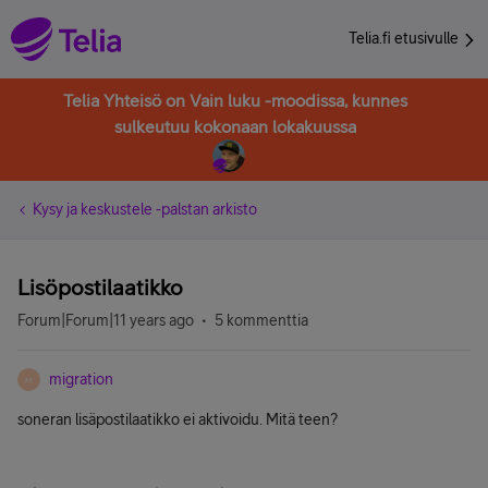
Telia.fi etusivulle
Telia Yhteisö on Vain luku -moodissa, kunnes
sulkeutuu kokonaan lokakuussa
Kysy ja keskustele -palstan arkisto
Lisöpostilaatikko
Forum|Forum|11 years ago
5 kommenttia
migration
M
soneran lisäpostilaatikko ei aktivoidu. Mitä teen?