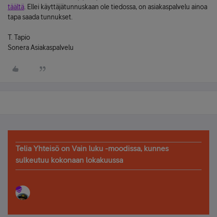
täältä
. Ellei käyttäjätunnuskaan ole tiedossa, on asiakaspalvelu ainoa
tapa saada tunnukset.
T. Tapio
Sonera Asiakaspalvelu
Telia Yhteisö on Vain luku -moodissa, kunnes
sulkeutuu kokonaan lokakuussa