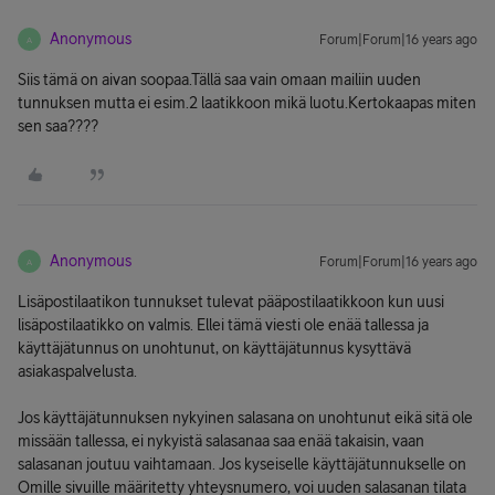
Anonymous
Forum|Forum|16 years ago
A
Siis tämä on aivan soopaa.Tällä saa vain omaan mailiin uuden
tunnuksen mutta ei esim.2 laatikkoon mikä luotu.Kertokaapas miten
sen saa????
Anonymous
Forum|Forum|16 years ago
A
Lisäpostilaatikon tunnukset tulevat pääpostilaatikkoon kun uusi
lisäpostilaatikko on valmis. Ellei tämä viesti ole enää tallessa ja
käyttäjätunnus on unohtunut, on käyttäjätunnus kysyttävä
asiakaspalvelusta.
Jos käyttäjätunnuksen nykyinen salasana on unohtunut eikä sitä ole
missään tallessa, ei nykyistä salasanaa saa enää takaisin, vaan
salasanan joutuu vaihtamaan. Jos kyseiselle käyttäjätunnukselle on
Omille sivuille määritetty yhteysnumero, voi uuden salasanan tilata