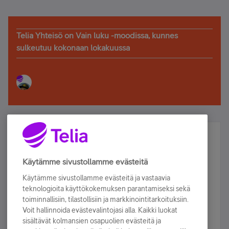
Telia Yhteisö on Vain luku -moodissa, kunnes
sulkeutuu kokonaan lokakuussa
Älä jää paitsi – osallistu ja voita!
Tilaa Telian uutiskirje ja olet mukana arvonnassa.
Käytämme sivustollamme evästeitä
Samalla saat parhaat asiakasedut suoraan
Käytämme sivustollamme evästeitä ja vastaavia
sähköpostiisi.
teknologioita käyttökokemuksen parantamiseksi sekä
toiminnallisiin, tilastollisiin ja markkinointitarkoituksiin.
Voit hallinnoida evästevalintojasi alla. Kaikki luokat
Tilaa nyt
sisältävät kolmansien osapuolien evästeitä ja