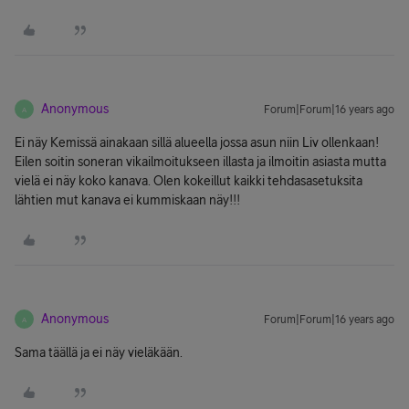
Anonymous
Forum|Forum|16 years ago
A
Ei näy Kemissä ainakaan sillä alueella jossa asun niin Liv ollenkaan!
Eilen soitin soneran vikailmoitukseen illasta ja ilmoitin asiasta mutta
vielä ei näy koko kanava. Olen kokeillut kaikki tehdasasetuksita
lähtien mut kanava ei kummiskaan näy!!!
Anonymous
Forum|Forum|16 years ago
A
Sama täällä ja ei näy vieläkään.