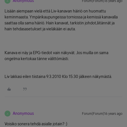
Anonymous
Forum|Forum|16 years ago
A
Lisään aiempaan vielä että Liv-kanavan häiriö on huomattu
keminmaasta. Ympärikaupungeissa torniossa ja kemissä kanavalla
saattaa olla sama häiriö. Hain kanavat, tarkistin johdot,liitännät ja
hain tehdasasetukset ja vieläkään ei auta.
Kanava ei näy ja EPG-tiedot vain näkyvät. Jos muilla on sama
ongelma kertokaa tänne välittömästi.
Liv lakkasi eilen tiistaina 9.3.2010 Klo 15:30 jälkeen näkymästä.
Anonymous
Forum|Forum|16 years ago
A
Voisiko sonera tehdä asialle jotain? :)