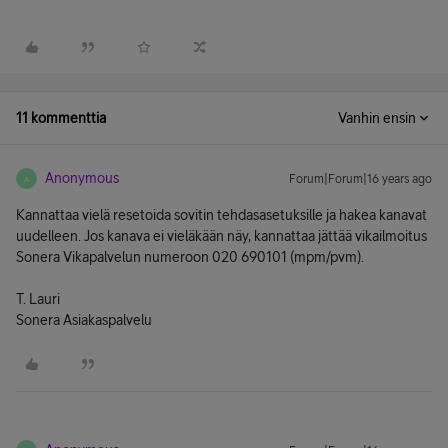
11 kommenttia
Vanhin ensin
Anonymous
Forum|Forum|16 years ago
A
Kannattaa vielä resetoida sovitin tehdasasetuksille ja hakea kanavat
uudelleen. Jos kanava ei vieläkään näy, kannattaa jättää vikailmoitus
Sonera Vikapalvelun numeroon 020 690101 (mpm/pvm).
T. Lauri
Sonera Asiakaspalvelu