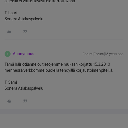
alueella ei valitettavasti ole kerrottavana.
T. Lauri
Sonera Asiakaspalvelu
Anonymous
Forum|Forum|16 years ago
A
Tämä häiriötilanne oli tietojemme mukaan korjattu 15.3.2010
mennessä verkkomme puolella tehdyillä korjaustoimenpiteillä.
T. Sami
Sonera Asiakaspalvelu