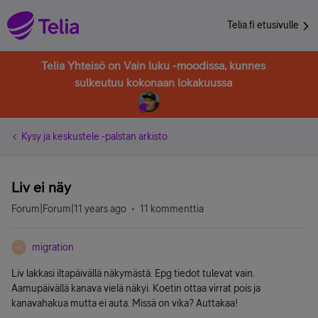
Telia.fi etusivulle
Telia Yhteisö on Vain luku -moodissa, kunnes
sulkeutuu kokonaan lokakuussa
Kysy ja keskustele -palstan arkisto
Liv ei näy
Forum|Forum|11 years ago
11 kommenttia
migration
M
Liv lakkasi iltapäivällä näkymästä. Epg tiedot tulevat vain.
Aamupäivällä kanava vielä näkyi. Koetin ottaa virrat pois ja
kanavahakua mutta ei auta. Missä on vika? Auttakaa!