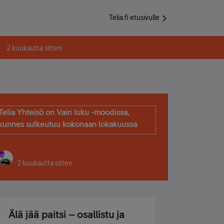
Telia.fi etusivulle
2 kuukautta sitten
Telia Yhteisö on Vain luku -moodissa,
kunnes sulkeutuu kokonaan lokakuussa
2 kuukautta sitten
Älä jää paitsi – osallistu ja