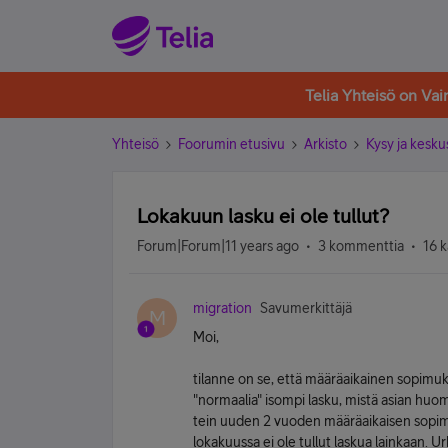
Telia Yhteisö on Va
Yhteisö
Foorumin etusivu
Arkisto
Kysy ja kesku
Lokakuun lasku ei ole tullut?
Forum|Forum|11 years ago
3 kommenttia
16 k
migration
Savumerkittäjä
M
Moi,
tilanne on se, että määräaikainen sopimuk
"normaalia" isompi lasku, mistä asian huom
tein uuden 2 vuoden määräaikaisen sopimuk
lokakuussa ei ole tullut laskua lainkaan. U