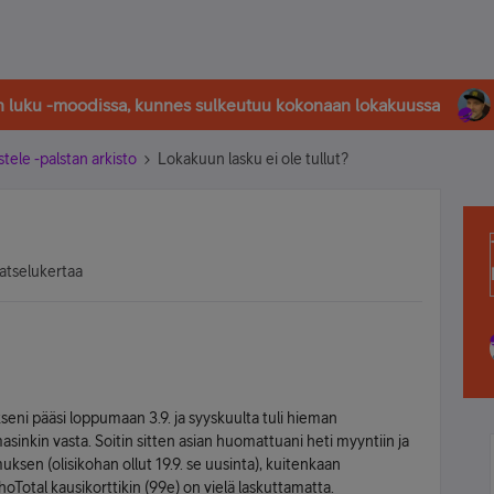
in luku -moodissa, kunnes sulkeutuu kokonaan lokakuussa
stele -palstan arkisto
Lokakuun lasku ei ole tullut?
atselukertaa
seni pääsi loppumaan 3.9. ja syyskuulta tuli hieman
asinkin vasta. Soitin sitten asian huomattuani heti myyntiin ja
sen (olisikohan ollut 19.9. se uusinta), kuitenkaan
rhoTotal kausikorttikin (99e) on vielä laskuttamatta.