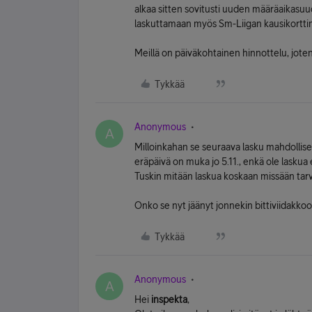
alkaa sitten sovitusti uuden määräaikasuud
laskuttamaan myös Sm-Liigan kausikortti
Meillä on päiväkohtainen hinnottelu, jote
Tykkää
Anonymous
A
Milloinkahan se seuraava lasku mahdollises
eräpäivä on muka jo 5.11., enkä ole laskua
Tuskin mitään laskua koskaan missään tarvi
Onko se nyt jäänyt jonnekin bittiviidakko
Tykkää
Anonymous
A
Hei
inspekta
,