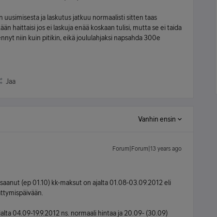
uusimisesta ja laskutus jatkuu normaalisti sitten taas
 haittaisi jos ei laskuja enää koskaan tulisi, mutta se ei taida
ennyt niin kuin pitikin, eikä joululahjaksi napsahda 300e
Jaa
Vanhin ensin
Forum|Forum|13 years ago
saanut (ep 01.10) kk-maksut on ajalta 01.08-03.09.2012 eli
ttymispäivään.
alta 04.09-19.9.2012 ns. normaali hintaa ja 20.09- (30.09)