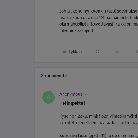
Johtuuko se nyt jotenkin tästä sopimuksen 
marraskuun puolella? Minuahan ei tietenkään
olla mahdollista. Toivottavasti kaikki on m
internet-laskuja. :)
Tykkää
3 kommenttia
Anonymous
A
Hei
inspekta
!
Kyseinen lasku, minkä olet viimesimmäksi 
laskutettu edellisen määräaikasuuden pää
Seuraava lasku (ep 05.11) tulee olemaan aj