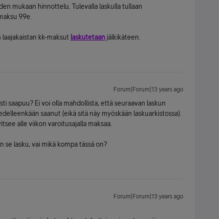
en mukaan hinnottelu. Tulevalla laskulla tullaan
maksu 99e.
n laajakaistan kk-maksut
laskutetaan
jälkikäteen.
Forum|Forum|13 years ago
ti saapuu? Ei voi olla mahdollista, että seuraavan laskun
 edelleenkään saanut (eikä sitä näy myöskään laskuarkistossa).
tsee alle viikon varoitusajalla maksaa.
on se lasku, vai mikä kompa tässä on?
Forum|Forum|13 years ago