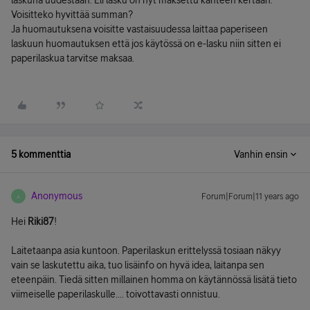
laskuna uudestaan. Eli lasku on nyt maksettu kahteen kertaan.
Voisitteko hyvittää summan?
Ja huomautuksena voisitte vastaisuudessa laittaa paperiseen
laskuun huomautuksen että jos käytössä on e-lasku niin sitten ei
paperilaskua tarvitse maksaa.
5 kommenttia
Vanhin ensin
Anonymous
Forum|Forum|11 years ago
A
Hei
Riki87
!
Laitetaanpa asia kuntoon. Paperilaskun erittelyssä tosiaan näkyy
vain se laskutettu aika, tuo lisäinfo on hyvä idea, laitanpa sen
eteenpäin. Tiedä sitten millainen homma on käytännössä lisätä tieto
viimeiselle paperilaskulle.... toivottavasti onnistuu.