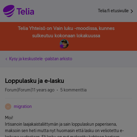
Telia.fi etusivulle
Telia Yhteisö on Vain luku -moodissa, kunnes
sulkeutuu kokonaan lokakuussa
Kysy ja keskustele -palstan arkisto
Loppulasku ja e-lasku
Forum|Forum|11 years ago
5 kommenttia
migration
M
Moi!
Irtisanoin laajakaistaliittymän ja sain loppulaskun paperisena,
maksoin sen heti mutta nyt huomasin että lasku on veliotettu e-