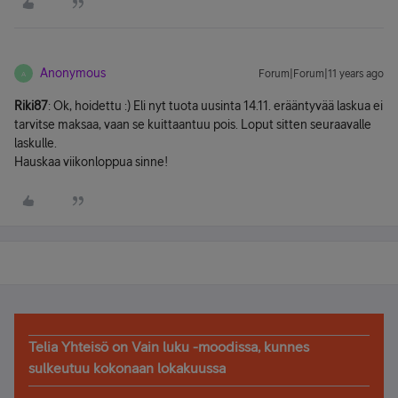
Anonymous
Forum|Forum|11 years ago
A
Riki87
: Ok, hoidettu :) Eli nyt tuota uusinta 14.11. erääntyvää laskua ei
tarvitse maksaa, vaan se kuittaantuu pois. Loput sitten seuraavalle
laskulle.
Hauskaa viikonloppua sinne!
Telia Yhteisö on Vain luku -moodissa, kunnes
sulkeutuu kokonaan lokakuussa