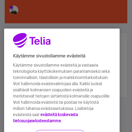
Älä jää paitsi – osallistu ja voita!
Tilaa Telian uutiskirje ja olet mukana arvonnassa.
Käytämme sivustollamme evästeitä
Samalla saat parhaat asiakasedut suoraan
Käytämme sivustollamme evästeitä ja vastaavia
sähköpostiisi.
teknologioita käyttökokemuksen parantamiseksi sekä
toiminnallisiin, tilastollisiin ja markkinointitarkoituksiin.
Voit hallinnoida evästevalintojasi alla. Kaikki luokat
Tilaa nyt
sisältävät kolmansien osapuolien evästeitä ja
merkitsevät tietojen siirtämistä kolmansille osapuolille.
Voit hallinnoida evästeitä tai poistaa ne käytöstä
milloin tahansa evästeasetuksissa. Lisätietoja
evästeistä saat
evästeitä koskevasta
tietosuojaselosteestamme.