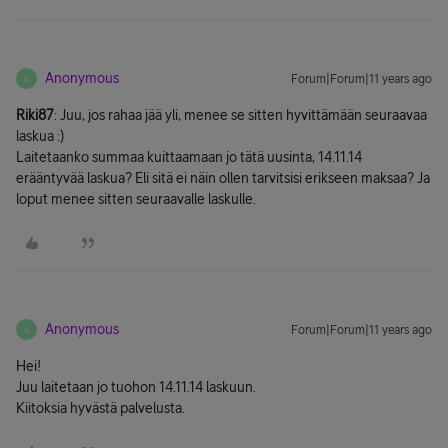
Anonymous
Forum|Forum|11 years ago
A
Riki87
: Juu, jos rahaa jää yli, menee se sitten hyvittämään seuraavaa
laskua :)
Laitetaanko summaa kuittaamaan jo tätä uusinta, 14.11.14
erääntyvää laskua? Eli sitä ei näin ollen tarvitsisi erikseen maksaa? Ja
loput menee sitten seuraavalle laskulle.
Anonymous
Forum|Forum|11 years ago
A
Hei!
Juu laitetaan jo tuohon 14.11.14 laskuun.
Kiitoksia hyvästä palvelusta.