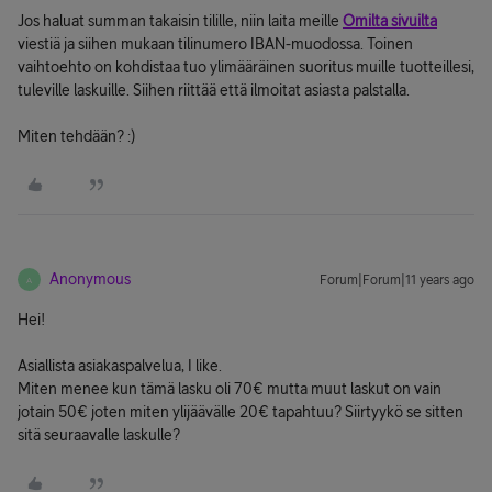
Jos haluat summan takaisin tilille, niin laita meille
Omilta sivuilta
viestiä ja siihen mukaan tilinumero IBAN-muodossa. Toinen
vaihtoehto on kohdistaa tuo ylimääräinen suoritus muille tuotteillesi,
tuleville laskuille. Siihen riittää että ilmoitat asiasta palstalla.
Miten tehdään? :)
Anonymous
Forum|Forum|11 years ago
A
Hei!
Asiallista asiakaspalvelua, I like.
Miten menee kun tämä lasku oli 70€ mutta muut laskut on vain
jotain 50€ joten miten ylijäävälle 20€ tapahtuu? Siirtyykö se sitten
sitä seuraavalle laskulle?