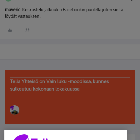
maveric
: Keskustelu jatkuukin Facebookin puolella joten sieltä
löydät vastaukseni.
Telia Yhteisö on Vain luku -moodissa, kunnes
sulkeutuu kokonaan lokakuussa