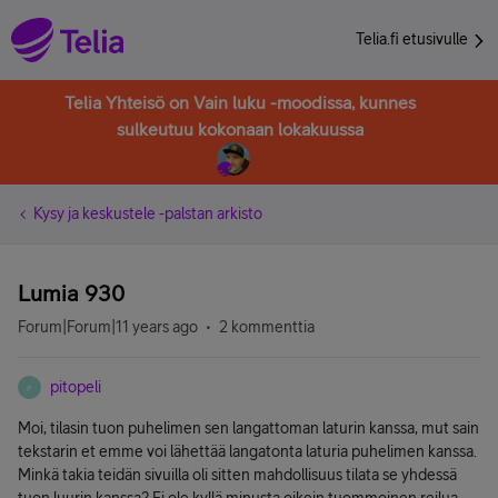
Telia.fi etusivulle
Telia Yhteisö on Vain luku -moodissa, kunnes
sulkeutuu kokonaan lokakuussa
Kysy ja keskustele -palstan arkisto
Lumia 930
Forum|Forum|11 years ago
2 kommenttia
pitopeli
P
Moi, tilasin tuon puhelimen sen langattoman laturin kanssa, mut sain
tekstarin et emme voi lähettää langatonta laturia puhelimen kanssa.
Minkä takia teidän sivuilla oli sitten mahdollisuus tilata se yhdessä