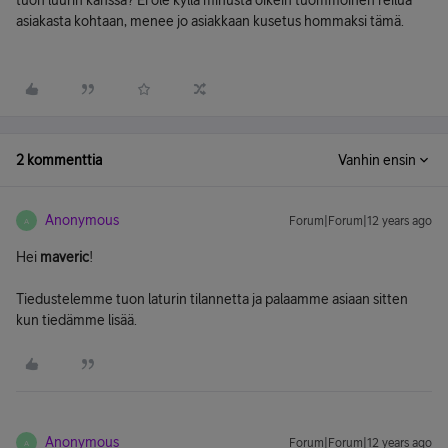
tuon luurin kanssa? Ei ole kyllä minusta oikein tuommoinen reilua
asiakasta kohtaan, menee jo asiakkaan kusetus hommaksi tämä.
2 kommenttia
Vanhin ensin
Anonymous
Forum|Forum|12 years ago
A
Hei
maveric
!
Tiedustelemme tuon laturin tilannetta ja palaamme asiaan sitten
kun tiedämme lisää.
Anonymous
Forum|Forum|12 years ago
A