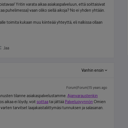
istavaa! Yritin varata aikaa asiakaspalveluun, että soittaisivat
ttaa puhelimessa) vaan oliko siellä aikoja? No ei yhden yhtään.
lle toimita kukaan muu kiinteää yhteyttä, eli nalkissa ollaan
Jaa
Vanhin ensin
Forum|Forum|15 years ago
nnusten tilanne asiakaspalvelustamme.
Ajanvaraustenkin
os aikaa ei löydy, voit
soittaa
tai jättää
Palvelupyynnön
Omien
varten tarvitset laajakaistaliittymäsi tunnuksen ja salasanan.