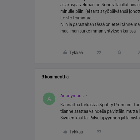
asiakaspalveluhan on Soneralla ollut aina lo
minulle päin, (ei tarttis työpäiväänsä jono
Loisto toimintaa.
Niin ja parastahan tässä on ettei tänne maa
maailman surkeimman yrityksen kanssa.
Tykkää
3 kommenttia
Anonymous
A
Kannattaa tarkastaa Spotify Premium -tu
tilanne saattaa vaihdella päivittäin, mutta j
Sivujen kautta. Palvelupyynnön jättämistä 
Tykkää