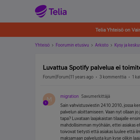
Telia Yhteisö on Va
Yhteisö
Foorumin etusivu
Arkisto
Kysy ja kesku
Luvattua Spotify palvelua ei toimit
Forum|Forum|11 years ago
3 kommenttia
1 ka
migration
Savumerkittäjä
M
Sain vahvistusviestin 24.10.2010, jossa kerr
palvelun aloittamiseen. Vaan nyt ollaan jo 
tapa? Luvataan laajakaistan tilaajalle ens
mahdollisimman myöhään, ettei asiakas eh
toivovat tietysti että asiakas luulee että 
maksamaan palvelusta kun kyse olikin laa