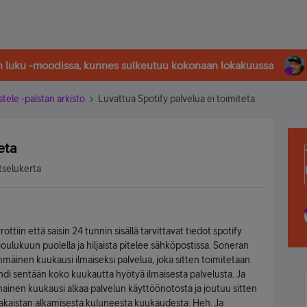
in luku -moodissa, kunnes sulkeutuu kokonaan lokakuussa
stele -palstan arkisto
Luvattua Spotify palvelua ei toimiteta
eta
tselukerta
ottiin että saisin 24 tunnin sisällä tarvittavat tiedot spotify
joulukuun puolella ja hiljaista pitelee sähköpostissa. Soneran
immäinen kuukausi ilmaiseksi palvelua, joka sitten toimitetaan
di sentään koko kuukautta hyötyä ilmaisesta palvelusta. Ja
ilmainen kuukausi alkaa palvelun käyttöönotosta ja joutuu sitten
jakaistan alkamisesta kuluneesta kuukaudesta. Heh. Ja