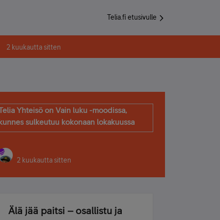
Telia.fi etusivulle
2 kuukautta sitten
Telia Yhteisö on Vain luku -moodissa,
kunnes sulkeutuu kokonaan lokakuussa
2 kuukautta sitten
Älä jää paitsi – osallistu ja