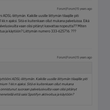
Forum|Forum|15 years ago
DSL-liittymän. Kaikille uusille liittymän tilaajille piti
k:n ajaksi. Sitä ei kuitenkaan ollut mukana palveluissa. Eikä
velusivuilta vaan olisi pitänyt kasvattaa nopeutta?? Miten
ivoitua ja käytöön? Liittymän numero 333-625716. ???
Forum|Forum|15 years ago
tööni ADSL-liittymän. Kaikille uusille liittymän tilaajille piti
um 1 kk:n ajaksi. Sitä ei kuitenkaan ollut mukana
onnistunut suoraan palvelusivuilta vaan olisi pitänyt
enetellä että saisi Spotifyn aktivoitua ja käytöön?