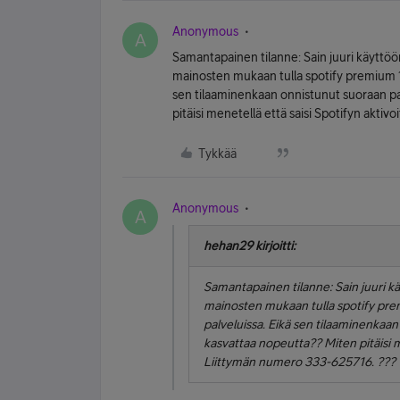
Anonymous
A
Samantapainen tilanne: Sain juuri käyttööni A
mainosten mukaan tulla spotify premium 1 k
sen tilaaminenkaan onnistunut suoraan pal
pitäisi menetellä että saisi Spotifyn akt
Tykkää
Anonymous
A
hehan29 kirjoitti:
Samantapainen tilanne: Sain juuri käyt
mainosten mukaan tulla spotify premi
palveluissa. Eikä sen tilaaminenkaan 
kasvattaa nopeutta?? Miten pitäisi m
Liittymän numero 333-625716. ???