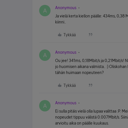
Anonymous
A
Ja vielä kerta kiellon päälle: 434ms, 0,38 M
kiinni..
Tykkää
Anonymous
A
Ou jee! 341ms, 0,18Mbit/s ja 0,21Mbit/s! N
jo huomisen aikana valmista.. :) Oliskoha
tähän huimaan nopeuteen?
Tykkää
Anonymous
A
Ei sulla pitäis vielä olla lupaa valittaa :P.
nopeudet tippuu välistä 0.007Mbit/s. Siin
arvioitu aika on päälle kuukaus.