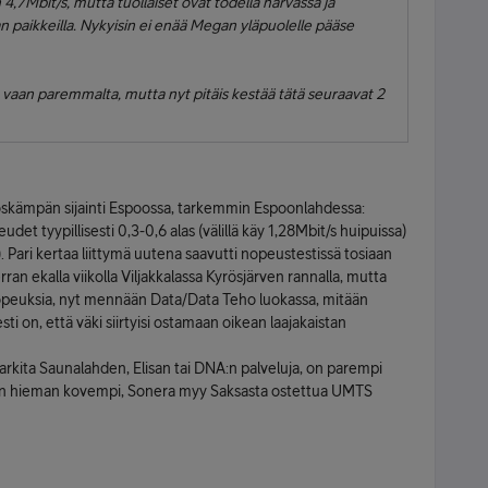
,7Mbit/s, mutta tuollaiset ovat todella harvassa ja
 paikkeilla. Nykyisin ei enää Megan yläpuolelle pääse
 vaan paremmalta, mutta nyt pitäis kestää tätä seuraavat 2
oskämpän sijainti Espoossa, tarkemmin Espoonlahdessa:
det tyypillisesti 0,3-0,6 alas (välillä käy 1,28Mbit/s huipuissa)
e). Pari kertaa liittymä uutena saavutti nopeustestissä tosiaan
rran ekalla viikolla Viljakkalassa Kyrösjärven rannalla, mutta
a nopeuksia, nyt mennään Data/Data Teho luokassa, mitään
sti on, että väki siirtyisi ostamaan oikean laajakaistan
rkita Saunalahden, Elisan tai DNA:n palveluja, on parempi
a on hieman kovempi, Sonera myy Saksasta ostettua UMTS