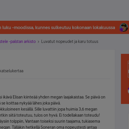
in luku -moodissa, kunnes sulkeutuu kokonaan lokakuussa
stele -palstan arkisto
Luvatut nopeudet ja karu totuus
katselukertaa
isi ikävä Elisan kiinteää yhden megan laajakaistaa. Se päivä on
tä se koittaa nykyää lähes joka päivä.
kuloineen kesällä. Sille luvattiin jopa huimia 3,6 megan
tkin siitä toteutuu, tulos on hyvä. Ei todellakaan toteudu!
ysiin tolppiin, Vantaan toiseksi suurin taajama, tukiasema
 megan. Tälläkin hetkellä Soneran oma nopeustesti antaa