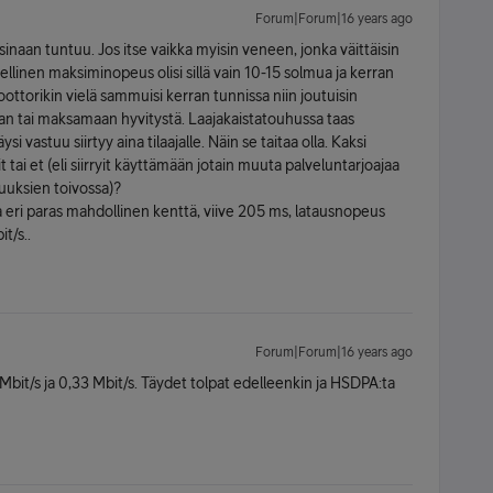
Forum|Forum|16 years ago
sinaan tuntuu. Jos itse vaikka myisin veneen, jonka väittäisin
linen maksiminopeus olisi sillä vain 10-15 solmua ja kerran
ottorikin vielä sammuisi kerran tunnissa niin joutuisin
an tai maksamaan hyvitystä. Laajakaistatouhussa taas
si vastuu siirtyy aina tilaajalle. Näin se taitaa olla. Kaksi
tai et (eli siirryit käyttämään jotain muuta palveluntarjoajaa
uksien toivossa)?
a eri paras mahdollinen kenttä, viive 205 ms, latausnopeus
t/s..
Forum|Forum|16 years ago
 Mbit/s ja 0,33 Mbit/s. Täydet tolpat edelleenkin ja HSDPA:ta