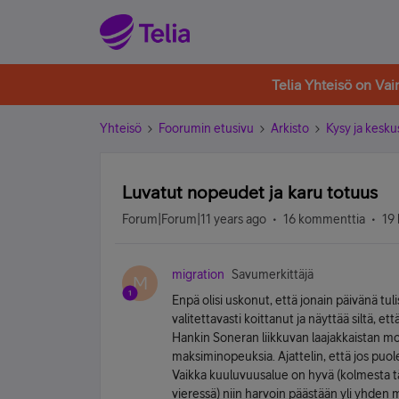
Telia Yhteisö on Va
Yhteisö
Foorumin etusivu
Arkisto
Kysy ja kesku
Luvatut nopeudet ja karu totuus
Forum|Forum|11 years ago
16 kommenttia
19 
migration
Savumerkittäjä
M
Enpä olisi uskonut, että jonain päivänä tul
valitettavasti koittanut ja näyttää siltä, et
Hankin Soneran liikkuvan laajakkaistan mok
maksiminopeuksia. Ajattelin, että jos puole
Vaikka kuuluvuusalue on hyvä (kolmesta tä
vieressä) niin harvoin päästään yli yhden