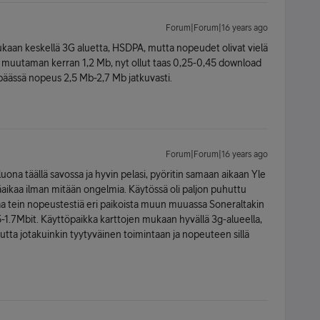
Forum|Forum|16 years ago
ukaan keskellä 3G aluetta, HSDPA, mutta nopeudet olivat vielä
 muutaman kerran 1,2 Mb, nyt ollut taas 0,25-0,45 download
n päässä nopeus 2,5 Mb-2,7 Mb jatkuvasti.
Forum|Forum|16 years ago
uona täällä savossa ja hyvin pelasi, pyöritin samaan aikaan Yle
ikaa ilman mitään ongelmia. Käytössä oli paljon puhuttu
aa tein nopeustestiä eri paikoista muun muuassa Soneraltakin
5-1.7Mbit. Käyttöpaikka karttojen mukaan hyvällä 3g-alueella,
tta jotakuinkin tyytyväinen toimintaan ja nopeuteen sillä