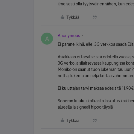
ilmeisesti olla tyytyväinen siihen, kun edes
Tykkää
Anonymous
A
Ei parane ikinä, ellei 3G verkkoa saada Elis
Asiakkaan ei tarvitse sitä odotella vuosia, 
3G verkolla sijaitsevassa kaupungissa koh
Moniko on saanut tuon lukeman tauluun? Klo
nettiä, lukema on neljä kertaa vähemmän.
Ei kuluttajan tarvi maksaa edes sitä 11,90
Soneran kuuluu katkaista laskutus kaikkien
alueella ja signaali hipoo täysiä
Tykkää