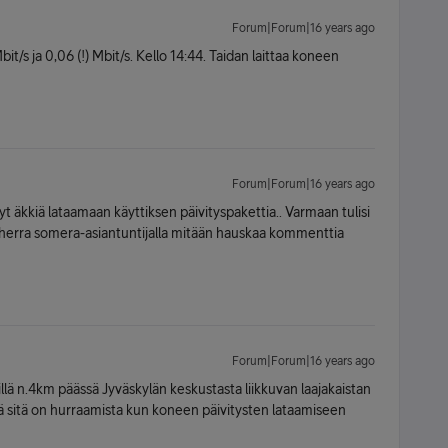
Forum|Forum|16 years ago
bit/s ja 0,06 (!) Mbit/s. Kello 14:44. Taidan laittaa koneen
Forum|Forum|16 years ago
yt äkkiä lataamaan käyttiksen päivityspakettia.. Varmaan tulisi
n herra somera-asiantuntijalla mitään hauskaa kommenttia
Forum|Forum|16 years ago
 Meillä n.4km päässä Jyväskylän keskustasta liikkuvan laajakaistan
ä sitä on hurraamista kun koneen päivitysten lataamiseen