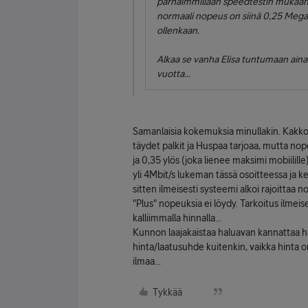
parhaimmillaan speedtestin mukaan 4
normaali nopeus on siinä 0,25 Megan
ollenkaan.
Alkaa se vanha Elisa tuntumaan aina
vuotta...
Samanlaisia kokemuksia minullakin. Kakk
täydet palkit ja Huspaa tarjoaa, mutta nopeu
ja 0,35 ylös (joka lienee maksimi mobiilill
yli 4Mbit/s lukeman tässä osoitteessa ja ke
sitten ilmeisesti systeemi alkoi rajoitta
"Plus" nopeuksia ei löydy. Tarkoitus ilmeise
kalliimmalla hinnalla...
Kunnon laajakaistaa haluavan kannattaa ha
hinta/laatusuhde kuitenkin, vaikka hint
ilmaa...
Tykkää