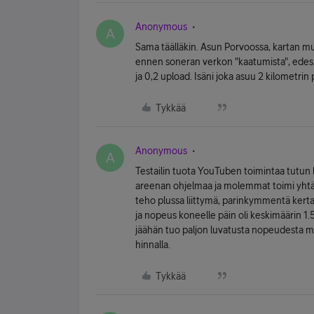
Anonymous
A
Sama täälläkin. Asun Porvoossa, kartan m
ennen soneran verkon "kaatumista", edes
ja 0,2 upload. Isäni joka asuu 2 kilometri
Tykkää
Anonymous
A
Testailin tuota YouTuben toimintaa tutun l
areenan ohjelmaa ja molemmat toimi yhtäa
teho plussa liittymä, parinkymmentä kert
ja nopeus koneelle päin oli keskimäärin 1.
jäähän tuo paljon luvatusta nopeudesta mu
hinnalla.
Tykkää