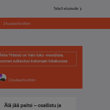
Telia.fi etusivulle
2 kuukautta sitten
Telia Yhteisö on Vain luku -moodissa,
kunnes sulkeutuu kokonaan lokakuussa
2 kuukautta sitten
Älä jää paitsi – osallistu ja