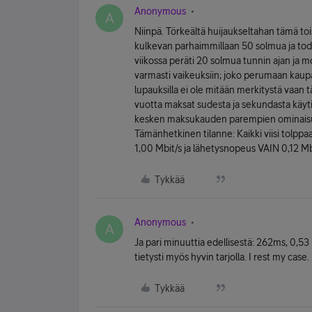
Anonymous
A
Niinpä. Törkeältä huijaukseltahan tämä toi
kulkevan parhaimmillaan 50 solmua ja todel
viikossa peräti 20 solmua tunnin ajan ja mo
varmasti vaikeuksiin; joko perumaan kaup
lupauksilla ei ole mitään merkitystä vaan täy
vuotta maksat sudesta ja sekundasta käytit 
kesken maksukauden parempien ominaisu
Tämänhetkinen tilanne: Kaikki viisi tolppa
1,00 Mbit/s ja lähetysnopeus VAIN 0,12 Mbi
Tykkää
Anonymous
A
Ja pari minuuttia edellisestä: 262ms, 0,53
tietysti myös hyvin tarjolla. I rest my case.
Tykkää