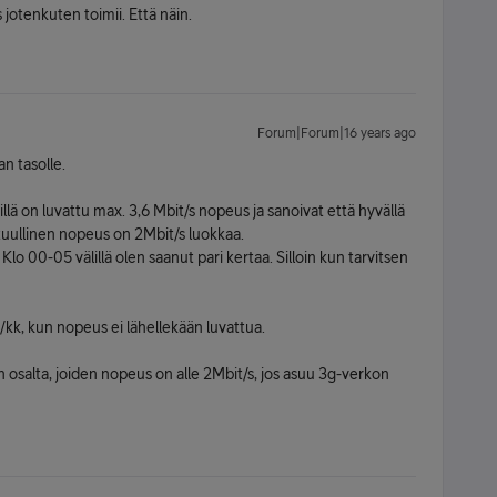
 jotenkuten toimii. Että näin.
Forum|Forum|16 years ago
an tasolle.
sillä on luvattu max. 3,6 Mbit/s nopeus ja sanoivat että hyvällä
tuullinen nopeus on 2Mbit/s luokkaa.
 00-05 välillä olen saanut pari kertaa. Silloin kun tarvitsen
€/kk, kun nopeus ei lähellekään luvattua.
 osalta, joiden nopeus on alle 2Mbit/s, jos asuu 3g-verkon