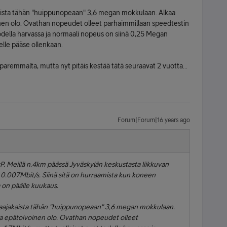
kaista tähän "huippunopeaan" 3,6 megan mokkulaan. Alkaa
oinen olo. Ovathan nopeudet olleet parhaimmillaan speedtestin
odella harvassa ja normaali nopeus on siinä 0,25 Megan
elle pääse ollenkaan.
aremmalta, mutta nyt pitäis kestää tätä seuraavat 2 vuotta...
Forum|Forum|16 years ago
taa :P. Meillä n.4km päässä Jyväskylän keskustasta liikkuvan
ä 0.007Mbit/s. Siinä sitä on hurraamista kun koneen
a on päälle kuukaus.
 laajakaista tähän "huippunopeaan" 3,6 megan mokkulaan.
lla epätoivoinen olo. Ovathan nopeudet olleet