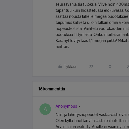
seuraavanlaisia tuloksia: Viive noin 400ms 
tapahtuu kuin hidastetussa elokuvassa. Go
saattaa nousta lähelle megaa pudotakseen t
taipumus katketa silloin tällöin omia aiko
nopeustestistä. Vaihtelu vuorokauden mit
odotuksia liittymästä. Onko muilla samanl
Kas, nyt löytyi taas 1,1 megan piikki! Mi
heittäisi..
Tykkää
16 kommenttia
Anonymous
A
Niin, ja lähetysnopeudet vastaavasti ova
Olen kyllä lähettänyt asiasta palautetta, mu
Arvailuja on esitetty. Asialle ei vaan nyt i