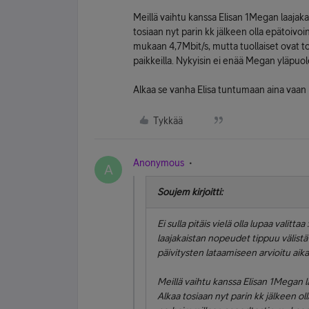
Meillä vaihtu kanssa Elisan 1Megan laaja
tosiaan nyt parin kk jälkeen olla epätoiv
mukaan 4,7Mbit/s, mutta tuollaiset ovat t
paikkeilla. Nykyisin ei enää Megan yläpuol
Alkaa se vanha Elisa tuntumaan aina vaan p
Tykkää
Anonymous
A
Soujem kirjoitti:
Ei sulla pitäis vielä olla lupaa valit
laajakaistan nopeudet tippuu välist
päivitysten lataamiseen arvioitu aik
Meillä vaihtu kanssa Elisan 1Megan
Alkaa tosiaan nyt parin kk jälkeen o