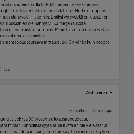
ja latausnopeus välillä 0,3-0,4 megaa.. ja kaikki netissä
oglen karttoja ei kestä hermo ladata jne. Hetkeksi nopeus
aas ala-arvoisiin lukemiin. Lisäksi yhteydellä on kiusallinen
jaan. Koskaan en ole nähnyt yli 1,3 megan tulosta
taan on melkoista muutenkin. Minusta tämä ei oikein vastaa
aisia kokemuksia asiasta?
kähän mahtaa olla seuraava mittaustulos. On vähän kuin noppaa
Jaa
Vanhin ensin
Forum|Forum|16 years ago
t suuruusluokkaa 30 prosenttia latausnopeudesta.
tta mitään kunnollista syytä tai selitystä en ole vielä saanut.
lmeisesti mahdeta mitään ja sen kanssa pitää vain elää. Täytyisi