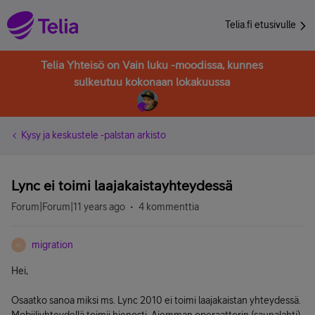
Telia.fi etusivulle
Telia Yhteisö on Vain luku -moodissa, kunnes
sulkeutuu kokonaan lokakuussa
Kysy ja keskustele -palstan arkisto
Lync ei toimi laajakaistayhteydessä
Forum|Forum|11 years ago
4 kommenttia
migration
M
Hei,
Osaatko sanoa miksi ms. Lync 2010 ei toimi laajakaistan yhteydessä.