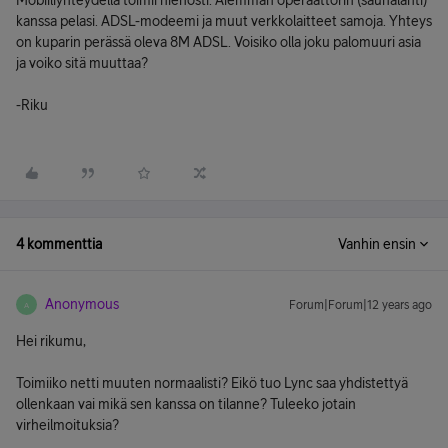
Mobiiliyhteydellä toimii hienosti. Aiemman operaattorin (saunalahti)
kanssa pelasi. ADSL-modeemi ja muut verkkolaitteet samoja. Yhteys
on kuparin perässä oleva 8M ADSL. Voisiko olla joku palomuuri asia
ja voiko sitä muuttaa?
-Riku
4 kommenttia
Vanhin ensin
Anonymous
Forum|Forum|12 years ago
A
Hei rikumu,
Toimiiko netti muuten normaalisti? Eikö tuo Lync saa yhdistettyä
ollenkaan vai mikä sen kanssa on tilanne? Tuleeko jotain
virheilmoituksia?