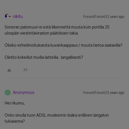
olkitu
Forum|Forum|12 years ago
Soneran palomuuri ei estä liikennettä muuta kuin portilla 25
ulospäin viestintäviraston päätöksen takia.
Olisiko virheilmoituksesta kuvankaappaus / muuta tietoa saatavilla?
Oletko kokeillut muilla laitteilla.. langallisesti?
Anonymous
Forum|Forum|12 years ago
A
Hei rikumu,
Onko sinulla tuon ADSL modeemin lisäksi erillinen langaton
tukiasema?