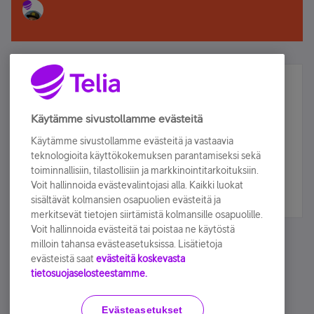
Älä jää paitsi – osallistu ja voita!
Tilaa Telian uutiskirje ja olet mukana arvonnassa.
Käytämme sivustollamme evästeitä
Samalla saat parhaat asiakasedut suoraan
Käytämme sivustollamme evästeitä ja vastaavia
sähköpostiisi.
teknologioita käyttökokemuksen parantamiseksi sekä
toiminnallisiin, tilastollisiin ja markkinointitarkoituksiin.
Voit hallinnoida evästevalintojasi alla. Kaikki luokat
Tilaa nyt
sisältävät kolmansien osapuolien evästeitä ja
merkitsevät tietojen siirtämistä kolmansille osapuolille.
Voit hallinnoida evästeitä tai poistaa ne käytöstä
milloin tahansa evästeasetuksissa. Lisätietoja
evästeistä saat
evästeitä koskevasta
tietosuojaselosteestamme.
Käyttöehdot
Accessibility statement
Evästeasetukset