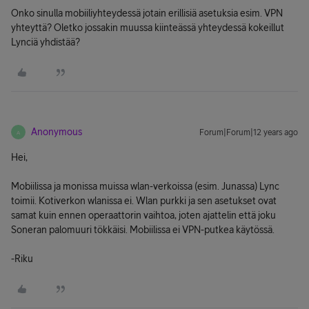
Onko sinulla mobiiliyhteydessä jotain erillisiä asetuksia esim. VPN
yhteyttä? Oletko jossakin muussa kiinteässä yhteydessä kokeillut
Lynciä yhdistää?
Anonymous
Forum|Forum|12 years ago
A
Hei,
Mobiilissa ja monissa muissa wlan-verkoissa (esim. Junassa) Lync
toimii. Kotiverkon wlanissa ei. Wlan purkki ja sen asetukset ovat
samat kuin ennen operaattorin vaihtoa, joten ajattelin että joku
Soneran palomuuri tökkäisi. Mobiilissa ei VPN-putkea käytössä.
-Riku