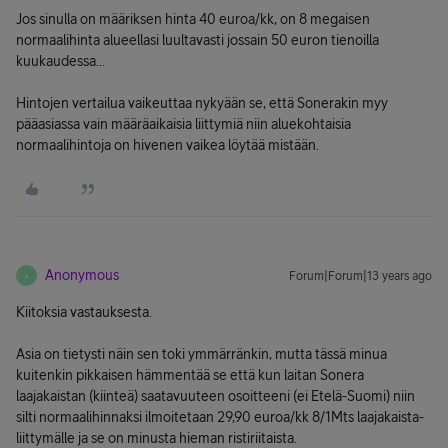
Jos sinulla on määriksen hinta 40 euroa/kk, on 8 megaisen
normaalihinta alueellasi luultavasti jossain 50 euron tienoilla
kuukaudessa...
Hintojen vertailua vaikeuttaa nykyään se, että Sonerakin myy
pääasiassa vain määräaikaisia liittymiä niin aluekohtaisia
normaalihintoja on hivenen vaikea löytää mistään.
Anonymous
Forum|Forum|13 years ago
A
Kiitoksia vastauksesta.
Asia on tietysti näin sen toki ymmärränkin, mutta tässä minua
kuitenkin pikkaisen hämmentää se että kun laitan Sonera
laajakaistan (kiinteä) saatavuuteen osoitteeni (ei Etelä-Suomi) niin
silti normaalihinnaksi ilmoitetaan 29,90 euroa/kk 8/1Mts laajakaista-
liittymälle ja se on minusta hieman ristiriitaista.