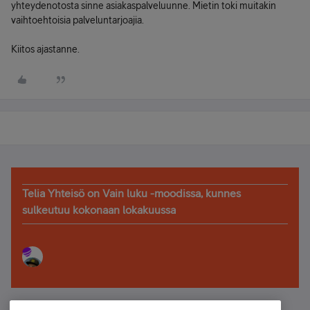
yhteydenotosta sinne asiakaspalveluunne. Mietin toki muitakin
vaihtoehtoisia palveluntarjoajia.
Kiitos ajastanne.
Telia Yhteisö on Vain luku -moodissa, kunnes
sulkeutuu kokonaan lokakuussa