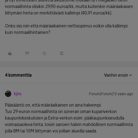
ja nyt ihmettelen sitä että sivustonne mukaan 8/1 megaisen netin
normaalihinta olisikin 29,90 euroa/kk, mutta kuitenkin määräaikaisen
liittymäni hinta on merkittävästi kalliimpi (40,91 euroa/kk).
Onko siis niin että määräaikainen nettisopimus voikin olla kalliimpi
kuin normaalihintainen?
4 kommenttia
Vanhin ensin
kjns
Forum|Forum|13 years ago
Pääsääntö on, että määräaikainen on aina halvempi.
Tuo 29 euron normaalihinta on soneran oman kupariverkon
kaupunkikeskuksien ja Extra-verkon esim. pääkaupunkiseudulla
voimassaoleva hinta, toisin sanoen halvin mahdollinen normaalihinta
jolla 8M tai 10M liittymän voi joillain alueilla saada.