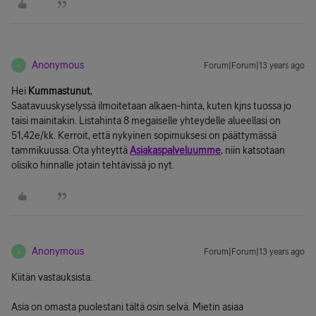
Anonymous
Forum|Forum|13 years ago
A
Hei
Kummastunut
,
Saatavuuskyselyssä ilmoitetaan alkaen-hinta, kuten kjns tuossa jo
taisi mainitakin. Listahinta 8 megaiselle yhteydelle alueellasi on
51,42e/kk. Kerroit, että nykyinen sopimuksesi on päättymässä
tammikuussa. Ota yhteyttä
Asiakaspalveluumme
, niin katsotaan
olisiko hinnalle jotain tehtävissä jo nyt.
Anonymous
Forum|Forum|13 years ago
A
Kiitän vastauksista.
Asia on omasta puolestani tältä osin selvä. Mietin asiaa