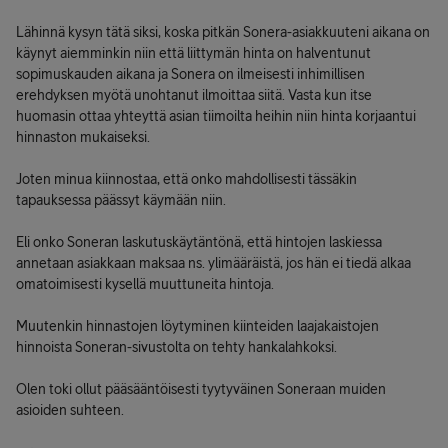
Lähinnä kysyn tätä siksi, koska pitkän Sonera-asiakkuuteni aikana on
käynyt aiemminkin niin että liittymän hinta on halventunut
sopimuskauden aikana ja Sonera on ilmeisesti inhimillisen
erehdyksen myötä unohtanut ilmoittaa siitä. Vasta kun itse
huomasin ottaa yhteyttä asian tiimoilta heihin niin hinta korjaantui
hinnaston mukaiseksi.
Joten minua kiinnostaa, että onko mahdollisesti tässäkin
tapauksessa päässyt käymään niin.
Eli onko Soneran laskutuskäytäntönä, että hintojen laskiessa
annetaan asiakkaan maksaa ns. ylimääräistä, jos hän ei tiedä alkaa
omatoimisesti kysellä muuttuneita hintoja.
Muutenkin hinnastojen löytyminen kiinteiden laajakaistojen
hinnoista Soneran-sivustolta on tehty hankalahkoksi.
Olen toki ollut pääsääntöisesti tyytyväinen Soneraan muiden
asioiden suhteen.