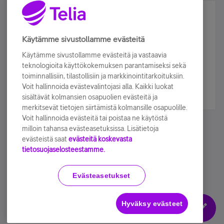
Älä jää paitsi – osallistu ja voita!
Tilaa Telian uutiskirje ja olet mukana arvonnassa.
Käytämme sivustollamme evästeitä
Samalla saat parhaat asiakasedut suoraan
Käytämme sivustollamme evästeitä ja vastaavia
sähköpostiisi.
teknologioita käyttökokemuksen parantamiseksi sekä
toiminnallisiin, tilastollisiin ja markkinointitarkoituksiin.
Voit hallinnoida evästevalintojasi alla. Kaikki luokat
Tilaa nyt
sisältävät kolmansien osapuolien evästeitä ja
merkitsevät tietojen siirtämistä kolmansille osapuolille.
Voit hallinnoida evästeitä tai poistaa ne käytöstä
milloin tahansa evästeasetuksissa. Lisätietoja
evästeistä saat
evästeitä koskevasta
tietosuojaselosteestamme.
Käyttöehdot
Accessibility statement
Evästeasetukset
Hyväksy evästeet
Evästeasetukset