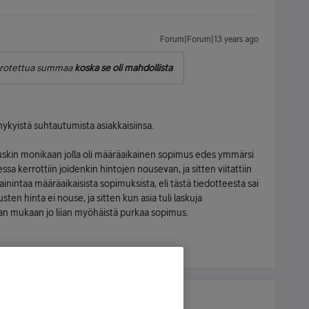
Forum|Forum|13 years ago
 korotettua summaa
koska se oli mahdollista
kyistä suhtautumista asiakkaisiinsa.
 tuskin monikaan jolla oli määräaikainen sopimus edes ymmärsi
a kerrottiin joidenkin hintojen nousevan, ja sitten viitattiin
inintaa määräaikaisista sopimuksista, eli tästä tiedotteesta sai
en hinta ei nouse, ja sitten kun asia tuli laskuja
nnan mukaan jo liian myöhäistä purkaa sopimus.