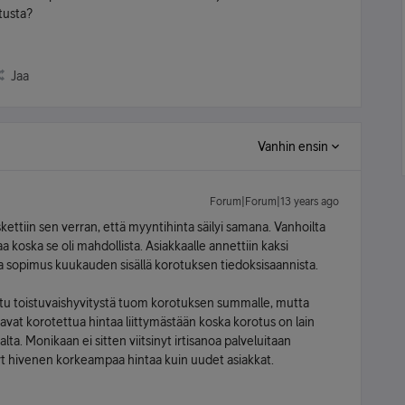
tusta?
Jaa
Vanhin ensin
Forum|Forum|13 years ago
kettiin sen verran, että myyntihinta säilyi samana. Vanhoilta
a koska se oli mahdollista. Asiakkaalle annettiin kaksi
oa sopimus kuukauden sisällä korotuksen tiedoksisaannista.
ttu toistuvaishyvitystä tuom korotuksen summalle, mutta
avat korotettua hintaa liittymästään koska korotus on lain
ta. Monikaan ei sitten viitsinyt irtisanoa palveluitaan
yt hivenen korkeampaa hintaa kuin uudet asiakkat.