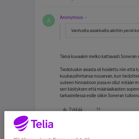
Anonymous
A
Vanhoilta asiakkailta alettiin periä
Tämä kuvaakin melko kattavasti Soneran ny
Tiedotuskin asiasta oli hoidettu niin että
kuukausihintansa nousevan, kun tiedotteess
uuteen hinnastoon jossa ei ollut mitään ma
sen käsityksen että määräaikaisten sopimust
tarkastellessa esille olikin Soneran tulki
Tykkää