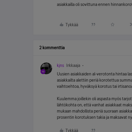
asiakkailla oli sovittuna ennen hinnankoro
Tykkää
2 kommenttia
kjns
Irkkaaja
Uusien asiakkaiden al-verotonta hintaa las
asiakkailta alettiin periä korotettua summa
vaihtoehtoa, hyväksyä korotus tai irtisan
Kuulemma joillekin oli aspasta myös tarjo
lähtökohta on, että vanhat asiakkaat maks
mukaan mahdollista periä suoraan asiakkaal
prosentin korotuksen takia ja maksavat n
Tykkää