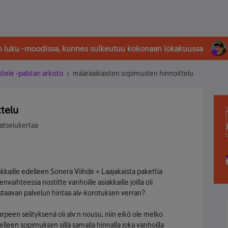
in luku -moodissa, kunnes sulkeutuu kokonaan lokakuussa
stele -palstan arkisto
määräaikaisten sopimusten hinnoittelu
telu
atselukertaa
iakkaille edelleen Sonera Viihde + Laajakaista pakettia
aihteessa nostitte vanhoille asiakkaille joilla oli
taavan palvelun hintaa alv-korotuksen verran?
peen selityksenä oli alv:n nousu, niin eikö ole melko
delleen sopimuksen sillä samalla hinnalla joka vanhoilla