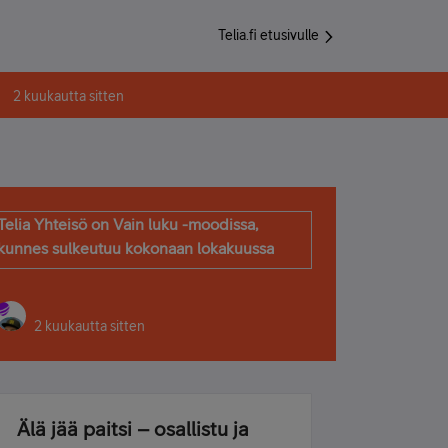
Telia.fi etusivulle
2 kuukautta sitten
Telia Yhteisö on Vain luku -moodissa,
kunnes sulkeutuu kokonaan lokakuussa
2 kuukautta sitten
Älä jää paitsi – osallistu ja