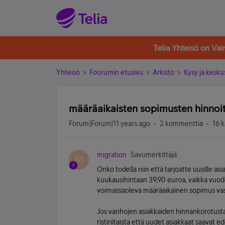
Telia Yhteisö on Va
Yhteisö
Foorumin etusivu
Arkisto
Kysy ja kesku
määräaikaisten sopimusten hinnoit
Forum|Forum|11 years ago
2 kommenttia
16 k
migration
Savumerkittäjä
M
Onko todella niin että tarjoatte uusille as
kuukausihintaan 39,90 euroa, vaikka vuodenv
voimassaoleva määräaikainen sopimus vas
Jos vanhojen asiakkaiden hinnankorotustar
ristiriitaista että uudet asiakkaat saavat e