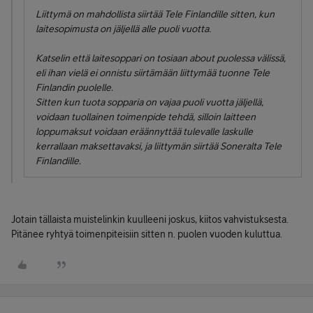
Liittymä on mahdollista siirtää Tele Finlandille sitten, kun
laitesopimusta on jäljellä alle puoli vuotta.
Katselin että laitesoppari on tosiaan about puolessa välissä,
eli ihan vielä ei onnistu siirtämään liittymää tuonne Tele
Finlandin puolelle.
Sitten kun tuota sopparia on vajaa puoli vuotta jäljellä,
voidaan tuollainen toimenpide tehdä, silloin laitteen
loppumaksut voidaan eräännyttää tulevalle laskulle
kerrallaan maksettavaksi, ja liittymän siirtää Soneralta Tele
Finlandille.
Jotain tällaista muistelinkin kuulleeni joskus, kiitos vahvistuksesta.
Pitänee ryhtyä toimenpiteisiin sitten n. puolen vuoden kuluttua.