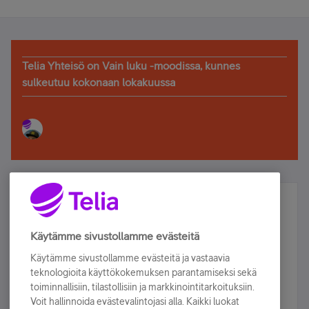
Telia Yhteisö on Vain luku -moodissa, kunnes
sulkeutuu kokonaan lokakuussa
Älä jää paitsi – osallistu ja voita!
Tilaa Telian uutiskirje ja olet mukana arvonnassa.
Käytämme sivustollamme evästeitä
Samalla saat parhaat asiakasedut suoraan
Käytämme sivustollamme evästeitä ja vastaavia
sähköpostiisi.
teknologioita käyttökokemuksen parantamiseksi sekä
toiminnallisiin, tilastollisiin ja markkinointitarkoituksiin.
Voit hallinnoida evästevalintojasi alla. Kaikki luokat
Tilaa nyt