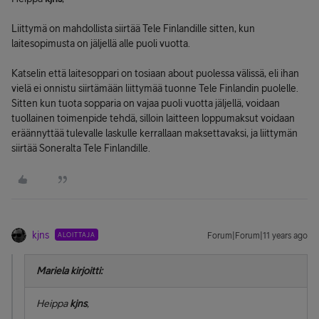
Liittymä on mahdollista siirtää Tele Finlandille sitten, kun
laitesopimusta on jäljellä alle puoli vuotta.
Katselin että laitesoppari on tosiaan about puolessa välissä, eli ihan
vielä ei onnistu siirtämään liittymää tuonne Tele Finlandin puolelle.
Sitten kun tuota sopparia on vajaa puoli vuotta jäljellä, voidaan
tuollainen toimenpide tehdä, silloin laitteen loppumaksut voidaan
eräännyttää tulevalle laskulle kerrallaan maksettavaksi, ja liittymän
siirtää Soneralta Tele Finlandille.
kjns
ALOITTAJA
Forum|Forum|11 years ago
Mariela kirjoitti:
Heippa
kjns
,