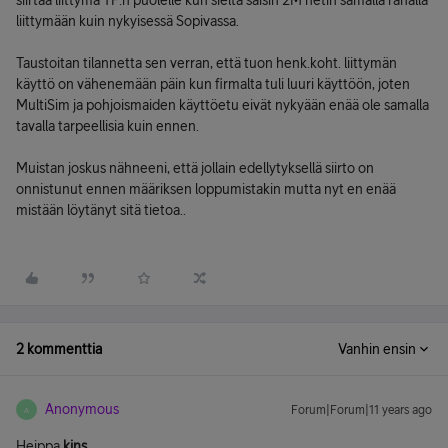
siirtää liittymä TF:n puolelle kun sieltä saisin 2M netin samalla rahalla
liittymään kuin nykyisessä Sopivassa.
Taustoitan tilannetta sen verran, että tuon henk.koht. liittymän
käyttö on vähenemään päin kun firmalta tuli luuri käyttöön, joten
MultiSim ja pohjoismaiden käyttöetu eivät nykyään enää ole samalla
tavalla tarpeellisia kuin ennen.
Muistan joskus nähneeni, että jollain edellytyksellä siirto on
onnistunut ennen määriksen loppumistakin mutta nyt en enää
mistään löytänyt sitä tietoa..
2 kommenttia
Vanhin ensin
Anonymous
Forum|Forum|11 years ago
A
Heippa
kjns
,