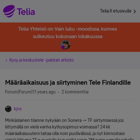
Telia.fi etusivulle
Telia Yhteisö on Vain luku -moodissa, kunnes
sulkeutuu kokonaan lokakuussa
Kysy ja keskustele -palstan arkisto
Määräaikaisuus ja siirtyminen Tele Finlandille
Forum|Forum|11 years ago
2 kommenttia
kjns
Minkäslainen tilanne nykyään on Sonera -> TF siirtymisessä jos
liittymällä on vielä vanha kytkysopimus voimassa? 24 kk
määräaikaisuuteni taitaa olla noin puolivälissä, ja nyt kiinnostaisi