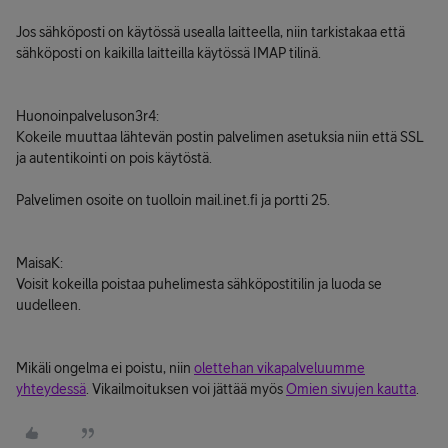
Jos sähköposti on käytössä usealla laitteella, niin tarkistakaa että
sähköposti on kaikilla laitteilla käytössä IMAP tilinä.
Huonoinpalveluson3r4:
Kokeile muuttaa lähtevän postin palvelimen asetuksia niin että SSL
ja autentikointi on pois käytöstä.
Palvelimen osoite on tuolloin mail.inet.fi ja portti 25.
MaisaK:
Voisit kokeilla poistaa puhelimesta sähköpostitilin ja luoda se
uudelleen.
Mikäli ongelma ei poistu, niin
olettehan vikapalveluumme
yhteydessä
. Vikailmoituksen voi jättää myös
Omien sivujen kautta
.