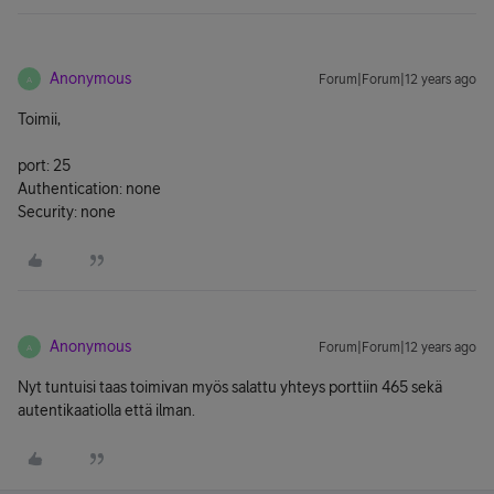
Anonymous
Forum|Forum|12 years ago
A
Toimii,
port: 25
Authentication: none
Security: none
Anonymous
Forum|Forum|12 years ago
A
Nyt tuntuisi taas toimivan myös salattu yhteys porttiin 465 sekä
autentikaatiolla että ilman.