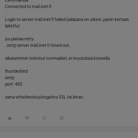
Lähettäessä:
Connected to mail.inet.fi
..
Login to server mail.inet.fi failed (salasana on oikein, pariin kertaan
laitettu)
jos painaa retry:
..smtp server mail.inet.fi timed out..
aikaisemmin toiminut normaalisti, ei muutoksia koneella.
thunderbird
smtp
port: 465
sama virheilmoitus/ongelma SSL tai ilman..