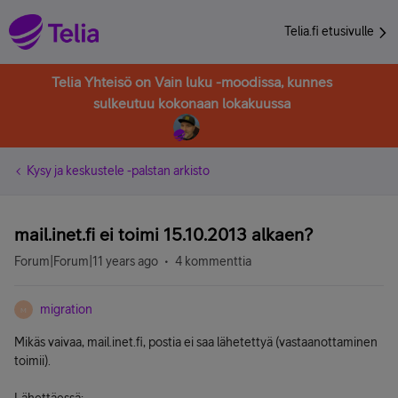
Telia.fi etusivulle
Telia Yhteisö on Vain luku -moodissa, kunnes
sulkeutuu kokonaan lokakuussa
Kysy ja keskustele -palstan arkisto
mail.inet.fi ei toimi 15.10.2013 alkaen?
Forum|Forum|11 years ago
4 kommenttia
migration
M
Mikäs vaivaa, mail.inet.fi, postia ei saa lähetettyä (vastaanottaminen
toimii).