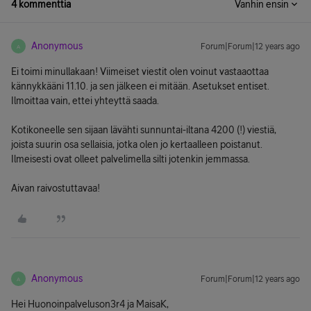
4 kommenttia
Vanhin ensin
Anonymous
Forum|Forum|12 years ago
A
Ei toimi minullakaan! Viimeiset viestit olen voinut vastaaottaa
kännykkääni 11.10. ja sen jälkeen ei mitään. Asetukset entiset.
Ilmoittaa vain, ettei yhteyttä saada.
Kotikoneelle sen sijaan lävähti sunnuntai-iltana 4200 (!) viestiä,
joista suurin osa sellaisia, jotka olen jo kertaalleen poistanut.
Ilmeisesti ovat olleet palvelimella silti jotenkin jemmassa.
Aivan raivostuttavaa!
Anonymous
Forum|Forum|12 years ago
A
Hei Huonoinpalveluson3r4 ja MaisaK,