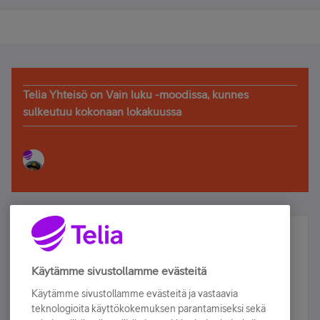
Telia Yhteisö on Vain luku -moodissa, kunnes
sulkeutuu kokonaan lokakuussa
Älä jää paitsi – osallistu ja voita!
Tilaa Telian uutiskirje ja olet mukana arvonnassa.
Käytämme sivustollamme evästeitä
Samalla saat parhaat asiakasedut suoraan
Käytämme sivustollamme evästeitä ja vastaavia
sähköpostiisi.
teknologioita käyttökokemuksen parantamiseksi sekä