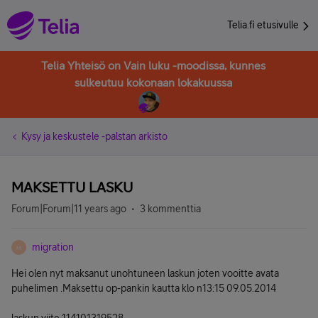
Telia.fi etusivulle
Telia Yhteisö on Vain luku -moodissa, kunnes
sulkeutuu kokonaan lokakuussa
Kysy ja keskustele -palstan arkisto
MAKSETTU LASKU
Forum|Forum|11 years ago
3 kommenttia
migration
M
Hei olen nyt maksanut unohtuneen laskun joten vooitte avata
puhelimen .Maksettu op-pankin kautta klo n13:15 09.05.2014