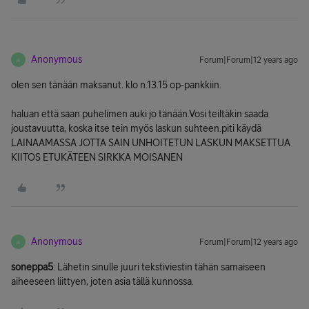
Anonymous
Forum|Forum|12 years ago
A
olen sen tänään maksanut. klo n.13.15 op-pankkiin.
haluan että saan puhelimen auki jo tänään.Vosi teiltäkin saada
joustavuutta, koska itse tein myös laskun suhteen.piti käydä
LAINAAMASSA JOTTA SAIN UNHOITETUN LASKUN MAKSETTUA
KIITOS ETUKÄTEEN SIRKKA MOISANEN
Anonymous
Forum|Forum|12 years ago
A
soneppa5
: Lähetin sinulle juuri tekstiviestin tähän samaiseen
aiheeseen liittyen, joten asia tällä kunnossa.