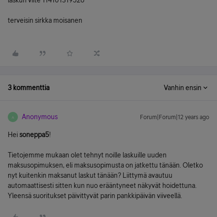
laskun viite 114101319528
terveisin sirkka moisanen
3 kommenttia
Vanhin ensin
Anonymous
Forum|Forum|12 years ago
A
Hei
soneppa5
!
Tietojemme mukaan olet tehnyt noille laskuille uuden
maksusopimuksen, eli maksusopimusta on jatkettu tänään. Oletko
nyt kuitenkin maksanut laskut tänään? Liittymä avautuu
automaattisesti sitten kun nuo erääntyneet näkyvät hoidettuna.
Yleensä suoritukset päivittyvät parin pankkipäivän viiveellä.