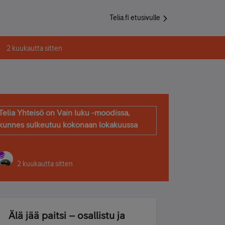
Telia.fi etusivulle
2 kuukautta sitten
Telia Yhteisö on Vain luku -moodissa,
kunnes sulkeutuu kokonaan lokakuussa
2 kuukautta sitten
Älä jää paitsi – osallistu ja