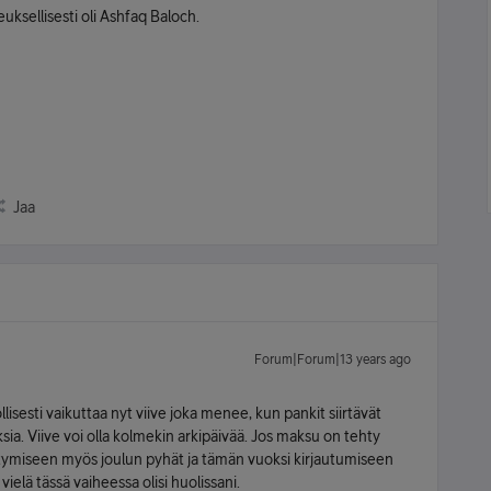
sellisesti oli Ashfaq Baloch.
Jaa
Forum|Forum|13 years ago
llisesti vaikuttaa nyt viive joka menee, kun pankit siirtävät
ksia. Viive voi olla kolmekin arkipäivää. Jos maksu on tehty
iirtymiseen myös joulun pyhät ja tämän vuoksi kirjautumiseen
elä tässä vaiheessa olisi huolissani.