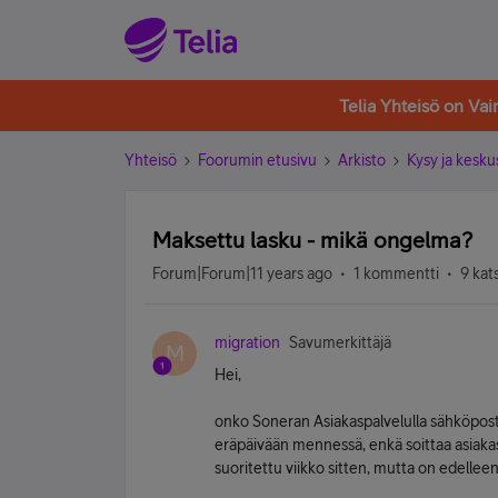
Telia Yhteisö on Va
Yhteisö
Foorumin etusivu
Arkisto
Kysy ja kesku
Maksettu lasku - mikä ongelma?
Forum|Forum|11 years ago
1 kommentti
9 kat
migration
Savumerkittäjä
M
Hei,
onko Soneran Asiakaspalvelulla sähköposti
eräpäivään mennessä, enkä soittaa asiaka
suoritettu viikko sitten, mutta on edelleen 