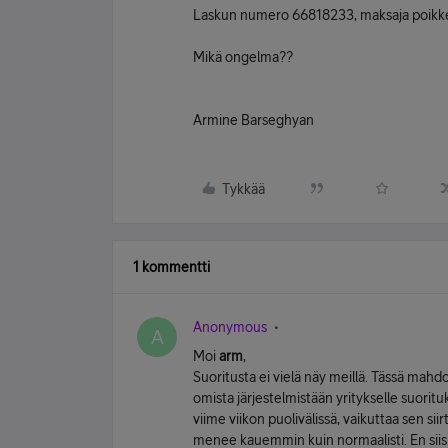
Laskun numero 66818233, maksaja poikkeuk
Mikä ongelma??
Armine Barseghyan
Tykkää
1 kommentti
Anonymous
A
Moi
arm
,
Suoritusta ei vielä näy meillä. Tässä mahdo
omista järjestelmistään yritykselle suoritu
viime viikon puolivälissä, vaikuttaa sen s
menee kauemmin kuin normaalisti. En siis vi