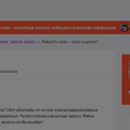
in luku -moodissa, kunnes sulkeutuu kokonaan lokakuussa
stele -palstan arkisto
Maksettu lasku - mikä ongelma?
selukertaa
a? Olen ulkomailla, en voi itse maksaa laajakaistalaskua
spalveluun. Pyysin ystävää maksamaan laskuni. Maksu
avoinna omilla sivuillani!