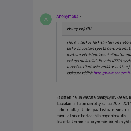
Anonymous
A
Henry kirjoitti:
Hei Kivitasku! Tarkistin laskun tietoj
lasku on jostain syystä peruuntunut
maksun viivästymisestä aiheutuneita
laskuja maksellut. En näe täältä sy
tarkistaa tämä asia verkkopankista j
laskusta täältä:
http://www.sonera.
Et sitten halua vastata pääkysymykseen, 
Tapiolan tililtä on siirretty rahaa 20.3. 20
helmikuulta). Uudenpaa laskua ei vielä ol
minulla toista kertaa tällä paperilaskulla.
Jos ette kerran halua ymmärtää, otan yht