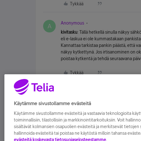
Tykkää
Anonymous
A
kivitasku
: Tällä hetkellä sinulla näkyy s
eli e-laskua ei ole kummastakaan pankista
Kannattaa tarkistaa pankin päästä, että va
näkyy kytkettynä. Jos irtisanominen on ok
poistaa kytkentä ja tehdä seuraavana päivä
Tykkää
Käytämme sivustollamme evästeitä
Käytämme sivustollamme evästeitä ja vastaavia teknologioita kä
toiminnallisiin, tilastollisiin ja markkinointitarkoituksiin. Voit hallinn
sisältävät kolmansien osapuolien evästeitä ja merkitsevät tietojen si
hallinnoida evästeitä tai poistaa ne käytöstä milloin tahansa eväste
evästeitä koskevasta tietosuojaselosteestamme.