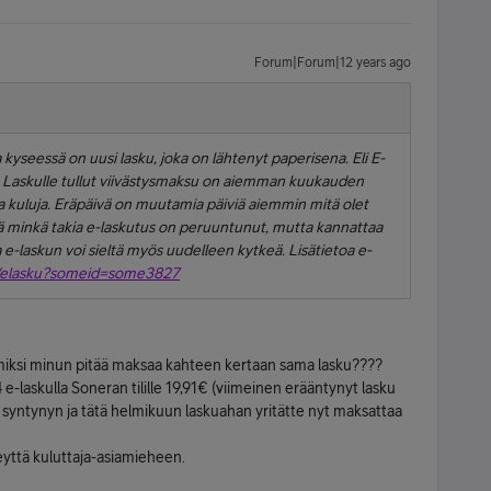
Forum|Forum|12 years ago
a kyseessä on uusi lasku, joka on lähtenyt paperisena. Eli E-
. Laskulle tullut viivästysmaksu on aiemman kuukauden
 kuluja. Eräpäivä on muutamia päiviä aiemmin mitä olet
ytä minkä takia e-laskutus on peruuntunut, mutta kannattaa
a e-laskun voi sieltä myös uudelleen kytkeä. Lisätietoa e-
fi/elasku?someid=some3827
miksi minun pitää maksaa kahteen kertaan sama lasku????
14 e-laskulla Soneran tilille 19,91€ (viimeinen erääntynyt lasku
e syntynyn ja tätä helmikuun laskuahan yritätte nyt maksattaa
eyttä kuluttaja-asiamieheen.