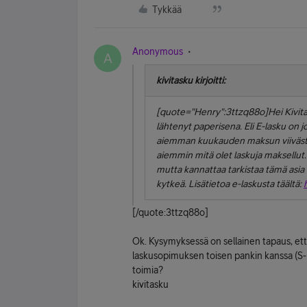
Tykkää
Anonymous
A
kivitasku kirjoitti:
[quote="Henry":3ttzq88o]Hei Kivitask
lähtenyt paperisena. Eli E-lasku on 
aiemman kuukauden maksun viivästym
aiemmin mitä olet laskuja maksellut.
mutta kannattaa tarkistaa tämä asia 
kytkeä. Lisätietoa e-laskusta täältä:
[/quote:3ttzq88o]
Ok. Kysymyksessä on sellainen tapaus, että 
laskusopimuksen toisen pankin kanssa (S-p
toimia?
kivitasku