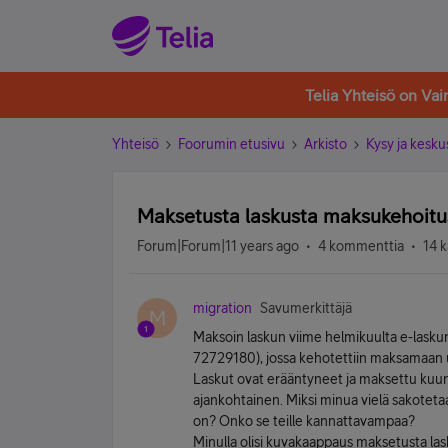
Telia Yhteisö on Va
Yhteisö
Foorumin etusivu
Arkisto
Kysy ja kesku
Maksetusta laskusta maksukehoitu
Forum|Forum|11 years ago
4 kommenttia
14 k
migration
Savumerkittäjä
M
Maksoin laskun viime helmikuulta e-lasku
72729180), jossa kehotettiin maksamaan uud
Laskut ovat erääntyneet ja maksettu kuun
ajankohtainen. Miksi minua vielä sakoteta
on? Onko se teille kannattavampaa?
Minulla olisi kuvakaappaus maksetusta la