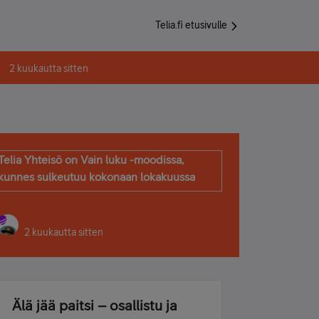
Telia.fi etusivulle
2 kuukautta sitten
Telia Yhteisö on Vain luku -moodissa,
kunnes sulkeutuu kokonaan lokakuussa
2 kuukautta sitten
Älä jää paitsi – osallistu ja