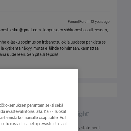
Forum|Forum|12 years ago
ähköpostilasku @gmail.com -loppuiseen sähköpostiosoitteeseen,
.
nha e-lasku sopimus on irtisanottu ok ja uudesta pankista se
 ja kytkentä näkyy, mutta ei lähde toimimaan, kannattaa
nä uudelleen. Sen pitäisi tepsiä!
yttökokemuksen parantamiseksi sekä
oida evästevalintojasi alla. Kaikki luokat
irtämistä kolmansille osapuolille. Voit
asetuksissa. Lisätietoja evästeistä saat
Käyttöehdot
Accessibility statement