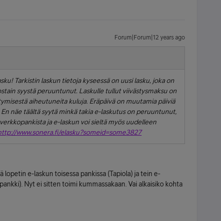
Forum|Forum|12 years ago
u! Tarkistin laskun tietoja kyseessä on uusi lasku, joka on
jostain syystä peruuntunut. Laskulle tullut viivästysmaksu on
isestä aiheutuneita kuluja. Eräpäivä on muutamia päiviä
 En näe täältä syytä minkä takia e-laskutus on peruuntunut,
verkkopankista ja e-laskun voi sieltä myös uudelleen
http://www.sonera.fi/elasku?someid=some3827
lopetin e-laskun toisessa pankissa (Tapiola) ja tein e-
ankki). Nyt ei sitten toimi kummassakaan. Vai alkaisiko kohta