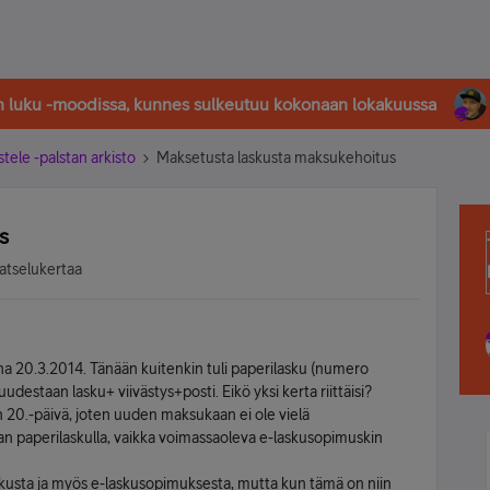
in luku -moodissa, kunnes sulkeutuu kokonaan lokakuussa
stele -palstan arkisto
Maksetusta laskusta maksukehoitus
s
atselukertaa
na 20.3.2014. Tänään kuitenkin tuli paperilasku (numero
estaan lasku+ viivästys+posti. Eikö yksi kerta riittäisi?
 20.-päivä, joten uuden maksukaan ei ole vielä
an paperilaskulla, vaikka voimassaoleva e-laskusopimuskin
skusta ja myös e-laskusopimuksesta, mutta kun tämä on niin