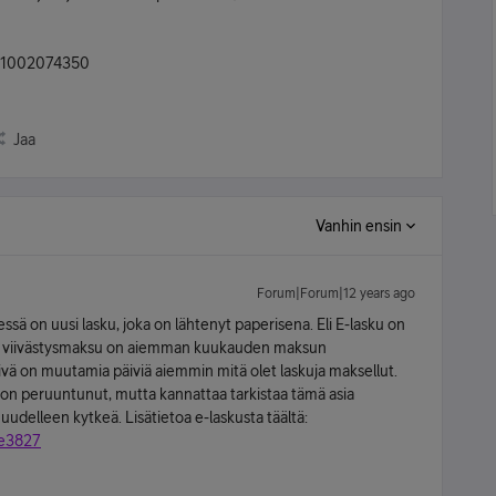
n) 1002074350
Jaa
Vanhin ensin
Forum|Forum|12 years ago
eessä on uusi lasku, joka on lähtenyt paperisena. Eli E-lasku on
llut viivästysmaksu on aiemman kuukauden maksun
äivä on muutamia päiviä aiemmin mitä olet laskuja maksellut.
s on peruuntunut, mutta kannattaa tarkistaa tämä asia
uudelleen kytkeä. Lisätietoa e-laskusta täältä:
me3827