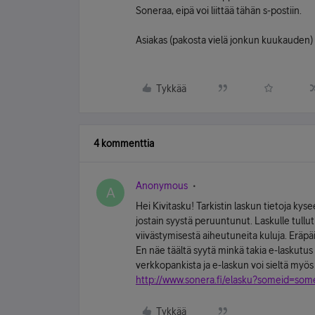
Soneraa, eipä voi liittää tähän s-postiin.
Asiakas (pakosta vielä jonkun kuukaude
Tykkää
4 kommenttia
Anonymous
A
Hei Kivitasku! Tarkistin laskun tietoja kys
jostain syystä peruuntunut. Laskulle tu
viivästymisestä aiheutuneita kuluja. Eräp
En näe täältä syytä minkä takia e-laskutu
verkkopankista ja e-laskun voi sieltä myös 
http://www.sonera.fi/elasku?someid=so
Tykkää