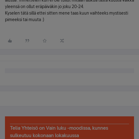
alussa . Ihmettelen kun ei ole tullut mitään laskua tästä kuusta vaikka
yleensä on ollut eräpäiväkin jo joku 20-24.
Kyselen tätä sillä ettei sitten mene taas kuun vaihteeks mystisesti
pimeeksi tai muuta :)
Telia Yhteisö on Vain luku -moodissa, kunnes
sulkeutuu kokonaan lokakuussa