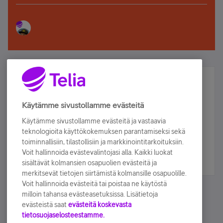
Älä jää paitsi – osallistu ja voita!
Tilaa Telian uutiskirje ja olet mukana arvonnassa.
Käytämme sivustollamme evästeitä
Samalla saat parhaat asiakasedut suoraan
Käytämme sivustollamme evästeitä ja vastaavia
sähköpostiisi.
teknologioita käyttökokemuksen parantamiseksi sekä
toiminnallisiin, tilastollisiin ja markkinointitarkoituksiin.
Voit hallinnoida evästevalintojasi alla. Kaikki luokat
Tilaa nyt
sisältävät kolmansien osapuolien evästeitä ja
merkitsevät tietojen siirtämistä kolmansille osapuolille.
Voit hallinnoida evästeitä tai poistaa ne käytöstä
milloin tahansa evästeasetuksissa. Lisätietoja
evästeistä saat
evästeitä koskevasta
tietosuojaselosteestamme.