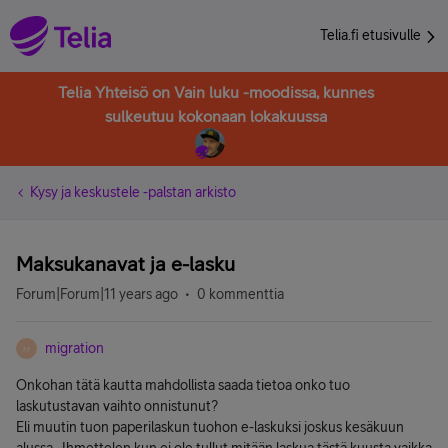
Telia.fi etusivulle
Telia Yhteisö on Vain luku -moodissa, kunnes
sulkeutuu kokonaan lokakuussa
Kysy ja keskustele -palstan arkisto
Maksukanavat ja e-lasku
Forum|Forum|11 years ago
0 kommenttia
migration
M
Onkohan tätä kautta mahdollista saada tietoa onko tuo
laskutustavan vaihto onnistunut?
Eli muutin tuon paperilaskun tuohon e-laskuksi joskus kesäkuun