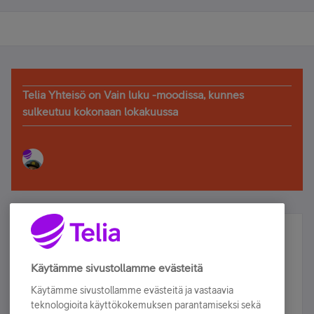
Telia Yhteisö on Vain luku -moodissa, kunnes
sulkeutuu kokonaan lokakuussa
Älä jää paitsi – osallistu ja voita!
Tilaa Telian uutiskirje ja olet mukana arvonnassa.
Käytämme sivustollamme evästeitä
Samalla saat parhaat asiakasedut suoraan
Käytämme sivustollamme evästeitä ja vastaavia
sähköpostiisi.
teknologioita käyttökokemuksen parantamiseksi sekä