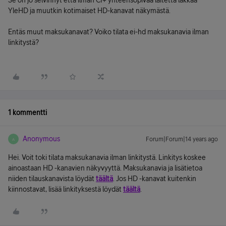
Se on jo selvinnyt että ilman CI+ yhteensopivaa laitetta lakkaa
YleHD ja muutkin kotimaiset HD-kanavat näkymästä.
Entäs muut maksukanavat? Voiko tilata ei-hd maksukanavia ilman
linkitystä?
1 kommentti
Anonymous
Forum|Forum|14 years ago
A
Hei. Voit toki tilata maksukanavia ilman linkitystä. Linkitys koskee
ainoastaan HD -kanavien näkyvyyttä. Maksukanavia ja lisätietoa
niiden tilauskanavista löydät
täältä
. Jos HD -kanavat kuitenkin
kiinnostavat, lisää linkityksestä löydät
täältä
.