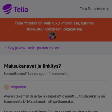
Telia.fi etusivulle
Telia Yhteisö on Vain luku -moodissa, kunnes
sulkeutuu kokonaan lokakuussa
Kysy ja keskustele -palstan arkisto
Maksukanavat ja linkitys?
Forum|Forum|11 years ago
1 kommentti
migration
M
Avaran tekemän diilin takia kaapeliyhtiö muuttuu toistaiseksi hyvin
toimineesta DNA:sta himolinkittäjä-Soneraksi.