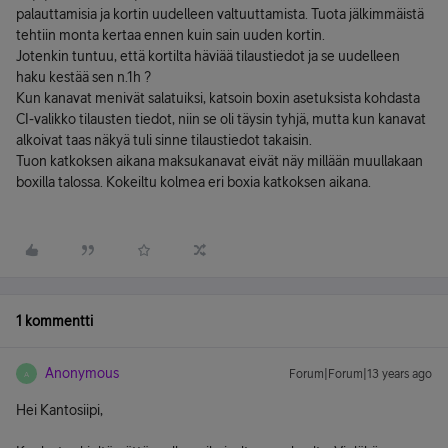
palauttamisia ja kortin uudelleen valtuuttamista. Tuota jälkimmäistä
tehtiin monta kertaa ennen kuin sain uuden kortin.
Jotenkin tuntuu, että kortilta häviää tilaustiedot ja se uudelleen
haku kestää sen n.1h ?
Kun kanavat menivät salatuiksi, katsoin boxin asetuksista kohdasta
CI-valikko tilausten tiedot, niin se oli täysin tyhjä, mutta kun kanavat
alkoivat taas näkyä tuli sinne tilaustiedot takaisin.
Tuon katkoksen aikana maksukanavat eivät näy millään muullakaan
boxilla talossa. Kokeiltu kolmea eri boxia katkoksen aikana.
1 kommentti
Anonymous
Forum|Forum|13 years ago
A
Hei Kantosiipi,