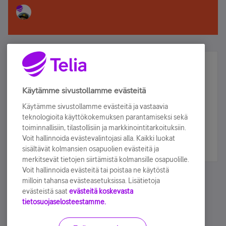
Älä jää paitsi – osallistu ja voita!
Tilaa Telian uutiskirje ja olet mukana arvonnassa.
Käytämme sivustollamme evästeitä
Samalla saat parhaat asiakasedut suoraan
Käytämme sivustollamme evästeitä ja vastaavia
sähköpostiisi.
teknologioita käyttökokemuksen parantamiseksi sekä
toiminnallisiin, tilastollisiin ja markkinointitarkoituksiin.
Voit hallinnoida evästevalintojasi alla. Kaikki luokat
Tilaa nyt
sisältävät kolmansien osapuolien evästeitä ja
merkitsevät tietojen siirtämistä kolmansille osapuolille.
Voit hallinnoida evästeitä tai poistaa ne käytöstä
milloin tahansa evästeasetuksissa. Lisätietoja
evästeistä saat
evästeitä koskevasta
tietosuojaselosteestamme.