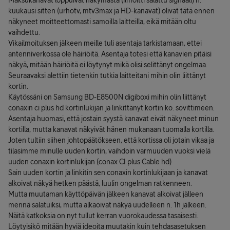
Maksukanavat loppuivat näkymästä (ilmoitti salattu signaali) n.
kuukausi sitten (urhotv, mtv3max ja HD-kanavat) olivat tätä ennen
näkyneet moitteettomasti samoilla laitteilla, eikä mitään oltu
vaihdettu.
Vikailmoituksen jälkeen meille tuli asentaja tarkistamaan, ettei
antenniverkossa ole häiriöitä. Asentaja totesi että kanavien pitäisi
näkyä, mitään häiriöitä ei löytynyt mikä olisi selittänyt ongelmaa.
Seuraavaksi alettiin tietenkin tutkia laitteitani mihin olin liittänyt
kortin.
Käytössäni on Samsung BD-E8500N digiboxi mihin olin liittänyt
conaxin ci plus hd kortinlukijan ja linkittänyt kortin ko. sovittimeen.
Asentaja huomasi, että jostain syystä kanavat eivät näkyneet minun
kortilla, mutta kanavat näkyivät hänen mukanaan tuomalla kortilla.
Joten tultiin siihen johtopäätökseen, että kortissa oli jotain vikaa ja
tilasimme minulle uuden kortin, vaihdoin varmuuden vuoksi vielä
uuden conaxin kortinlukijan (conax CI plus Cable hd)
Sain uuden kortin ja linkitin sen conaxin kortinlukijaan ja kanavat
alkoivat näkyä hetken päästä, luulin ongelman ratkenneen.
Mutta muutaman käyttöpäivän jälkeen kanavat alkoivat jälleen
mennä salatuiksi, mutta alkaoivat näkyä uudelleen n. 1h jälkeen.
Näitä katkoksia on nyt tullut kerran vuorokaudessa tasaisesti.
Löytyisikö mitään hyviä ideoita muutakin kuin tehdasasetuksen