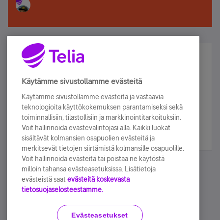
Älä jää paitsi – osallistu ja voita!
Tilaa Telian uutiskirje ja olet mukana arvonnassa.
Käytämme sivustollamme evästeitä
Samalla saat parhaat asiakasedut suoraan
Käytämme sivustollamme evästeitä ja vastaavia
sähköpostiisi.
teknologioita käyttökokemuksen parantamiseksi sekä
toiminnallisiin, tilastollisiin ja markkinointitarkoituksiin.
Voit hallinnoida evästevalintojasi alla. Kaikki luokat
Tilaa nyt
sisältävät kolmansien osapuolien evästeitä ja
merkitsevät tietojen siirtämistä kolmansille osapuolille.
Voit hallinnoida evästeitä tai poistaa ne käytöstä
milloin tahansa evästeasetuksissa. Lisätietoja
evästeistä saat
evästeitä koskevasta
tietosuojaselosteestamme.
Käyttöehdot
Accessibility statement
Evästeasetukset