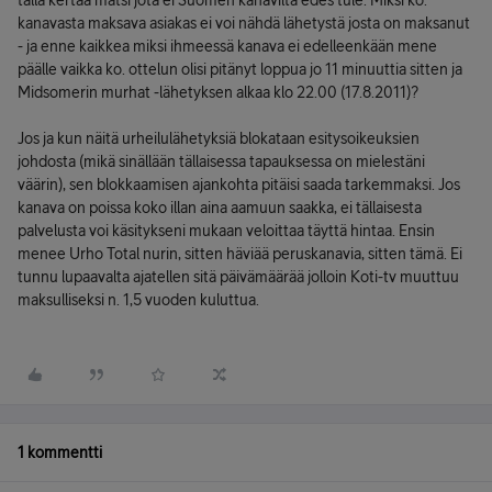
tällä kertaa matsi jota ei Suomen kanavilta edes tule. Miksi ko.
kanavasta maksava asiakas ei voi nähdä lähetystä josta on maksanut
- ja enne kaikkea miksi ihmeessä kanava ei edelleenkään mene
päälle vaikka ko. ottelun olisi pitänyt loppua jo 11 minuuttia sitten ja
Midsomerin murhat -lähetyksen alkaa klo 22.00 (17.8.2011)?
Jos ja kun näitä urheilulähetyksiä blokataan esitysoikeuksien
johdosta (mikä sinällään tällaisessa tapauksessa on mielestäni
väärin), sen blokkaamisen ajankohta pitäisi saada tarkemmaksi. Jos
kanava on poissa koko illan aina aamuun saakka, ei tällaisesta
palvelusta voi käsitykseni mukaan veloittaa täyttä hintaa. Ensin
menee Urho Total nurin, sitten häviää peruskanavia, sitten tämä. Ei
tunnu lupaavalta ajatellen sitä päivämäärää jolloin Koti-tv muuttuu
maksulliseksi n. 1,5 vuoden kuluttua.
1 kommentti