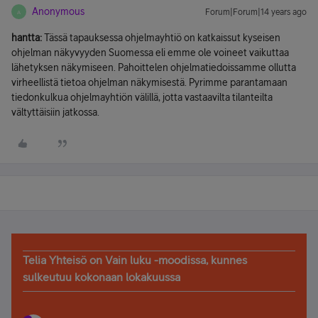
Anonymous
Forum|Forum|14 years ago
A
hantta:
Tässä tapauksessa ohjelmayhtiö on katkaissut kyseisen
ohjelman näkyvyyden Suomessa eli emme ole voineet vaikuttaa
lähetyksen näkymiseen. Pahoittelen ohjelmatiedoissamme ollutta
virheellistä tietoa ohjelman näkymisestä. Pyrimme parantamaan
tiedonkulkua ohjelmayhtiön välillä, jotta vastaavilta tilanteilta
vältyttäisiin jatkossa.
Telia Yhteisö on Vain luku -moodissa, kunnes
sulkeutuu kokonaan lokakuussa