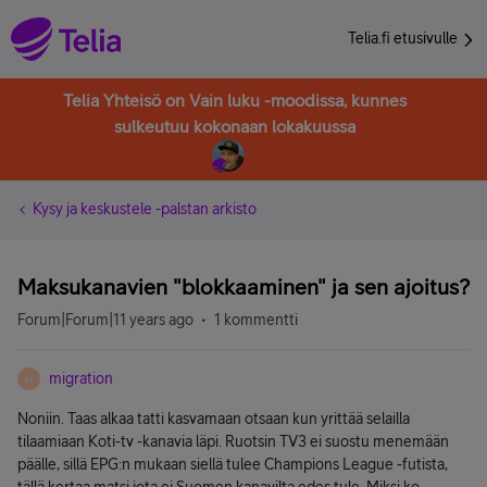
Telia.fi etusivulle
Telia Yhteisö on Vain luku -moodissa, kunnes
sulkeutuu kokonaan lokakuussa
Kysy ja keskustele -palstan arkisto
Maksukanavien "blokkaaminen" ja sen ajoitus?
Forum|Forum|11 years ago
1 kommentti
migration
M
Noniin. Taas alkaa tatti kasvamaan otsaan kun yrittää selailla
tilaamiaan Koti-tv -kanavia läpi. Ruotsin TV3 ei suostu menemään
päälle, sillä EPG:n mukaan siellä tulee Champions League -futista,