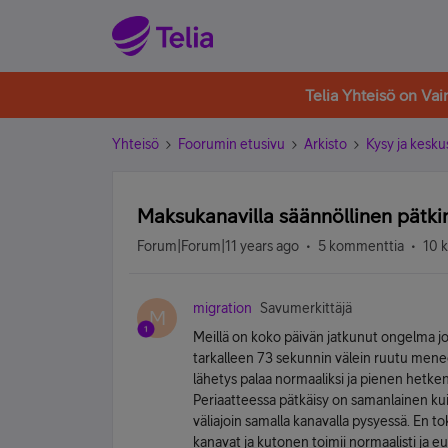
Telia Yhteisö on Va
Yhteisö
Foorumin etusivu
Arkisto
Kysy ja kesku
Maksukanavilla säännöllinen pätki
Forum|Forum|11 years ago
5 kommenttia
10 
migration
Savumerkittäjä
M
Meillä on koko päivän jatkunut ongelma jok
tarkalleen 73 sekunnin välein ruutu menee
lähetys palaa normaaliksi ja pienen hetke
Periaatteessa pätkäisy on samanlainen kui
väliajoin samalla kanavalla pysyessä. En to
kanavat ja kutonen toimii normaalisti ja e