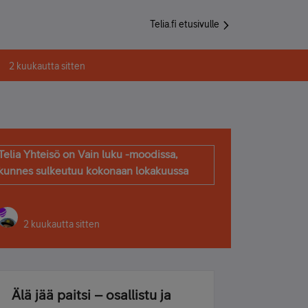
Telia.fi etusivulle
2 kuukautta sitten
Telia Yhteisö on Vain luku -moodissa,
kunnes sulkeutuu kokonaan lokakuussa
2 kuukautta sitten
Älä jää paitsi – osallistu ja