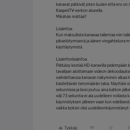
kanavat pätkivät joten luulen että ero on
KaapeliTV-verkon alueella.
Mikähän mättää?
Lisäinfoa:
Kun maksullista kanavaa tallentaa niin t
pikselöitymisenä ja äänen vingahteluna mu
käyttäytymistä.
Lisäinfonlisäinfoa:
Pätkäisy kestää HD-kanavilla pidempään kui
tavallaan aloittamaan videon dekoodaukse
vaihdettaessa kanavan näkyminen alkaa h
käsiteltävän tietomäärän takia. Näyttäisi s
sekunnissa ja boxi joutuu aina katkon jäl
väli 73 sekuntia ei ala uudelleen nollasta
käynnistyksen jälkeen vaan kun edellisest
vaikka boksin olisi uudelleenkäynnistänyt v
Tykkää