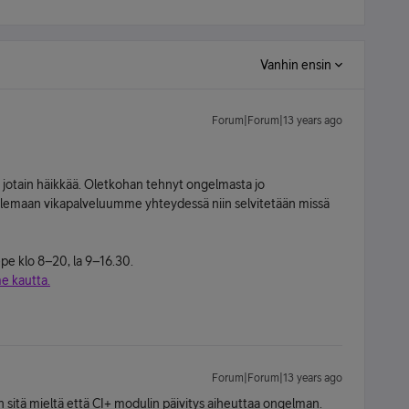
Vanhin ensin
Forum|Forum|13 years ago
ssa jotain häikkää. Oletkohan tehnyt ongelmasta jo
en olemaan vikapalveluumme yhteydessä niin selvitetään missä
e klo 8–20, la 9–16.30.
e kautta.
Forum|Forum|13 years ago
in sitä mieltä että CI+ modulin päivitys aiheuttaa ongelman.