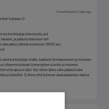
Forum|Forum|13 years ago
ta ihan hukassa :D
rota kortinlukija televisiosta, ja k
 takaisin, ja palauta television teh
os vika jatkuu lähetä numeroon 18100 seu
era"
lin sekä kortinlukijan mallin, kaikkine firmwareineen ja muineen
a nuo ohjeenmukauset toimenpitee suoritin jo moneen
tiin että apua ei ollut. Nyt sitten lähes viiko päästä tulee
 jotka jo kokeiltiin. Ei ihme että Soneran asiakaspalvelun laatua