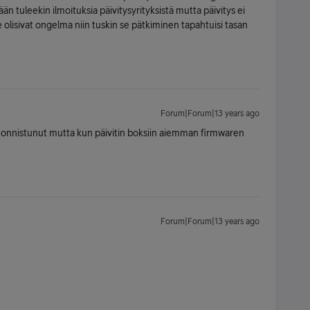
 tuleekin ilmoituksia päivitysyrityksistä mutta päivitys ei
ne olisivat ongelma niin tuskin se pätkiminen tapahtuisi tasan
Forum|Forum|13 years ago
i onnistunut mutta kun päivitin boksiin aiemman firmwaren
Forum|Forum|13 years ago