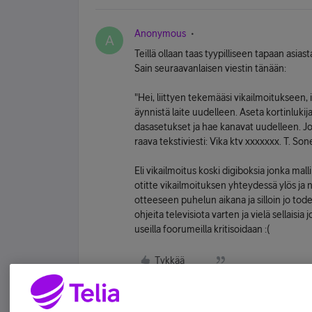
Anonymous
A
Teillä ollaan taas tyypilliseen tapaan asias
Sain seuraavanlaisen viestin tänään:
"Hei, liittyen tekemääsi vikailmoitukseen, ir
äynnistä laite uudelleen. Aseta kortinlukija
dasasetukset ja hae kanavat uudelleen. J
raava tekstiviesti: Vika ktv xxxxxxx. T. Son
Eli vikailmoitus koski digiboksia jonka mal
otitte vikailmoituksen yhteydessä ylös j
otteeseen puhelun aikana ja silloin jo todet
ohjeita televisiota varten ja vielä sellaisia
useilla foorumeilla kritisoidaan :(
Tykkää