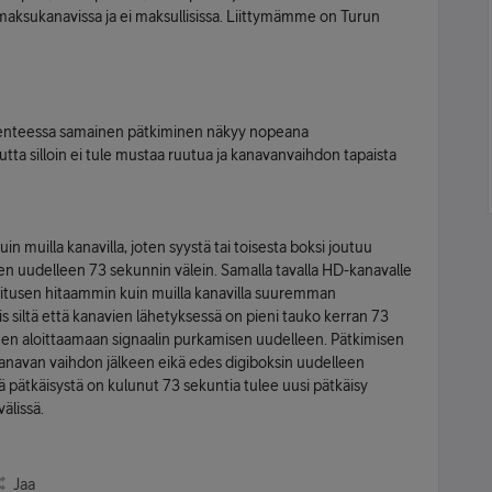
 maksukanavissa ja ei maksullisissa. Liittymämme on Turun
allenteessa samainen pätkiminen näkyy nopeana
tta silloin ei tule mustaa ruutua ja kanavanvaihdon tapaista
n muilla kanavilla, joten syystä tai toisesta boksi joutuu
n uudelleen 73 sekunnin välein. Samalla tavalla HD-kanavalle
itusen hitaammin kuin muilla kanavilla suuremman
iis siltä että kanavien lähetyksessä on pieni tauko kerran 73
keen aloittaamaan signaalin purkamisen uudelleen. Pätkimisen
 kanavan vaihdon jälkeen eikä edes digiboksin uudelleen
ä pätkäisystä on kulunut 73 sekuntia tulee uusi pätkäisy
älissä.
Jaa