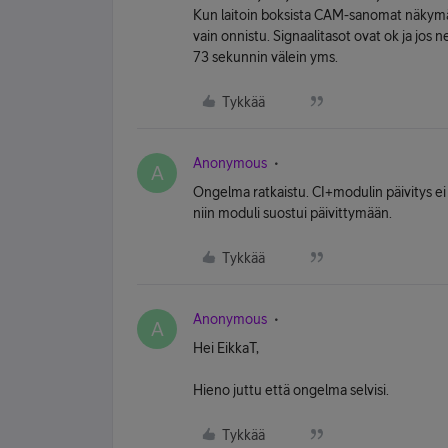
Kun laitoin boksista CAM-sanomat näkymään
vain onnistu. Signaalitasot ovat ok ja jos 
73 sekunnin välein yms.
Tykkää
Anonymous
A
Ongelma ratkaistu. CI+modulin päivitys e
niin moduli suostui päivittymään.
Tykkää
Anonymous
A
Hei EikkaT,
Hieno juttu että ongelma selvisi.
Tykkää