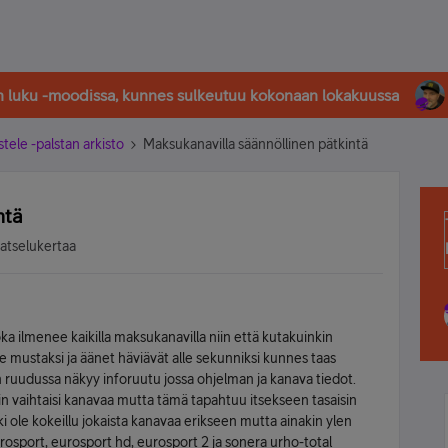
in luku -moodissa, kunnes sulkeutuu kokonaan lokakuussa
stele -palstan arkisto
Maksukanavilla säännöllinen pätkintä
ntä
katselukertaa
a ilmenee kaikilla maksukanavilla niin että kutakuinkin
 mustaksi ja äänet häviävät alle sekunniksi kunnes taas
n ruudussa näkyy inforuutu jossa ohjelman ja kanava tiedot.
n vaihtaisi kanavaa mutta tämä tapahtuu itsekseen tasaisin
ki ole kokeillu jokaista kanavaa erikseen mutta ainakin ylen
urosport, eurosport hd, eurosport 2 ja sonera urho-total