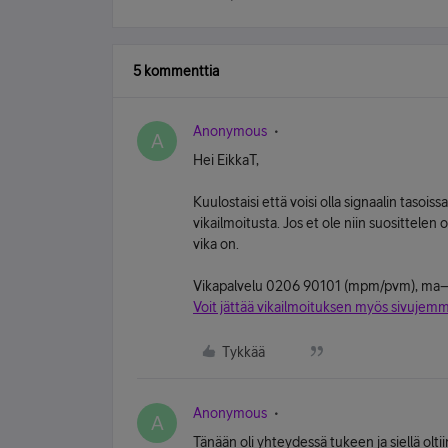
5 kommenttia
Anonymous
A
Hei EikkaT,
Kuulostaisi että voisi olla signaalin tasoi
vikailmoitusta. Jos et ole niin suosittel
vika on.
Vikapalvelu 0206 90101 (mpm/pvm), ma–p
Voit jättää vikailmoituksen myös sivujemm
Tykkää
Anonymous
A
Tänään oli yhteydessä tukeen ja siellä olti