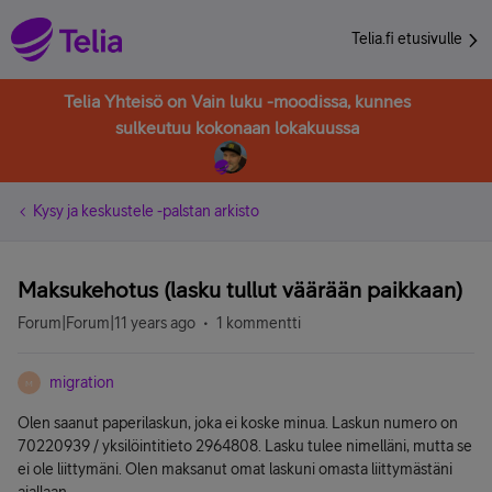
Telia.fi etusivulle
Telia Yhteisö on Vain luku -moodissa, kunnes
sulkeutuu kokonaan lokakuussa
Kysy ja keskustele -palstan arkisto
Maksukehotus (lasku tullut väärään paikkaan)
Forum|Forum|11 years ago
1 kommentti
migration
M
Olen saanut paperilaskun, joka ei koske minua. Laskun numero on
70220939 / yksilöintitieto 2964808. Lasku tulee nimelläni, mutta se
ei ole liittymäni. Olen maksanut omat laskuni omasta liittymästäni