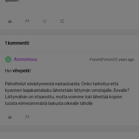
ajallaan.
1 kommentti
Anonymous
Forum|Forum|12 years ago
A
Hei
vihepekk
!
Pahoittelut viivästyneestä vastauksesta. Onko tarkoitus että
kyseinen laajakaistalasku lähetetään liittymän omistajalle, Eevalle?
Liittymähän on irtisanottu, mutta voimme toki lähettää kopion
tuosta viimeisimmästä laskusta oikealle taholle.