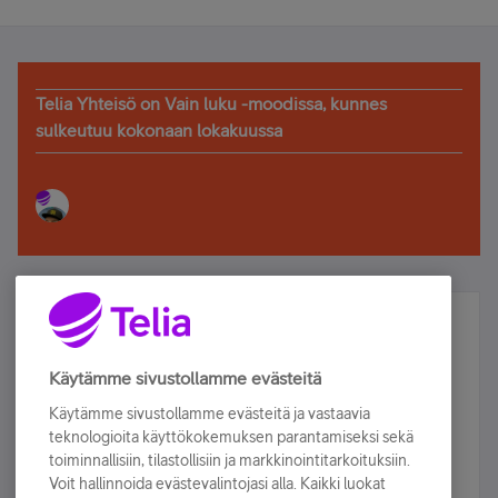
Telia Yhteisö on Vain luku -moodissa, kunnes
sulkeutuu kokonaan lokakuussa
Älä jää paitsi – osallistu ja voita!
Tilaa Telian uutiskirje ja olet mukana arvonnassa.
Käytämme sivustollamme evästeitä
Samalla saat parhaat asiakasedut suoraan
Käytämme sivustollamme evästeitä ja vastaavia
sähköpostiisi.
teknologioita käyttökokemuksen parantamiseksi sekä
toiminnallisiin, tilastollisiin ja markkinointitarkoituksiin.
Voit hallinnoida evästevalintojasi alla. Kaikki luokat
Tilaa nyt