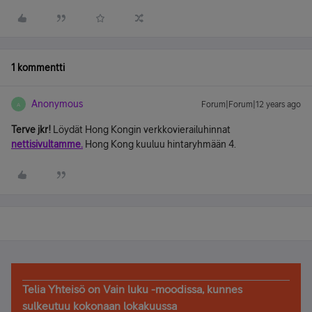
1 kommentti
Anonymous
Forum|Forum|12 years ago
A
Terve jkr!
Löydät Hong Kongin verkkovierailuhinnat
nettisivultamme.
Hong Kong kuuluu hintaryhmään 4.
Telia Yhteisö on Vain luku -moodissa, kunnes
sulkeutuu kokonaan lokakuussa