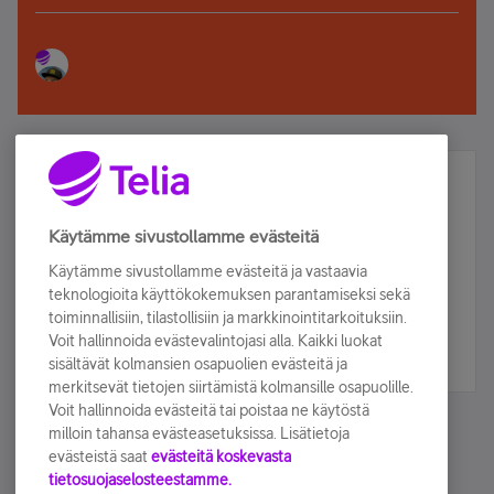
Älä jää paitsi – osallistu ja voita!
Tilaa Telian uutiskirje ja olet mukana arvonnassa.
Käytämme sivustollamme evästeitä
Samalla saat parhaat asiakasedut suoraan
Käytämme sivustollamme evästeitä ja vastaavia
sähköpostiisi.
teknologioita käyttökokemuksen parantamiseksi sekä
toiminnallisiin, tilastollisiin ja markkinointitarkoituksiin.
Voit hallinnoida evästevalintojasi alla. Kaikki luokat
Tilaa nyt
sisältävät kolmansien osapuolien evästeitä ja
merkitsevät tietojen siirtämistä kolmansille osapuolille.
Voit hallinnoida evästeitä tai poistaa ne käytöstä
milloin tahansa evästeasetuksissa. Lisätietoja
evästeistä saat
evästeitä koskevasta
tietosuojaselosteestamme.