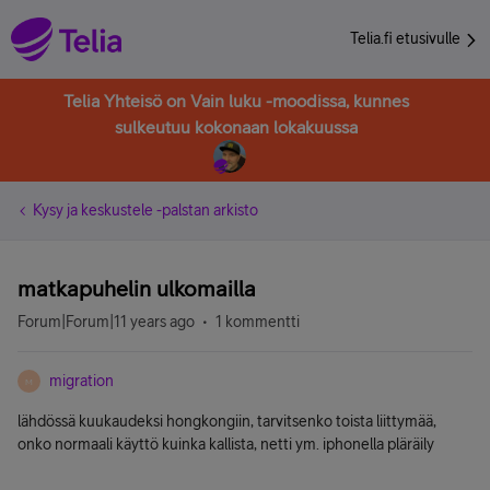
Telia.fi etusivulle
Telia Yhteisö on Vain luku -moodissa, kunnes
sulkeutuu kokonaan lokakuussa
Kysy ja keskustele -palstan arkisto
matkapuhelin ulkomailla
Forum|Forum|11 years ago
1 kommentti
migration
M
lähdössä kuukaudeksi hongkongiin, tarvitsenko toista liittymää,
onko normaali käyttö kuinka kallista, netti ym. iphonella pläräily