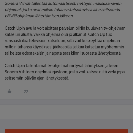
Sonera Viihde tallentaa automaattisesti tiettyjen maksukanavien
ohjelmat, jotka ovat milloin tahansa katseltavissa aina seitsemän
päivää ohjelman lähettämisen jälkeen.
Catch Upin avulla voit aloittaa palvelun piiriin kuuluvan tv-ohjelman
katselun alusta, vaikka ohjelma olisi jo alkanut. Catch Up tuo
runsaasti iloa television katseluun, sillä voit keskeyttää ohjelman
milloin tahansa käydäksesi jääkaapilla, jatkaa katselua myöhemmin
tai kelata edestakaisin ja napata taas kiinni suorasta lähetyksestä.
Catch Upin tallentamat tv-ohjelmat siirtyvät lähetyksen jälkeen
Sonera Viihteen ohjelmakirjastoon, josta voit katsoa niitä vielä jopa
seitsemän päivän ajan lähetyksestä.