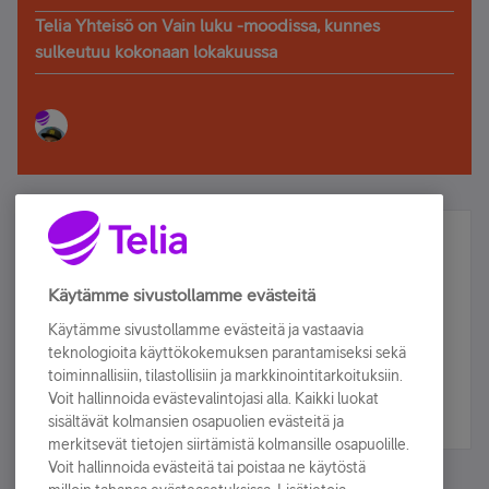
Telia Yhteisö on Vain luku -moodissa, kunnes
sulkeutuu kokonaan lokakuussa
Älä jää paitsi – osallistu ja voita!
Tilaa Telian uutiskirje ja olet mukana arvonnassa.
Käytämme sivustollamme evästeitä
Samalla saat parhaat asiakasedut suoraan
Käytämme sivustollamme evästeitä ja vastaavia
sähköpostiisi.
teknologioita käyttökokemuksen parantamiseksi sekä
toiminnallisiin, tilastollisiin ja markkinointitarkoituksiin.
Voit hallinnoida evästevalintojasi alla. Kaikki luokat
Tilaa nyt
sisältävät kolmansien osapuolien evästeitä ja
merkitsevät tietojen siirtämistä kolmansille osapuolille.
Voit hallinnoida evästeitä tai poistaa ne käytöstä