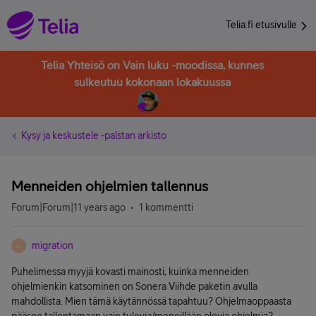
Telia.fi etusivulle
Telia Yhteisö on Vain luku -moodissa, kunnes
sulkeutuu kokonaan lokakuussa
Kysy ja keskustele -palstan arkisto
Menneiden ohjelmien tallennus
Forum|Forum|11 years ago
1 kommentti
migration
M
Puhelimessa myyjä kovasti mainosti, kuinka menneiden
ohjelmienkin katsominen on Sonera Viihde paketin avulla
mahdollista. Mien tämä käytännössä tapahtuu? Ohjelmaoppaasta