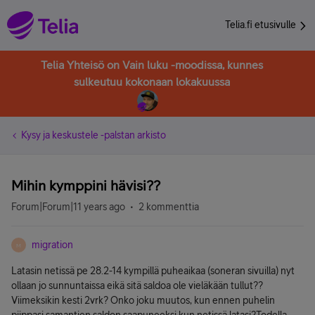
Telia.fi etusivulle
Telia Yhteisö on Vain luku -moodissa, kunnes
sulkeutuu kokonaan lokakuussa
Kysy ja keskustele -palstan arkisto
Mihin kymppini hävisi??
Forum|Forum|11 years ago
2 kommenttia
migration
M
Latasin netissä pe 28.2-14 kympillä puheaikaa (soneran sivuilla) nyt
ollaan jo sunnuntaissa eikä sitä saldoa ole vieläkään tullut??
Viimeksikin kesti 2vrk? Onko joku muutos, kun ennen puhelin