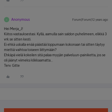
Anonymous
Forum|Forum|12 years ago
A
Hei Merja_J!
Kiitos vastauksestasi. Kyllä, aamulla sain saldon puhelimeen, elikkä 3
vrk se sitten kesti.
Ei ehkä uskalla enää päästää loppumaan kokonaan tai sitten täytyy
miettiä vaihtoa toiseen liittymään?
Ehkäpä vielä kokeilen sitä palaa myyjän palveluun-painiketta, jos se
oli jäänyt viimeksi klikkaamatta...
Terv. Gitte