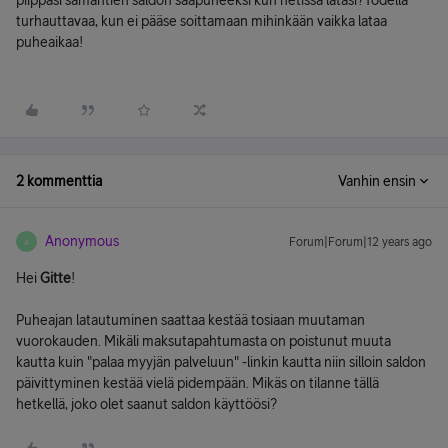
piippasi samantien saldon saapuneeksi kun netissä latasi?Todella
turhauttavaa, kun ei pääse soittamaan mihinkään vaikka lataa
puheaikaa!
2 kommenttia
Vanhin ensin
Anonymous
Forum|Forum|12 years ago
A
Hei
Gitte
!
Puheajan latautuminen saattaa kestää tosiaan muutaman
vuorokauden. Mikäli maksutapahtumasta on poistunut muuta
kautta kuin "palaa myyjän palveluun" -linkin kautta niin silloin saldon
päivittyminen kestää vielä pidempään. Mikäs on tilanne tällä
hetkellä, joko olet saanut saldon käyttöösi?