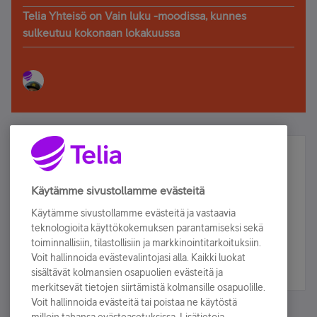
Telia Yhteisö on Vain luku -moodissa, kunnes
sulkeutuu kokonaan lokakuussa
Älä jää paitsi – osallistu ja voita!
Tilaa Telian uutiskirje ja olet mukana arvonnassa.
Käytämme sivustollamme evästeitä
Samalla saat parhaat asiakasedut suoraan
Käytämme sivustollamme evästeitä ja vastaavia
sähköpostiisi.
teknologioita käyttökokemuksen parantamiseksi sekä
toiminnallisiin, tilastollisiin ja markkinointitarkoituksiin.
Voit hallinnoida evästevalintojasi alla. Kaikki luokat
Tilaa nyt
sisältävät kolmansien osapuolien evästeitä ja
merkitsevät tietojen siirtämistä kolmansille osapuolille.
Voit hallinnoida evästeitä tai poistaa ne käytöstä