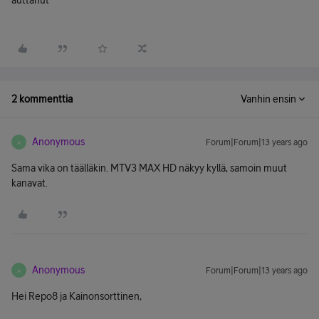
auttanut
2 kommenttia
Vanhin ensin
Anonymous
Forum|Forum|13 years ago
A
Sama vika on täälläkin. MTV3 MAX HD näkyy kyllä, samoin muut
kanavat.
Anonymous
Forum|Forum|13 years ago
A
Hei Repo8 ja Kainonsorttinen,