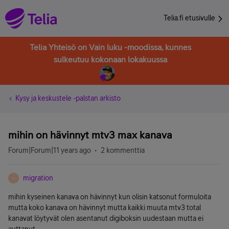
Telia.fi etusivulle
Telia Yhteisö on Vain luku -moodissa, kunnes
sulkeutuu kokonaan lokakuussa
Kysy ja keskustele -palstan arkisto
mihin on hävinnyt mtv3 max kanava
Forum|Forum|11 years ago
2 kommenttia
migration
M
mihin kyseinen kanava on hävinnyt kun olisin katsonut formuloita
mutta koko kanava on hävinnyt mutta kaikki muuta mtv3 total
kanavat löytyvät olen asentanut digiboksin uudestaan mutta ei