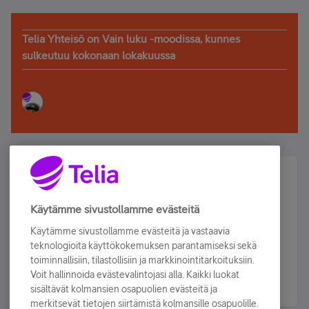
Telia Yhteisö on Vain luku -moodissa, kunnes
sulkeutuu kokonaan lokakuussa
Älä jää paitsi – osallistu ja voita!
Tilaa Telian uutiskirje ja olet mukana arvonnassa.
Käytämme sivustollamme evästeitä
Samalla saat parhaat asiakasedut suoraan
Käytämme sivustollamme evästeitä ja vastaavia
sähköpostiisi.
teknologioita käyttökokemuksen parantamiseksi sekä
toiminnallisiin, tilastollisiin ja markkinointitarkoituksiin.
Voit hallinnoida evästevalintojasi alla. Kaikki luokat
Tilaa nyt
sisältävät kolmansien osapuolien evästeitä ja
merkitsevät tietojen siirtämistä kolmansille osapuolille.