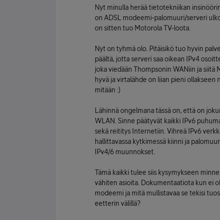
Nyt minulla herää tietotekniikan insinöö
on ADSL modeemi-palomuuri/serveri ulkoap
on sitten tuo Motorola TV-loota.
Nyt on tyhmä olo. Pitäisikö tuo hyvin palv
päältä, jotta serveri saa oikean IPv4 oso
joka viedään Thompsonin WANiin ja siitä M
hyvä ja virtalähde on liian pieni ollakse
mitään :)
Lähinnä ongelmana tässä on, että on jokun
WLAN. Sinne päätyvät kaikki IPv6 puhumatt
sekä reititys Internetiin. Vihreä IPv6 verkk
hallittavassa kytkimessä kiinni ja palomuuri
IPv4/6 muunnokset.
Tämä kaikki tulee siis kysymykseen minne
vähiten asioita. Dokumentaatiota kun ei ol
modeemi ja mitä mullistavaa se tekisi tuo
eetterin välillä?