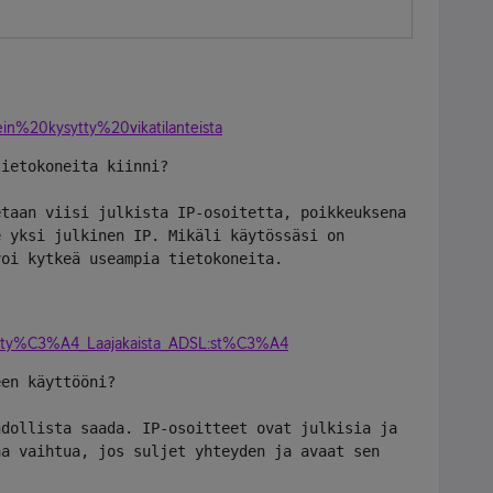
sein%20kysytty%20vikatilanteista
tietokoneita kiinni?
taan viisi julkista IP-osoitetta, poikkeuksena 
 yksi julkinen IP. Mikäli käytössäsi on 
voi kytkeä useampia tietokoneita.
ysytty%C3%A4_Laajakaista_ADSL:st%C3%A4
een käyttööni?
dollista saada. IP-osoitteet ovat julkisia ja 
a vaihtua, jos suljet yhteyden ja avaat sen 