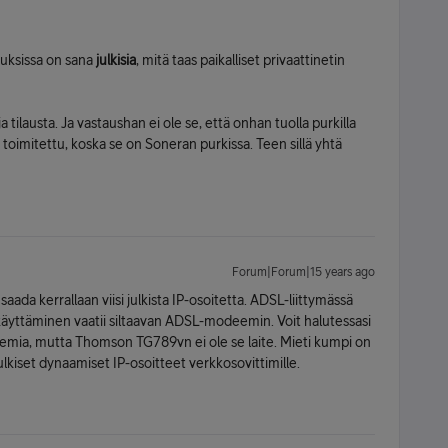
auksissa on sana
julkisia
, mitä taas paikalliset privaattinetin
 tilausta. Ja vastaushan ei ole se, että onhan tuolla purkilla
e toimitettu, koska se on Soneran purkissa. Teen sillä yhtä
Forum|Forum|15 years ago
aada kerrallaan viisi julkista IP-osoitetta. ADSL-liittymässä
 käyttäminen vaatii siltaavan ADSL-modeemin. Voit halutessasi
eemia, mutta Thomson TG789vn ei ole se laite. Mieti kumpi on
ulkiset dynaamiset IP-osoitteet verkkosovittimille.