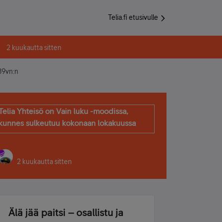
Telia.fi etusivulle
2 kuukautta sitten
89vn:n
Telia Yhteisö on Vain luku -moodissa,
kunnes sulkeutuu kokonaan lokakuussa
2 kuukautta sitten
Älä jää paitsi – osallistu ja