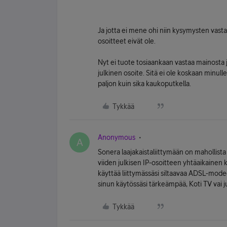
Ja jotta ei mene ohi niin kysymysten vast
osoitteet eivät ole.
Nyt ei tuote tosiaankaan vastaa mainosta ja
julkinen osoite. Sitä ei ole koskaan minull
paljon kuin sika kaukoputkella.
Tykkää
Anonymous
A
Sonera laajakaistaliittymään on mahollista s
viiden julkisen IP-osoitteen yhtäaikainen
käyttää liittymässäsi siltaavaa ADSL-mod
sinun käytössäsi tärkeämpää, Koti TV vai j
Tykkää