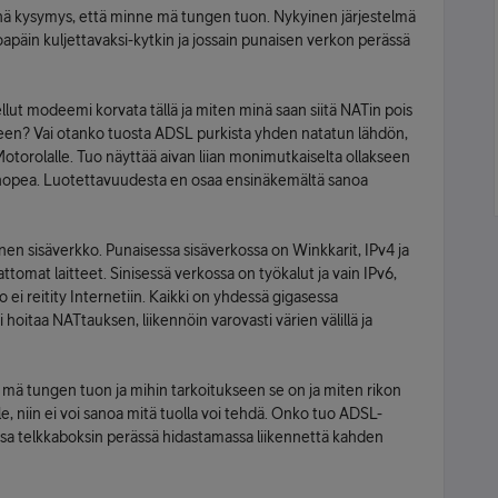
rinä kysymys, että minne mä tungen tuon. Nykyinen järjestelmä
äin kuljettavaksi-kytkin ja jossain punaisen verkon perässä
ellut modeemi korvata tällä ja miten minä saan siitä NATin pois
itteen? Vai otanko tuosta ADSL purkista yhden natatun lähdön,
otorolalle. Tuo näyttää aivan liian monimutkaiselta ollakseen
en nopea. Luotettavuudesta en osaa ensinäkemältä sanoa
en sisäverkko. Punaisessa sisäverkossa on Winkkarit, IPv4 ja
omat laitteet. Sinisessä verkossa on työkalut ja vain IPv6,
o ei reitity Internetiin. Kaikki on yhdessä gigasessa
 hoitaa NATtauksen, liikennöin varovasti värien välillä ja
 mä tungen tuon ja mihin tarkoitukseen se on ja miten rikon
e, niin ei voi sanoa mitä tuolla voi tehdä. Onko tuo ADSL-
ssa telkkaboksin perässä hidastamassa liikennettä kahden