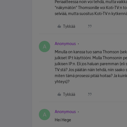
Periaatteessa noin voi tehdä, mutta vaikka
"näkymätön" Thomsonille voi Koti-TV:n toi
selviää, mutta suositus Koti-TV:n kytkennä
Tykkää
Anonymous
A
Minulla on kanssa tuo sama Thomson (sekä 
julkiset IP:t käyttööni. Mulla Thomsonin pe
julkisen IP:n. Eli jos haluan paremman (el
TV:stä? Jos päätän näin tehdä, niin saako 
miten tämä prosessi pitää hoitaa? Ja kuin
yhteys)?
Tykkää
Anonymous
A
Hei Hege