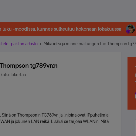
in luku -moodissa, kunnes sulkeutuu kokonaan lokakuussa
stele -palstan arkisto
Mikä idea ja minne mä tungen tuo Thompson tg7
o Thompson tg789vn:n
 katselukertaa
. Siinä on Thompsonin TG789vn ja linjoina ovat IPpuhelimia
, WAN ja jokunen LAN reikä. Lisäksi se tarjoaa WLANin. Mitä