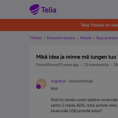
Telia Yhteisö on Va
Yhteisö
Foorumin etusivu
Arkisto
Kysy ja kesku
Mikä idea ja minne mä tungen tu
Forum|Forum|11 years ago
23 kommenttia
28
migration
Savumerkittäjä
M
Moi!
Posti toi tänään uuden laatikon emännälle
varten 2 reikää, ADSL reikä, puhelin reikä
kivaa noille USB porteille keksii?