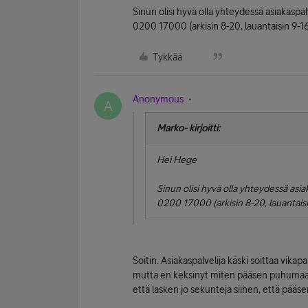
Sinun olisi hyvä olla yhteydessä asiakasp
0200 17000 (arkisin 8-20, lauantaisin 9-16
Tykkää
Anonymous
A
Marko- kirjoitti:
Hei Hege
Sinun olisi hyvä olla yhteydessä asi
0200 17000 (arkisin 8-20, lauantaisi
Soitin. Asiakaspalvelija käski soittaa vikap
mutta en keksinyt miten pääsen puhumaan
että lasken jo sekunteja siihen, että pääse