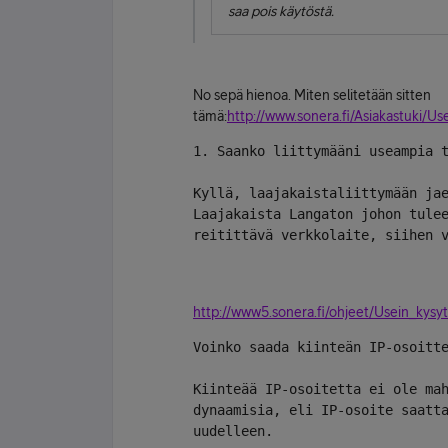
saa pois käytöstä.
No sepä hienoa. Miten selitetään sitten
tämä:
http://www.sonera.fi/Asiakastuki/U
1. Saanko liittymääni useampia 
Kyllä, laajakaistaliittymään jae
Laajakaista Langaton johon tulee
reitittävä verkkolaite, siihen 
http://www5.sonera.fi/ohjeet/Usein_k
Voinko saada kiinteän IP-osoitt
Kiinteää IP-osoitetta ei ole mah
dynaamisia, eli IP-osoite saatta
uudelleen.