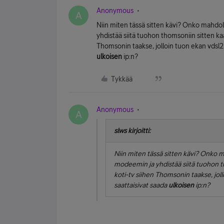
Anonymous
A
Niin miten tässä sitten kävi? Onko mahdol
yhdistää siitä tuohon thomsoniin sitten kaa
Thomsonin taakse, jolloin tuon ekan vdsl2
ulkoisen
ip:n?
Tykkää
Anonymous
A
slws kirjoitti:
Niin miten tässä sitten kävi? Onko m
modeemin ja yhdistää siitä tuohon th
koti-tv siihen Thomsonin taakse, jol
saattaisivat saada
ulkoisen
ip:n?