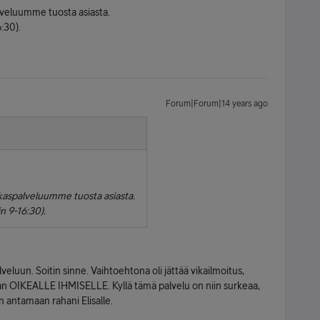
alveluumme tuosta asiasta.
:30).
Forum|Forum|14 years ago
akaspalveluumme tuosta asiasta.
n 9-16:30).
alveluun. Soitin sinne. Vaihtoehtona oli jättää vikailmoitus,
 OIKEALLE IHMISELLE. Kyllä tämä palvelu on niin surkeaa,
n antamaan rahani Elisalle.