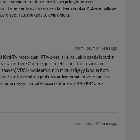
 ensimmäinen reititin olisi siltaava ja käytännössä
minta heikentyä ylimääräisen laitteen vuoksi. Kokeilemalla se
lle on seurata mukana tulevia ohjeita.
Forum|Forum|14 years ago
Koti-TV motorolan IPTV-lootalla) ja haluaisin saada loputkin
rässä on Time Capsule, jolle mielelläni ottaisin suoraan
i siltaavan) VDSL-modeemin, niin minun täytyy luopua Koti-
soneralta tilalle sitten jonkun asiallisemman modeemin, vai
ka tämä näkyy hinnoittelussa (kotona siis 100/10Mbps -
Forum|Forum|14 years ago