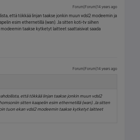
Forum|Forum|14 years ago
lista, että tökkää linjan taakse jonkin muun vdsl2 modeemin ja
pelin esim ethernetillä (wan). Ja sitten koti-tv siihen
 modeemin taakse kytketyt laitteet saattaisivat saada
Forum|Forum|14 years ago
ahdollista, että tökkää linjan taakse jonkin muun vdsl2
omsoniin sitten kaapelin esim ethernetillä (wan). Ja sitten
loin tuon ekan vdsl2 modeemin taakse kytketyt laitteet