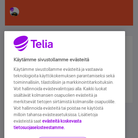
Älä jää paitsi – osallistu ja voita!
Tilaa Telian uutiskirje ja olet mukana arvonnassa.
Käytämme sivustollamme evästeitä
Samalla saat parhaat asiakasedut suoraan
Käytämme sivustollamme evästeitä ja vastaavia
sähköpostiisi.
teknologioita käyttökokemuksen parantamiseksi sekä
toiminnallisiin, tilastollisiin ja markkinointitarkoituksiin.
Voit hallinnoida evästevalintojasi alla. Kaikki luokat
Tilaa nyt
sisältävät kolmansien osapuolien evästeitä ja
merkitsevät tietojen siirtämistä kolmansille osapuolille.
Voit hallinnoida evästeitä tai poistaa ne käytöstä
milloin tahansa evästeasetuksissa. Lisätietoja
evästeistä saat
evästeitä koskevasta
tietosuojaselosteestamme.