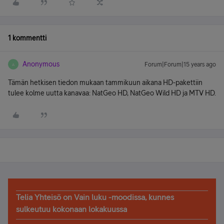
1 kommentti
Anonymous
Forum|Forum|15 years ago
A
Tämän hetkisen tiedon mukaan tammikuun aikana HD-pakettiin
tulee kolme uutta kanavaa: NatGeo HD, NatGeo Wild HD ja MTV HD.
Telia Yhteisö on Vain luku -moodissa, kunnes
sulkeutuu kokonaan lokakuussa