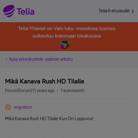
Telia.fi etusivulle
Telia Yhteisö on Vain luku -moodissa, kunnes
sulkeutuu kokonaan lokakuussa
Kysy ja keskustele -palstan arkisto
Mikä Kanava Rush HD Tilalle
Forum|Forum|11 years ago
1 kommentti
migration
M
Mikä Kanava Rush HD TIlalle Kun On Loppunut