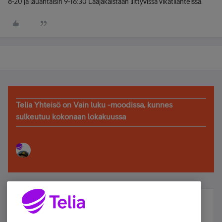
8-20 ja lauantaisin 9-16:30 Laajakaistaan liittyvissä vikatilanteissa.
Telia Yhteisö on Vain luku -moodissa, kunnes
sulkeutuu kokonaan lokakuussa
Älä jää paitsi – osallistu ja voita!