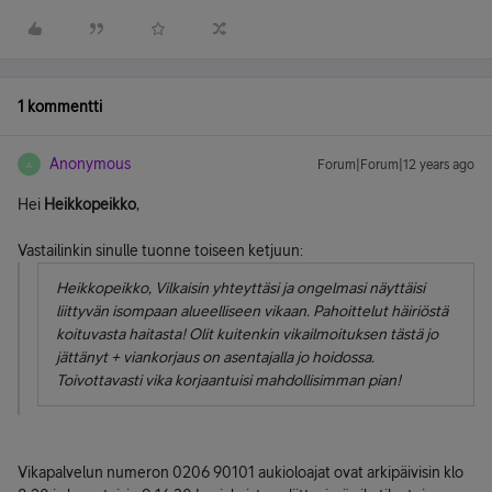
1 kommentti
Anonymous
Forum|Forum|12 years ago
A
Hei
Heikkopeikko
,
Vastailinkin sinulle tuonne toiseen ketjuun:
Heikkopeikko, Vilkaisin yhteyttäsi ja ongelmasi näyttäisi
liittyvän isompaan alueelliseen vikaan. Pahoittelut häiriöstä
koituvasta haitasta! Olit kuitenkin vikailmoituksen tästä jo
jättänyt + viankorjaus on asentajalla jo hoidossa.
Toivottavasti vika korjaantuisi mahdollisimman pian!
Vikapalvelun numeron 0206 90101 aukioloajat ovat arkipäivisin klo