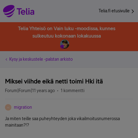
Telia.fi etusivulle
Telia Yhteisö on Vain luku -moodissa, kunnes
sulkeutuu kokonaan lokakuussa
Kysy ja keskustele -palstan arkisto
Miksei viihde eikä netti toimi Hki itä
Forum|Forum|11 years ago
1 kommentti
migration
M
Ja miten teille saa puheyhteyden joka vikailmoitusnumerossa
mainitaan?!?