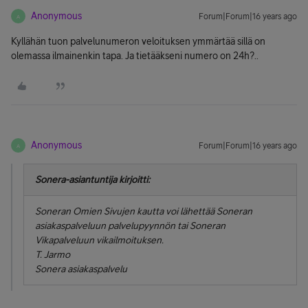
Anonymous
Forum|Forum|16 years ago
A
Kyllähän tuon palvelunumeron veloituksen ymmärtää sillä on
olemassa ilmainenkin tapa. Ja tietääkseni numero on 24h?..
Anonymous
Forum|Forum|16 years ago
A
Sonera-asiantuntija kirjoitti:
Soneran Omien Sivujen kautta voi lähettää Soneran
asiakaspalveluun palvelupyynnön tai Soneran
Vikapalveluun vikailmoituksen.
T. Jarmo
Sonera asiakaspalvelu