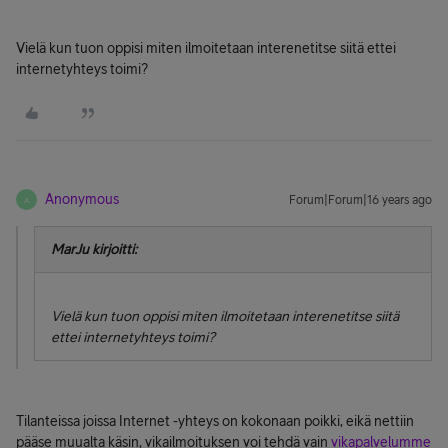
Vielä kun tuon oppisi miten ilmoitetaan interenetitse siitä ettei
internetyhteys toimi?
Anonymous
Forum|Forum|16 years ago
A
MarJu kirjoitti:
Vielä kun tuon oppisi miten ilmoitetaan interenetitse siitä
ettei internetyhteys toimi?
Tilanteissa joissa Internet -yhteys on kokonaan poikki, eikä nettiin
pääse muualta käsin, vikailmoituksen voi tehdä vain
vikapalvelumme