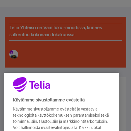
Telia Yhteisö on Vain luku -moodissa, kunnes
sulkeutuu kokonaan lokakuussa
Älä jää paitsi – osallistu ja voita!
Tilaa Telian uutiskirje ja olet mukana arvonnassa.
Käytämme sivustollamme evästeitä
Samalla saat parhaat asiakasedut suoraan
Käytämme sivustollamme evästeitä ja vastaavia
sähköpostiisi.
teknologioita käyttökokemuksen parantamiseksi sekä
toiminnallisiin, tilastollisiin ja markkinointitarkoituksiin.
Voit hallinnoida evästevalintojasi alla. Kaikki luokat
Tilaa nyt