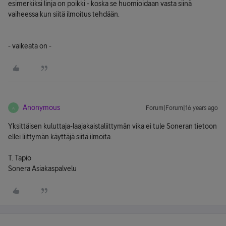
esimerkiksi linja on poikki - koska se huomioidaan vasta siinä
vaiheessa kun siitä ilmoitus tehdään.
- vaikeata on -
Anonymous
Forum|Forum|16 years ago
A
Yksittäisen kuluttaja-laajakaistaliittymän vika ei tule Soneran tietoon
ellei liittymän käyttäjä siitä ilmoita.
T. Tapio
Sonera Asiakaspalvelu