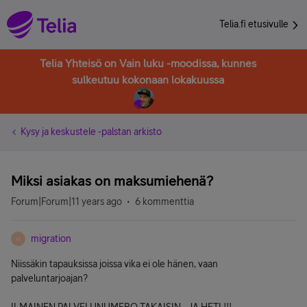
Telia.fi etusivulle
Telia Yhteisö on Vain luku -moodissa, kunnes
sulkeutuu kokonaan lokakuussa
Kysy ja keskustele -palstan arkisto
Miksi asiakas on maksumiehenä?
Forum|Forum|11 years ago
6 kommenttia
migration
M
Niissäkin tapauksissa joissa vika ei ole hänen, vaan
palveluntarjoajan?