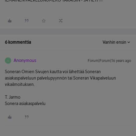
ILMAINEN PALVELUNUMERO TAKAISIN - JA HETI !!!
6 kommenttia
Vanhin ensin
Anonymous
Forum|Forum|16 years ago
A
Soneran Omien Sivujen kautta voi lähettää Soneran
asiakaspalveluun palvelupyynnön tai Soneran Vikapalveluun
vikailmoituksen.
T. Jarmo
Sonera asiakaspalvelu