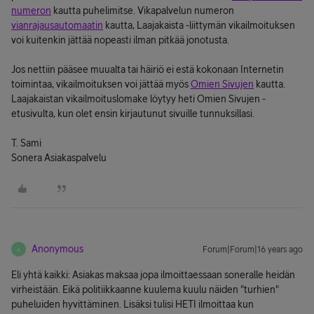
numeron
kautta puhelimitse. Vikapalvelun numeron
vianrajausautomaatin
kautta, Laajakaista -liittymän vikailmoituksen
voi kuitenkin jättää nopeasti ilman pitkää jonotusta.
Jos nettiin pääsee muualta tai häiriö ei estä kokonaan Internetin
toimintaa, vikailmoituksen voi jättää myös
Omien Sivujen
kautta.
Laajakaistan vikailmoituslomake löytyy heti Omien Sivujen -
etusivulta, kun olet ensin kirjautunut sivuille tunnuksillasi.
T. Sami
Sonera Asiakaspalvelu
Anonymous
Forum|Forum|16 years ago
A
Eli yhtä kaikki: Asiakas maksaa jopa ilmoittaessaan soneralle heidän
virheistään. Eikä politiikkaanne kuulema kuulu näiden "turhien"
puheluiden hyvittäminen. Lisäksi tulisi HETI ilmoittaa kun