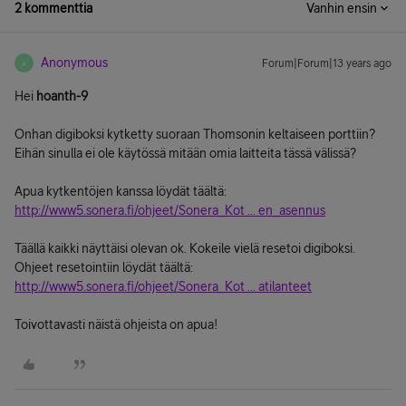
2 kommenttia
Vanhin ensin
Anonymous
Forum|Forum|13 years ago
A
Hei
hoanth-9
Onhan digiboksi kytketty suoraan Thomsonin keltaiseen porttiin?
Eihän sinulla ei ole käytössä mitään omia laitteita tässä välissä?
Apua kytkentöjen kanssa löydät täältä:
http://www5.sonera.fi/ohjeet/Sonera_Kot ... en_asennus
Täällä kaikki näyttäisi olevan ok. Kokeile vielä resetoi digiboksi.
Ohjeet resetointiin löydät täältä:
http://www5.sonera.fi/ohjeet/Sonera_Kot ... atilanteet
Toivottavasti näistä ohjeista on apua!