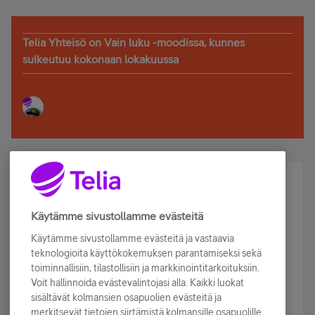
Telia Yhteisö on Vain luku -moodissa, kunnes
sulkeutuu kokonaan lokakuussa
Älä jää paitsi – osallistu ja voita!
Tilaa Telian uutiskirje ja olet mukana arvonnassa.
Käytämme sivustollamme evästeitä
Samalla saat parhaat asiakasedut suoraan
Käytämme sivustollamme evästeitä ja vastaavia
sähköpostiisi.
teknologioita käyttökokemuksen parantamiseksi sekä
toiminnallisiin, tilastollisiin ja markkinointitarkoituksiin.
Voit hallinnoida evästevalintojasi alla. Kaikki luokat
Tilaa nyt
sisältävät kolmansien osapuolien evästeitä ja
merkitsevät tietojen siirtämistä kolmansille osapuolille.