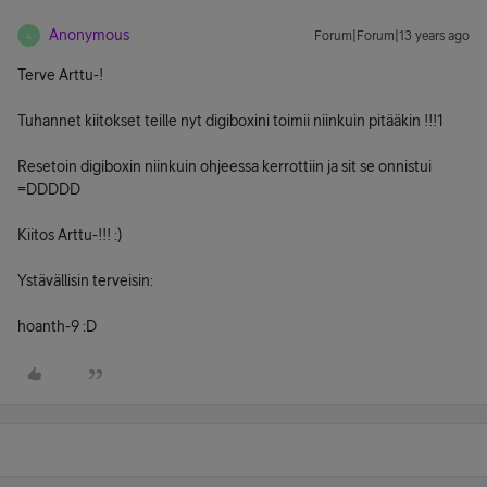
Anonymous
Forum|Forum|13 years ago
A
Terve Arttu-!
Tuhannet kiitokset teille nyt digiboxini toimii niinkuin pitääkin !!!1
Resetoin digiboxin niinkuin ohjeessa kerrottiin ja sit se onnistui
=DDDDD
Kiitos Arttu-!!! :)
Ystävällisin terveisin:
hoanth-9 :D