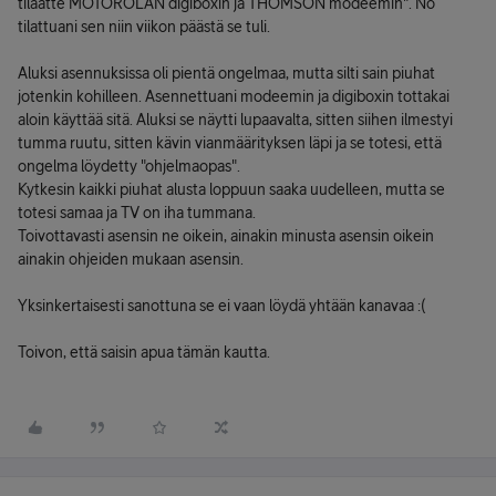
tilaatte MOTOROLAN digiboxin ja THOMSON modeemin". No
tilattuani sen niin viikon päästä se tuli.
Aluksi asennuksissa oli pientä ongelmaa, mutta silti sain piuhat
jotenkin kohilleen. Asennettuani modeemin ja digiboxin tottakai
aloin käyttää sitä. Aluksi se näytti lupaavalta, sitten siihen ilmestyi
tumma ruutu, sitten kävin vianmäärityksen läpi ja se totesi, että
ongelma löydetty "ohjelmaopas".
Kytkesin kaikki piuhat alusta loppuun saaka uudelleen, mutta se
totesi samaa ja TV on iha tummana.
Toivottavasti asensin ne oikein, ainakin minusta asensin oikein
ainakin ohjeiden mukaan asensin.
Yksinkertaisesti sanottuna se ei vaan löydä yhtään kanavaa :(
Toivon, että saisin apua tämän kautta.