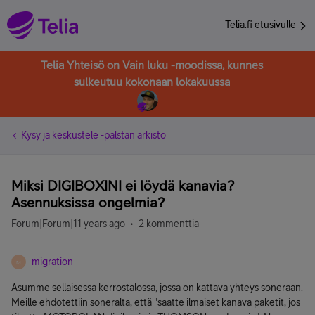
Telia.fi etusivulle
Telia Yhteisö on Vain luku -moodissa, kunnes
sulkeutuu kokonaan lokakuussa
Kysy ja keskustele -palstan arkisto
Miksi DIGIBOXINI ei löydä kanavia?
Asennuksissa ongelmia?
Forum|Forum|11 years ago
2 kommenttia
migration
M
Asumme sellaisessa kerrostalossa, jossa on kattava yhteys soneraan.
Meille ehdotettiin soneralta, että "saatte ilmaiset kanava paketit, jos