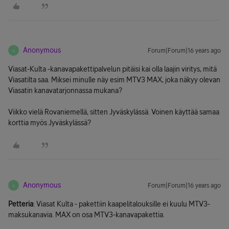
Anonymous
Forum|Forum|16 years ago
A
Viasat-Kulta -kanavapakettipalvelun pitäisi kai olla laajin viritys, mitä
Viasatilta saa. Miksei minulle näy esim MTV3 MAX, joka näkyy olevan
Viasatin kanavatarjonnassa mukana?
Viikko vielä Rovaniemellä, sitten Jyväskylässä. Voinen käyttää samaa
korttia myös Jyväskylässä?
Anonymous
Forum|Forum|16 years ago
A
Petteria
: Viasat Kulta - pakettiin kaapelitalouksille ei kuulu MTV3-
maksukanavia. MAX on osa MTV3-kanavapakettia.