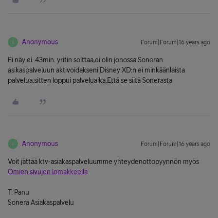
Anonymous
Forum|Forum|16 years ago
A
Ei näy ei..43min. yritin soittaa,ei olin jonossa Soneran
asikaspalveluun aktivoidakseni Disney XD:n ei minkäänlaista
palvelua,sitten loppui palveluaika.Että se siitä Sonerasta
Anonymous
Forum|Forum|16 years ago
A
Voit jättää ktv-asiakaspalveluumme yhteydenottopyynnön myös
Omien sivujen lomakkeella
.
T. Panu
Sonera Asiakaspalvelu