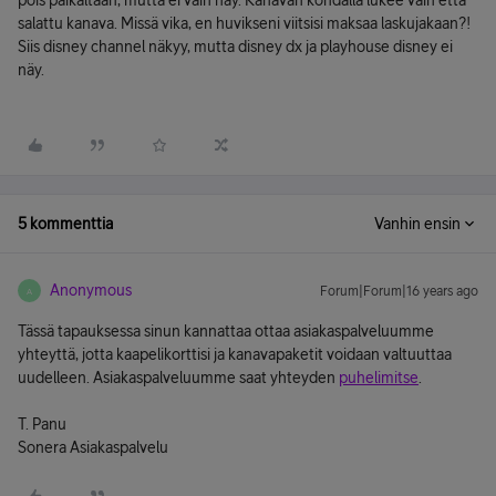
pois paikaltaan, mutta ei vain näy. Kanavan kohdalla lukee vain että
salattu kanava. Missä vika, en huvikseni viitsisi maksaa laskujakaan?!
Siis disney channel näkyy, mutta disney dx ja playhouse disney ei
näy.
5 kommenttia
Vanhin ensin
Anonymous
Forum|Forum|16 years ago
A
Tässä tapauksessa sinun kannattaa ottaa asiakaspalveluumme
yhteyttä, jotta kaapelikorttisi ja kanavapaketit voidaan valtuuttaa
uudelleen. Asiakaspalveluumme saat yhteyden
puhelimitse
.
T. Panu
Sonera Asiakaspalvelu