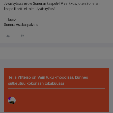
Jyväskylässä ei ole Soneran kaapeli-TV verkkoa, joten Soneran
kaapelikortti ei toimi Jyväskylässä.
T. Tapio
Sonera Asiakaspalvelu
Telia Yhteisö on Vain luku -moodissa, kunnes
sulkeutuu kokonaan lokakuussa