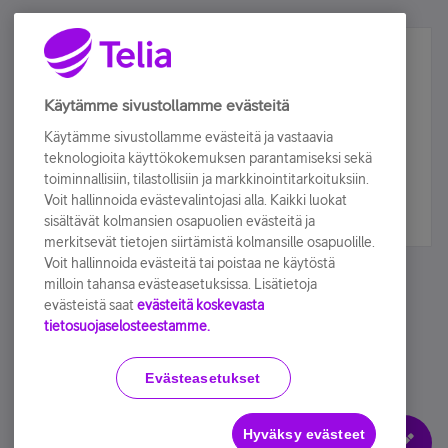
Älä jää paitsi – osallistu ja voita!
Tilaa Telian uutiskirje ja olet mukana arvonnassa.
Käytämme sivustollamme evästeitä
Samalla saat parhaat asiakasedut suoraan
Käytämme sivustollamme evästeitä ja vastaavia
sähköpostiisi.
teknologioita käyttökokemuksen parantamiseksi sekä
toiminnallisiin, tilastollisiin ja markkinointitarkoituksiin.
Voit hallinnoida evästevalintojasi alla. Kaikki luokat
Tilaa nyt
sisältävät kolmansien osapuolien evästeitä ja
merkitsevät tietojen siirtämistä kolmansille osapuolille.
Voit hallinnoida evästeitä tai poistaa ne käytöstä
milloin tahansa evästeasetuksissa. Lisätietoja
evästeistä saat
evästeitä koskevasta
tietosuojaselosteestamme.
Käyttöehdot
Accessibility statement
Evästeasetukset
Hyväksy evästeet
Evästeasetukset