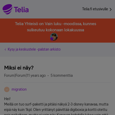
Telia.fi etusivulle
Telia Yhteisö on Vain luku -moodissa, kunnes
sulkeutuu kokonaan lokakuussa
Kysy ja keskustele -palstan arkisto
Miksi ei näy?
Forum|Forum|11 years ago
5 kommenttia
migration
M
Hei!
Meillä on tuo surf-paketti ja pitäisi näkyä 2-3 disney kanavaa, mutta
eipä näy kuin 1kpl. Olen yrittänyt päivittää digiboxia ja kortti otettu