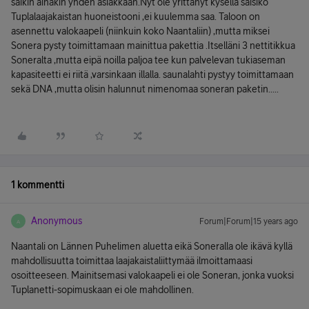
saikin ainakin yhden asiakkaan.Nyt ole yrittänyt kysellä saisiko
Tuplalaajakaistan huoneistooni ,ei kuulemma saa. Taloon on
asennettu valokaapeli (niinkuin koko Naantaliin) ,mutta miksei
Sonera pysty toimittamaan mainittua pakettia .Itselläni 3 nettitikkua
Soneralta ,mutta eipä noilla paljoa tee kun palvelevan tukiaseman
kapasiteetti ei riitä ,varsinkaan illalla. saunalahti pystyy toimittamaan
sekä DNA ,mutta olisin halunnut nimenomaa soneran paketin.....
1 kommentti
Anonymous
Forum|Forum|15 years ago
A
Naantali on Lännen Puhelimen aluetta eikä Soneralla ole ikävä kyllä
mahdollisuutta toimittaa laajakaistaliittymää ilmoittamaasi
osoitteeseen. Mainitsemasi valokaapeli ei ole Soneran, jonka vuoksi
Tuplanetti-sopimuskaan ei ole mahdollinen.