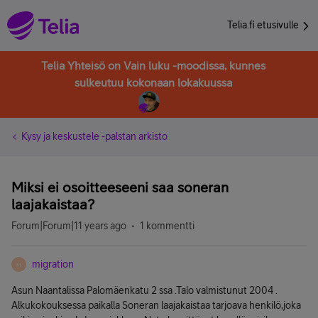
Telia.fi etusivulle
Telia Yhteisö on Vain luku -moodissa, kunnes
sulkeutuu kokonaan lokakuussa
Kysy ja keskustele -palstan arkisto
Miksi ei osoitteeseeni saa soneran
laajakaistaa?
Forum|Forum|11 years ago
1 kommentti
migration
M
Asun Naantalissa Palomäenkatu 2 ssa .Talo valmistunut 2004 .
Alkukokouksessa paikalla Soneran laajakaistaa tarjoava henkilö,joka