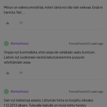
Minun on vaikea ymmärtää, miten tämä voi olla näin vaikeaa. Enää ei
harmita. Nyt ....
Anonymous
Forum|Forum|12 years ago
A
Onpas nyt kummallista, ettei asiaa ole vieläkään saatu kuntoon.
Laitoin nyt uudestaan viestiä laskutukseemme ja pyysin
selvittämään asiaa.
Anonymous
Forum|Forum|12 years ago
A
Sain nyt lisätietoja asiasta. Liittymän hinta on korjattu oikeaksi
1.12.2013 alkaen. Tulevalle laskulle on myös tehty hyvitys