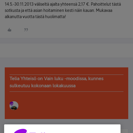
14.5.-30.11.2013 väliseltä ajalta yhteensä 2,17 €. Pahoittelut tästä
sotkusta ja että asian hoitaminen kesti näin kauan. Mukavaa
alkanutta vuotta tästä huolimatta!
Telia Yhteisö on Vain luku -moodissa, kunnes
sulkeutuu kokonaan lokakuussa