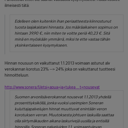
ilmeisesti tätä:
Edelleen olen kuitenkin ihan periaatteesta kiinnostunut
tuosta laajakaistani hinnasta. Jos määräaikainen sopimus on
hintaan 39,90 €, niin miten te voitte periä 40,23 €. Sitä
minä en myöskään ymmärrä, miksi te ette vastaa tähän
yksinkertaiseen kysymykseen.
Hinnan nousuun on vaikuttanut 1.1.2013 voimaan astunut alv
verokannan korotus 23% --> 24% joka on vaikuttanut tuotteesi
hinnoitteluun.
http://www.sonera.fi/etsi+apua+ja+tukea ... t+nousevat
Suomen arvonlisäverokannat nousevat 1.1.2013 yhdellä
prosenttiyksiköllä, jonka vuoksi useimpien Soneran
kuluttajapalvelujen hinnat muuttuvat enintään veron
korotuksen verran. Muutoksesta johtuen laskuilla saattaa
olla siirtymäkauden aikana laskurivejä uusilla ja entisillä
hinnoilla. Soneran palveluiden 1.1. voimaantulevan