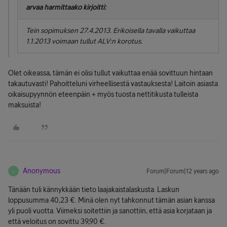
arvaa harmittaako kirjoitti:
Tein sopimuksen 27.4.2013. Erikoisella tavalla vaikuttaa
1.1.2013 voimaan tullut ALV:n korotus.
Olet oikeassa, tämän ei olisi tullut vaikuttaa enää sovittuun hintaan
takautuvasti! Pahoitteluni virheellisestä vastauksesta! Laitoin asiasta
oikaisupyynnön eteenpäin + myös tuosta nettitikusta tulleista
maksuista!
Anonymous
Forum|Forum|12 years ago
A
Tänään tuli kännykkään tieto laajakaistalaskusta. Laskun
loppusumma 40,23 €. Minä olen nyt tahkonnut tämän asian kanssa
yli puoli vuotta. Viimeksi soitettiin ja sanottiin, että asia korjataan ja
että veloitus on sovittu 39,90 €.