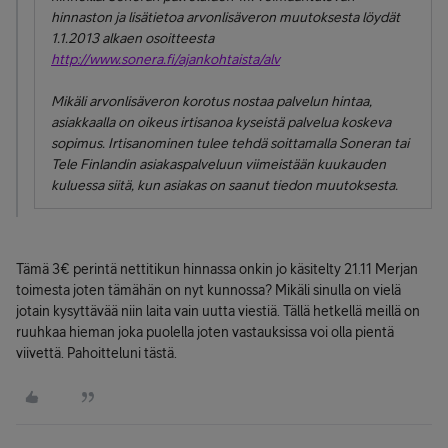
hinnaston ja lisätietoa arvonlisäveron muutoksesta löydät
1.1.2013 alkaen osoitteesta
http://www.sonera.fi/ajankohtaista/alv
Mikäli arvonlisäveron korotus nostaa palvelun hintaa,
asiakkaalla on oikeus irtisanoa kyseistä palvelua koskeva
sopimus. Irtisanominen tulee tehdä soittamalla Soneran tai
Tele Finlandin asiakaspalveluun viimeistään kuukauden
kuluessa siitä, kun asiakas on saanut tiedon muutoksesta.
Tämä 3€ perintä nettitikun hinnassa onkin jo käsitelty 21.11 Merjan
toimesta joten tämähän on nyt kunnossa? Mikäli sinulla on vielä
jotain kysyttävää niin laita vain uutta viestiä. Tällä hetkellä meillä on
ruuhkaa hieman joka puolella joten vastauksissa voi olla pientä
viivettä. Pahoitteluni tästä.