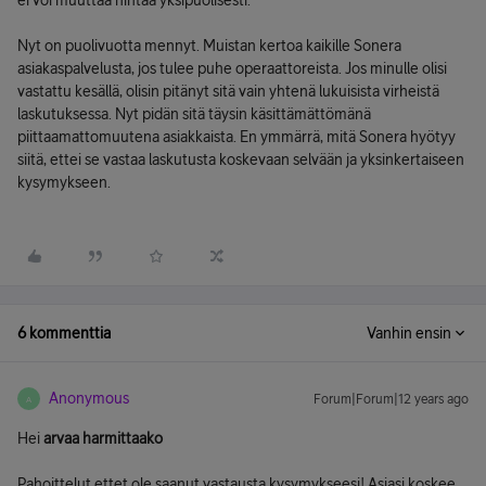
ei voi muuttaa hintaa yksipuolisesti.
Nyt on puolivuotta mennyt. Muistan kertoa kaikille Sonera
asiakaspalvelusta, jos tulee puhe operaattoreista. Jos minulle olisi
vastattu kesällä, olisin pitänyt sitä vain yhtenä lukuisista virheistä
laskutuksessa. Nyt pidän sitä täysin käsittämättömänä
piittaamattomuutena asiakkaista. En ymmärrä, mitä Sonera hyötyy
siitä, ettei se vastaa laskutusta koskevaan selvään ja yksinkertaiseen
kysymykseen.
6 kommenttia
Vanhin ensin
Anonymous
Forum|Forum|12 years ago
A
Hei
arvaa harmittaako
Pahoittelut ettet ole saanut vastausta kysymykseesi! Asiasi koskee