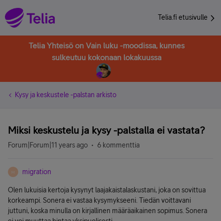
Telia.fi etusivulle
Telia Yhteisö on Vain luku -moodissa, kunnes
sulkeutuu kokonaan lokakuussa
Kysy ja keskustele -palstan arkisto
Miksi keskustelu ja kysy -palstalla ei vastata?
Forum|Forum|11 years ago
6 kommenttia
migration
M
Olen lukuisia kertoja kysynyt laajakaistalaskustani, joka on sovittua
korkeampi. Sonera ei vastaa kysymykseeni. Tiedän voittavani
juttuni, koska minulla on kirjallinen määräaikainen sopimus. Sonera