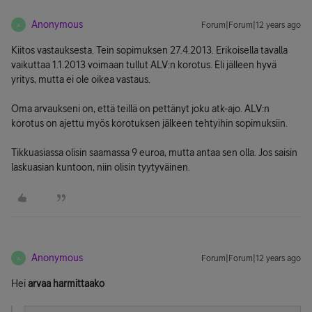
Anonymous
Forum|Forum|12 years ago
A
Kiitos vastauksesta. Tein sopimuksen 27.4.2013. Erikoisella tavalla
vaikuttaa 1.1.2013 voimaan tullut ALV:n korotus. Eli jälleen hyvä
yritys, mutta ei ole oikea vastaus.
Oma arvaukseni on, että teillä on pettänyt joku atk-ajo. ALV:n
korotus on ajettu myös korotuksen jälkeen tehtyihin sopimuksiin.
Tikkuasiassa olisin saamassa 9 euroa, mutta antaa sen olla. Jos saisin
laskuasian kuntoon, niin olisin tyytyväinen.
Anonymous
Forum|Forum|12 years ago
A
Hei
arvaa harmittaako