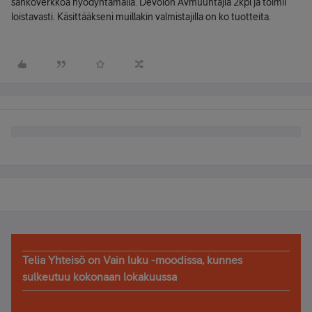
sähköverkkoa hyödyntämällä. Devolon Avmuuntajia 2kpl ja toimii
loistavasti. Käsittääkseni muillakin valmistajilla on ko tuotteita.
Telia Yhteisö on Vain luku -moodissa, kunnes
sulkeutuu kokonaan lokakuussa