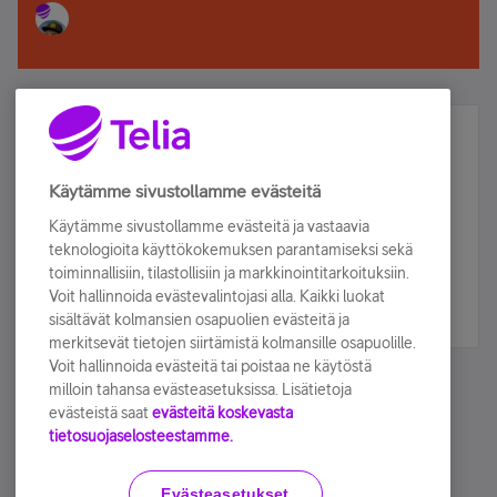
Älä jää paitsi – osallistu ja voita!
Tilaa Telian uutiskirje ja olet mukana arvonnassa.
Käytämme sivustollamme evästeitä
Samalla saat parhaat asiakasedut suoraan
Käytämme sivustollamme evästeitä ja vastaavia
sähköpostiisi.
teknologioita käyttökokemuksen parantamiseksi sekä
toiminnallisiin, tilastollisiin ja markkinointitarkoituksiin.
Voit hallinnoida evästevalintojasi alla. Kaikki luokat
Tilaa nyt
sisältävät kolmansien osapuolien evästeitä ja
merkitsevät tietojen siirtämistä kolmansille osapuolille.
Voit hallinnoida evästeitä tai poistaa ne käytöstä
milloin tahansa evästeasetuksissa. Lisätietoja
evästeistä saat
evästeitä koskevasta
tietosuojaselosteestamme.
Käyttöehdot
Accessibility statement
Evästeasetukset