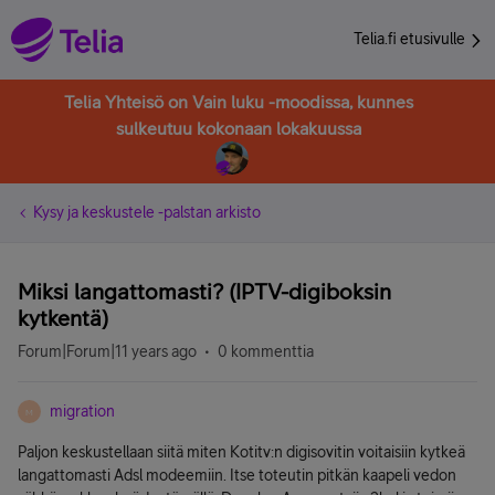
Telia.fi etusivulle
Telia Yhteisö on Vain luku -moodissa, kunnes
sulkeutuu kokonaan lokakuussa
Kysy ja keskustele -palstan arkisto
Miksi langattomasti? (IPTV-digiboksin
kytkentä)
Forum|Forum|11 years ago
0 kommenttia
migration
M
Paljon keskustellaan siitä miten Kotitv:n digisovitin voitaisiin kytkeä
langattomasti Adsl modeemiin. Itse toteutin pitkän kaapeli vedon