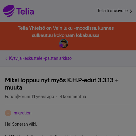
Telia.fi etusivulle
Telia Yhteisö on Vain luku -moodissa, kunnes
sulkeutuu kokonaan lokakuussa
Kysy ja keskustele -palstan arkisto
Miksi loppuu nyt myös K.H.P-edut 3.3.13 +
muuta
Forum|Forum|11 years ago
4 kommenttia
migration
M
Hei Soneran väki,