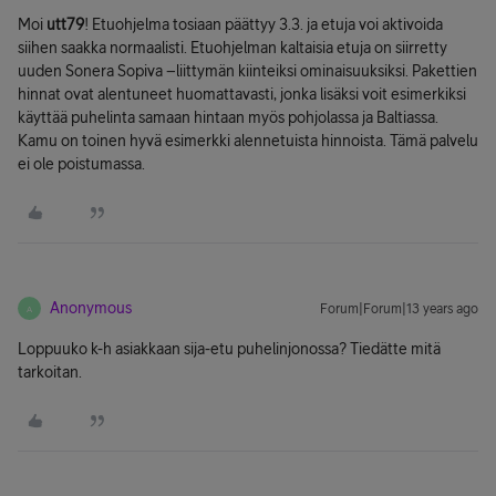
Moi
utt79
! Etuohjelma tosiaan päättyy 3.3. ja etuja voi aktivoida
siihen saakka normaalisti. Etuohjelman kaltaisia etuja on siirretty
uuden Sonera Sopiva –liittymän kiinteiksi ominaisuuksiksi. Pakettien
hinnat ovat alentuneet huomattavasti, jonka lisäksi voit esimerkiksi
käyttää puhelinta samaan hintaan myös pohjolassa ja Baltiassa.
Kamu on toinen hyvä esimerkki alennetuista hinnoista. Tämä palvelu
ei ole poistumassa.
Anonymous
Forum|Forum|13 years ago
A
Loppuuko k-h asiakkaan sija-etu puhelinjonossa? Tiedätte mitä
tarkoitan.