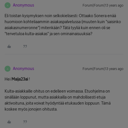
Anonymous
Forum|Forum|13 years ago
A
Eli toistan kysymyksen noin selkokielisesti: Ottaako Sonera enää
huomioon kohteliaammin asiakaspalvelussa (muuten kuin "saisinko
asiakasnumeronne") mitenkään? Tätä tyyliä kuin ennen oli se
"tervetuloa kulta-asiakas" ja sen ominainaisuuksia?
Anonymous
Forum|Forum|13 years ago
A
Hei
Maija23ai
!
Kulta-asiakkaille ohitus on edelleen voimassa. Etuohjelma on
sinällään loppunut, mutta asiakkailla on mahdollisesti etuja
aktivoituna, joita voivat hyödyntää etukauden loppuun. Tämä
koskee myös jonojen ohitusta.