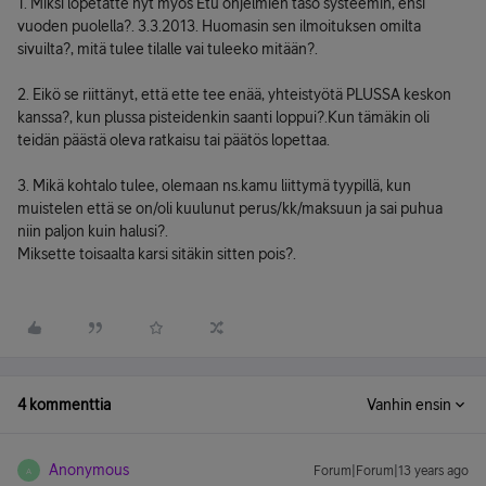
1. Miksi lopetatte nyt myös Etu ohjelmien taso systeemin, ensi
vuoden puolella?. 3.3.2013. Huomasin sen ilmoituksen omilta
sivuilta?, mitä tulee tilalle vai tuleeko mitään?.
2. Eikö se riittänyt, että ette tee enää, yhteistyötä PLUSSA keskon
kanssa?, kun plussa pisteidenkin saanti loppui?.Kun tämäkin oli
teidän päästä oleva ratkaisu tai päätös lopettaa.
3. Mikä kohtalo tulee, olemaan ns.kamu liittymä tyypillä, kun
muistelen että se on/oli kuulunut perus/kk/maksuun ja sai puhua
niin paljon kuin halusi?.
Miksette toisaalta karsi sitäkin sitten pois?.
4 kommenttia
Vanhin ensin
Anonymous
Forum|Forum|13 years ago
A