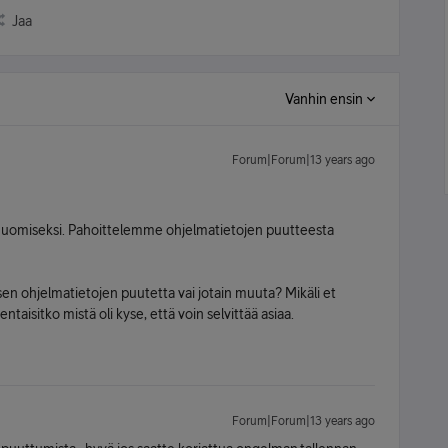
Jaa
Vanhin ensin
Forum|Forum|13 years ago
 huomiseksi. Pahoittelemme ohjelmatietojen puutteesta
sen ohjelmatietojen puutetta vai jotain muuta? Mikäli et
taisitko mistä oli kyse, että voin selvittää asiaa.
Forum|Forum|13 years ago