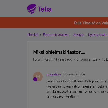
Telia Yhteisö on Va
Yhteisö
Foorumin etusivu
Arkisto
Kysy ja kesku
Miksi ohjelmakirjaston....
Forum|Forum|11 years ago
3 kommenttia
15 k
migration
Savumerkittäjä
M
kaikki tiedot ei näy.Kanavatietoja ei näy 
kysyn vaan ...kun valvominen ei innosta ja 
siltikkään....koittakaahan hoitaa homma k
tämän viikon osalta!!!!