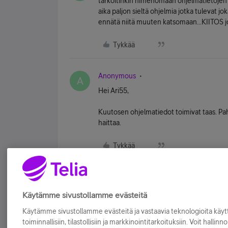
tarkoitinkin nimenomaan ohjelmatietojen 
aika paljon sieltä ohjelmia jotka tulevat jok
ennätä niitä muuten katsomaan...KIITOS j
Tykkää
Anonymous
A
Hei Ari55,
Kuutosen ohjelmatiedot toimivat taas. P
haittaa.
Tykkää
Käytämme sivustollamme evästeitä
Käytämme sivustollamme evästeitä ja vastaavia teknologioita kä
toiminnallisiin, tilastollisiin ja markkinointitarkoituksiin. Voit hallinn