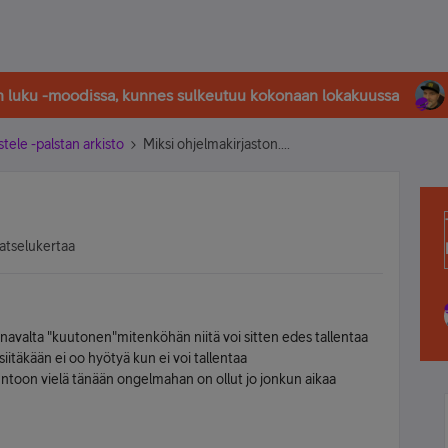
in luku -moodissa, kunnes sulkeutuu kokonaan lokakuussa
stele -palstan arkisto
Miksi ohjelmakirjaston....
atselukertaa
kanavalta "kuutonen"mitenköhän niitä voi sitten edes tallentaa
siitäkään ei oo hyötyä kun ei voi tallentaa
untoon vielä tänään ongelmahan on ollut jo jonkun aikaa