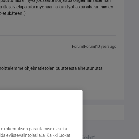
puuttumista...hyvä jos saatte korjattua ongelman,tallennan
a ilta ja vieläpä aika myöhaan ja kun työt alkaa aikaisin niin en
o etukäteen :)
Forum|Forum|13 years ago
ahoittelemme ohjelmatietojen puutteesta aiheutunutta
yttökokemuksen parantamiseksi sekä
oida evästevalintojasi alla. Kaikki luokat