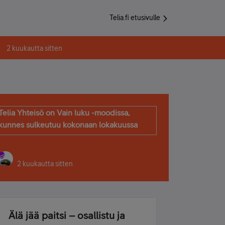
Telia.fi etusivulle
2 kuukautta sitten
Telia Yhteisö on Vain luku -moodissa,
kunnes sulkeutuu kokonaan lokakuussa
2 kuukautta sitten
Älä jää paitsi – osallistu ja