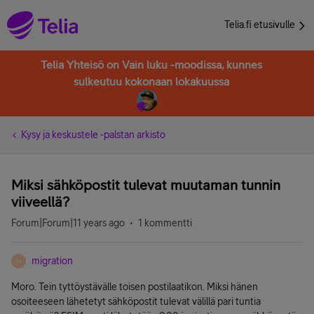
Telia.fi etusivulle
Telia Yhteisö on Vain luku -moodissa, kunnes
sulkeutuu kokonaan lokakuussa
Kysy ja keskustele -palstan arkisto
Miksi sähköpostit tulevat muutaman tunnin
viiveellä?
Forum|Forum|11 years ago
1 kommentti
migration
M
Moro. Tein tyttöystävälle toisen postilaatikon. Miksi hänen
osoiteeseen lähetetyt sähköpostit tulevat välillä pari tuntia