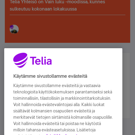
Telia Yhteisö on Vain luku -moodissa, kunnes
sulkeutuu kokonaan lokakuussa
Älä jää paitsi – osallistu ja voita!
Tilaa Telian uutiskirje ja olet mukana arvonnassa.
Käytämme sivustollamme evästeitä
Samalla saat parhaat asiakasedut suoraan
Käytämme sivustollamme evästeitä ja vastaavia
sähköpostiisi.
teknologioita käyttökokemuksen parantamiseksi sekä
toiminnallisiin, tilastollisiin ja markkinointitarkoituksiin.
Voit hallinnoida evästevalintojasi alla. Kaikki luokat
Tilaa nyt
sisältävät kolmansien osapuolien evästeitä ja
merkitsevät tietojen siirtämistä kolmansille osapuolille.
Voit hallinnoida evästeitä tai poistaa ne käytöstä
milloin tahansa evästeasetuksissa. Lisätietoja