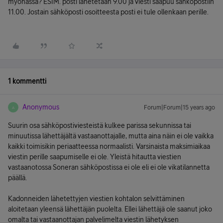
myöhässä? ESIM. posti lähetetään 9.00 ja viesti saapuu sähköpostiin
11.00. Jostain sähköposti osoitteesta posti ei tule ollenkaan perille.
1 kommentti
Anonymous
Forum|Forum|15 years ago
A
Suurin osa sähköpostiviesteistä kulkee parissa sekunnissa tai
minuutissa lähettäjältä vastaanottajalle, mutta aina näin ei ole vaikka
kaikki toimisikin periaatteessa normaalisti. Varsinaista maksimiaikaa
viestin perille saapumiselle ei ole. Yleistä hitautta viestien
vastaanotossa Soneran sähköpostissa ei ole eli ei ole vikatilannetta
päällä.
Kadonneiden lähetettyjen viestien kohtalon selvittäminen
aloitetaan yleensä lähettäjän puolelta. Ellei lähettäjä ole saanut joko
omalta tai vastaanottajan palvelimelta viestin lähetyksen