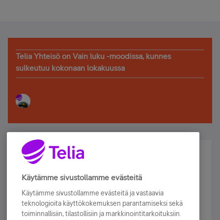
Telia Yhteisö on Vain luku -moodissa, kunnes
sulkeutuu kokonaan lokakuussa
Älä jää paitsi – osallistu ja voita!
Tilaa Telian uutiskirje ja olet mukana arvonnassa.
Käytämme sivustollamme evästeitä
Samalla saat parhaat asiakasedut suoraan
Käytämme sivustollamme evästeitä ja vastaavia
sähköpostiisi.
teknologioita käyttökokemuksen parantamiseksi sekä
toiminnallisiin, tilastollisiin ja markkinointitarkoituksiin.