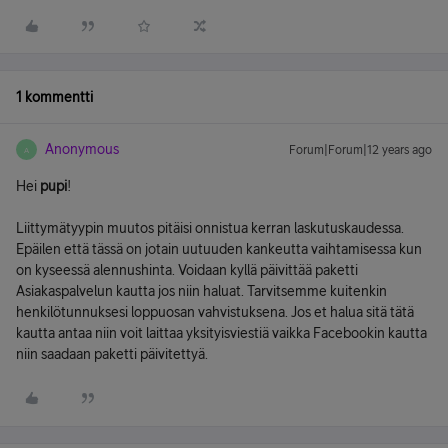
1 kommentti
Anonymous
Forum|Forum|12 years ago
A
Hei
pupi
!
Liittymätyypin muutos pitäisi onnistua kerran laskutuskaudessa.
Epäilen että tässä on jotain uutuuden kankeutta vaihtamisessa kun
on kyseessä alennushinta. Voidaan kyllä päivittää paketti
Asiakaspalvelun kautta jos niin haluat. Tarvitsemme kuitenkin
henkilötunnuksesi loppuosan vahvistuksena. Jos et halua sitä tätä
kautta antaa niin voit laittaa yksityisviestiä vaikka Facebookin kautta
niin saadaan paketti päivitettyä.