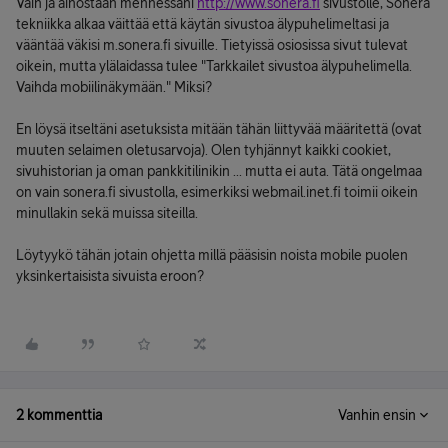
Vain ja ainostaan mennessäni
http://www.sonera.fi
sivustolle, Sonera
tekniikka alkaa väittää että käytän sivustoa älypuhelimeltasi ja
vääntää väkisi m.sonera.fi sivuille. Tietyissä osiosissa sivut tulevat
oikein, mutta ylälaidassa tulee "Tarkkailet sivustoa älypuhelimella.
Vaihda mobiilinäkymään." Miksi?
En löysä itseltäni asetuksista mitään tähän liittyvää määritettä (ovat
muuten selaimen oletusarvoja). Olen tyhjännyt kaikki cookiet,
sivuhistorian ja oman pankkitilinikin ... mutta ei auta. Tätä ongelmaa
on vain sonera.fi sivustolla, esimerkiksi webmail.inet.fi toimii oikein
minullakin sekä muissa siteilla.
Löytyykö tähän jotain ohjetta millä pääsisin noista mobile puolen
yksinkertaisista sivuista eroon?
2 kommenttia
Vanhin ensin