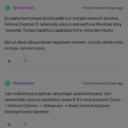
Anonymous
Forum|Forum|15 years ago
A
En saanut kertomaasi ilmiötä esille kun testasin sonera.fi-sivustoa
Internet Explorer 8 -selaimella, joka on asennettuna Windows Vista
-koneelle. Testaus tapahtui Laajakaista Extra -yhteyden kautta.
Nyt on ideat vähissä tämän tapauksen suhteen. Jos joku tietää mistä
on kyse, niin kerro pois.
Anonymous
Forum|Forum|15 years ago
A
Sain määritettyä ongelman aiheuttajan selainkohtaiseksi. Sen
syvemmälle syytä en selvittänyt, koska IE 8:n oma resetointi (Tools --
> Internet Options --> Advanced --> Reset Internet Explorer
Settings) korjasi tilanteen.