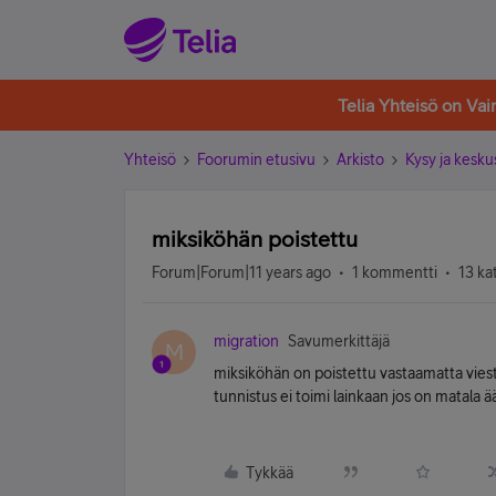
Telia Yhteisö on Va
Yhteisö
Foorumin etusivu
Arkisto
Kysy ja kesku
miksiköhän poistettu
Forum|Forum|11 years ago
1 kommentti
13 ka
migration
Savumerkittäjä
M
miksiköhän on poistettu vastaamatta viest
tunnistus ei toimi lainkaan jos on matala ä
Tykkää