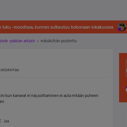
in luku -moodissa, kunnes sulkeutuu kokonaan lokakuussa
stele -palstan arkisto
miksiköhän poistettu
tselukertaa
ini kun kanavat ei näy,soittaminen ei auta mitään puheen
äni
Jaa