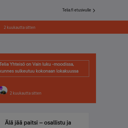
Telia.fi etusivulle
2 kuukautta sitten
Telia Yhteisö on Vain luku -moodissa,
kunnes sulkeutuu kokonaan lokakuussa
2 kuukautta sitten
Älä jää paitsi – osallistu ja