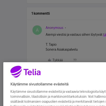
1 kommentti
Anonymous
A
Aiempi viestisi ja vastaus siihen löytyvät
tä
T. Tapio
Sonera Asiakaspalvelu
Tykkää
Käytämme sivustollamme evästeitä
Käytämme sivustollamme evästeitä ja vastaavia teknologioita kä
toiminnallisiin, tilastollisiin ja markkinointitarkoituksiin. Voit hallinn
sisältävät kolmansien osapuolien evästeitä ja merkitsevät tietojen si