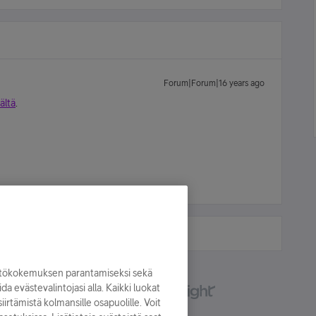
Forum|Forum|16 years ago
ältä
.
yttökokemuksen parantamiseksi sekä
oida evästevalintojasi alla. Kaikki luokat
irtämistä kolmansille osapuolille. Voit