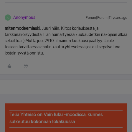
Anonymous
Forum|Forum|11 years ago
A
mitenmodeemiauki
. Juuri näin. Kiitos korjauksesta ja
tarkkanäköisyydestä. Illan hämärtyessä kuukaudetkin näköjään alkaa
sekoittua :) Mutta joo, 29.10. ilmainen kuukausi päättyy. Ja ole
tosiaan tarvittaessa chatin kautta yhteydessä jos ei itsepalveluna
jostain syystä onnistu.
Telia Yhteisö on Vain luku -moodissa, kunnes
sulkeutuu kokonaan lokakuussa