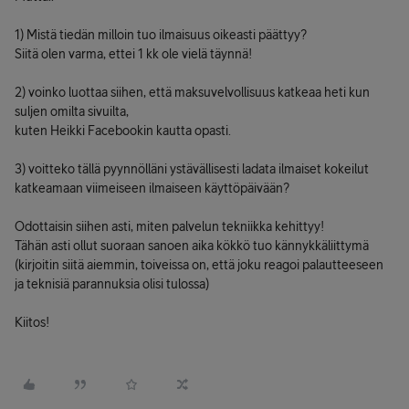
1) Mistä tiedän milloin tuo ilmaisuus oikeasti päättyy?
Siitä olen varma, ettei 1 kk ole vielä täynnä!
2) voinko luottaa siihen, että maksuvelvollisuus katkeaa heti kun
suljen omilta sivuilta,
kuten Heikki Facebookin kautta opasti.
3) voitteko tällä pyynnölläni ystävällisesti ladata ilmaiset kokeilut
katkeamaan viimeiseen ilmaiseen käyttöpäivään?
Odottaisin siihen asti, miten palvelun tekniikka kehittyy!
Tähän asti ollut suoraan sanoen aika kökkö tuo kännykkäliittymä
(kirjoitin siitä aiemmin, toiveissa on, että joku reagoi palautteeseen
ja teknisiä parannuksia olisi tulossa)
Kiitos!