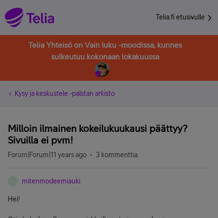
Telia.fi etusivulle
Telia Yhteisö on Vain luku -moodissa, kunnes
sulkeutuu kokonaan lokakuussa
Kysy ja keskustele -palstan arkisto
Milloin ilmainen kokeilukuukausi päättyy?
Sivuilla ei pvm!
Forum|Forum|11 years ago
3 kommenttia
mitenmodeemiauki
M
Hei!