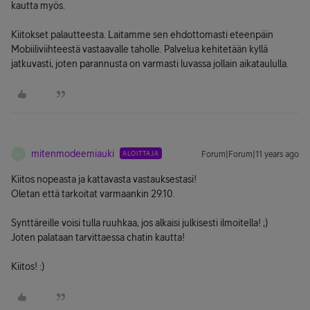
kautta myös.
Kiitokset palautteesta. Laitamme sen ehdottomasti eteenpäin
Mobiiliviihteestä vastaavalle taholle. Palvelua kehitetään kyllä
jatkuvasti, joten parannusta on varmasti luvassa jollain aikataululla.
mitenmodeemiauki
ALOITTAJA
Forum|Forum|11 years ago
M
Kiitos nopeasta ja kattavasta vastauksestasi!
Oletan että tarkoitat varmaankin 29.10.
Synttäreille voisi tulla ruuhkaa, jos alkaisi julkisesti ilmoitella! ;)
Joten palataan tarvittaessa chatin kautta!
Kiitos! :)