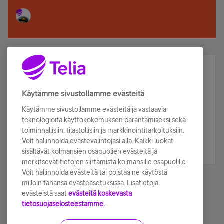
Älä jää paitsi – osallistu ja voita!
Tilaa Telian uutiskirje ja olet mukana arvonnassa.
Käytämme sivustollamme evästeitä
Samalla saat parhaat asiakasedut suoraan
Käytämme sivustollamme evästeitä ja vastaavia
sähköpostiisi.
teknologioita käyttökokemuksen parantamiseksi sekä
toiminnallisiin, tilastollisiin ja markkinointitarkoituksiin.
Voit hallinnoida evästevalintojasi alla. Kaikki luokat
Tilaa nyt
sisältävät kolmansien osapuolien evästeitä ja
merkitsevät tietojen siirtämistä kolmansille osapuolille.
Voit hallinnoida evästeitä tai poistaa ne käytöstä
milloin tahansa evästeasetuksissa. Lisätietoja
evästeistä saat
evästeitä koskevasta
tietosuojaselosteestamme.