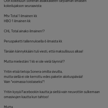
Otin kokeiluun Soneran asiakkailleen tarjoaman ilmaisen
kokeilujakson seuraavista:
Mtv Total 1 ilmainen kk
HBO 1 ilmainen kk
CHL Total ainako ilmainen!?
Peruspaketti tallennuksella 6 ilmaista kk
Tänään kännykkääni tuli viesti, että maksullisuus alkaa!
Mutta mielestäni 1 kk ei ole vielä täynnä!?
Yritin etsiä tietoja Sonera omilta sivuilta,
mutta siellä ei ole kerrottu edes paketin aloituspäivää!
Vain "voimassa toistaiseksi"!
Yritin kysyä Facebookin kautta ja sieltä vain neuvottiin sulkemaan
omasivujen kautta kun tahtoo!
Mutta..