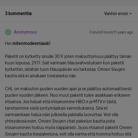
3 kommenttia
Vanhin ensin
Anonymous
Forum|Forum|11 years ago
A
Hei
mitenmodeemiauki
!
Paketit on kytketty sinulle 30.9. joten maksuttomuus päättyy tämän
kuun lopussa, 29.11. Sait varmaan tilausvahvistuksen kun paketit
kytkettiin, siitähän tuon tilauspäivän voi tarkistaa. Omien Sivujen
kautta sitä ei ainakaan toistaiseksi näe.
CHL on maksuton puolen vuoden ajan ja se päättyy automaattisesti
puolen vuoden jälkeen. Nuo muut paketit tulee asiakkaan erikseen
irtisanoa. Jos haluat että irtisanomme HBO:n ja MTV:n tästä,
tarvitsemme vielä syntymäaikasi varmistuksena. Sitä et
varmaankaan halua näin julkisella palstalla luovuttaa. Voit olla
yhteydessä esim. Omien Sivujen chat palvelun kautta josta
irtisanominen hoituu myös näppärästi. Ja jos irtisanot paketit Omien
Sivujen kautta itsepalveluna, voit olla varma että homma hoituu sitä