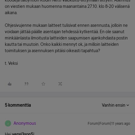
koodeja taloyhtiön Kodin Netti Valokuitu-liittymään liittyen. Asennus
on viestien mukaan huomenna maanantaina 27.10. klo 8-20 välisenä
aikana.
Ohjesivujenne mukaan laitteet tulisivat ennen asennusta, jolloin ne
voidaan jättää päälle asentajan tehdessä kytkentää. En ole saanut
minkäänlaista ilmoitusta laitteiden saapumisen ajankohdasta postin
kautta tai muutoin. Onko kaikki mennyt ok, ja milloin laitteiden
toimituksen ja asennuksen pitäisi oikeasti tapahtua?
t. Veksi
5 kommenttia
Vanhin ensin
Anonymous
Forum|Forum|11 years ago
A
Hei
vepsi3son5
!