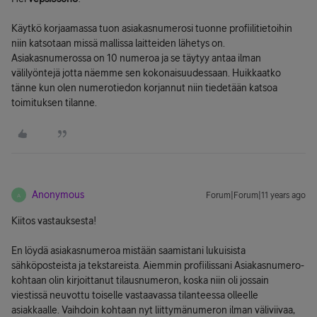
Käytkö korjaamassa tuon asiakasnumerosi tuonne profiilitietoihin
niin katsotaan missä mallissa laitteiden lähetys on.
Asiakasnumerossa on 10 numeroa ja se täytyy antaa ilman
välilyöntejä jotta näemme sen kokonaisuudessaan. Huikkaatko
tänne kun olen numerotiedon korjannut niin tiedetään katsoa
toimituksen tilanne.
Anonymous
Forum|Forum|11 years ago
A
Kiitos vastauksesta!
En löydä asiakasnumeroa mistään saamistani lukuisista
sähköposteista ja tekstareista. Aiemmin profiilissani Asiakasnumero-
kohtaan olin kirjoittanut tilausnumeron, koska niin oli jossain
viestissä neuvottu toiselle vastaavassa tilanteessa olleelle
asiakkaalle. Vaihdoin kohtaan nyt liittymänumeron ilman väliviivaa,