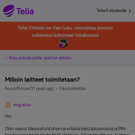
Telia.fi etusivulle
Telia Yhteisö on Vain luku -moodissa, kunnes
sulkeutuu kokonaan lokakuussa
Kysy ja keskustele -palstan arkisto
Milloin laitteet toimitetaan?
Forum|Forum|11 years ago
5 kommenttia
migration
M
Hei,
Olen saanut tilausvahvistuksen ja erilaisia käyttäjätunnuksia ja PIN-