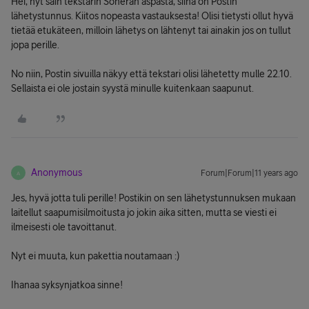
Hei, nyt sain tekstarin Soneran aspasta, siinä on Postin
lähetystunnus. Kiitos nopeasta vastauksesta! Olisi tietysti ollut hyvä
tietää etukäteen, milloin lähetys on lähtenyt tai ainakin jos on tullut
jopa perille.
No niin, Postin sivuilla näkyy että tekstari olisi lähetetty mulle 22.10.
Sellaista ei ole jostain syystä minulle kuitenkaan saapunut.
Anonymous
Forum|Forum|11 years ago
A
Jes, hyvä jotta tuli perille! Postikin on sen lähetystunnuksen mukaan
laitellut saapumisilmoitusta jo jokin aika sitten, mutta se viesti ei
ilmeisesti ole tavoittanut.
Nyt ei muuta, kun pakettia noutamaan :)
Ihanaa syksynjatkoa sinne!