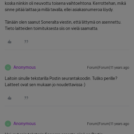
koska niinkin oli neuvottu toisena vaihtoehtona. Kerrottehan, mikä
sinne pitää laittaa ja millä tavalla, ellei asiakasnumeroa löydy.
Tänään olen saanut Soneralta viestin, että liittymä on asennettu.
Tieto laitteiden toimituksesta siis on vielä saamatta.
Anonymous
Forum|Forum|11 years ago
A
Laitoin sinulle tekstarilla Postin seurantakoodin. Tuliko perille?
Laitteet ovat sen mukaan jo noudettavissa :)
Anonymous
Forum|Forum|11 years ago
A