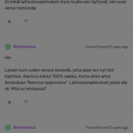
Eli mikäli laitteistovaatimukset myös muilta osin täyttyvät, niin uusin
versio toimii kyllä.
Anonymous
Forum|Forum|13 years ago
A
Hei
Latasin tuon uuden version koneelle, jotta saisin sen nyt heti
käyttöön. Asennus edistyi 100% saakka, mutta sitten antoi
ilmoituksen "Asennus epäonnistui". Laitteistovaatimukset pitäisi olla
ok. MItä on tehtävissä?
Anonymous
Forum|Forum|13 years ago
A