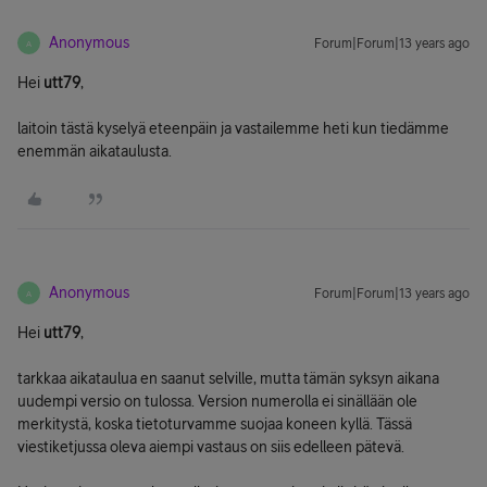
Anonymous
Forum|Forum|13 years ago
A
Hei
utt79
,
laitoin tästä kyselyä eteenpäin ja vastailemme heti kun tiedämme
enemmän aikataulusta.
Anonymous
Forum|Forum|13 years ago
A
Hei
utt79
,
tarkkaa aikataulua en saanut selville, mutta tämän syksyn aikana
uudempi versio on tulossa. Version numerolla ei sinällään ole
merkitystä, koska tietoturvamme suojaa koneen kyllä. Tässä
viestiketjussa oleva aiempi vastaus on siis edelleen pätevä.