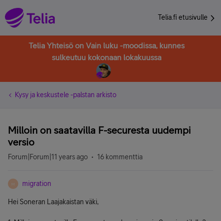
Telia.fi etusivulle
Telia Yhteisö on Vain luku -moodissa, kunnes
sulkeutuu kokonaan lokakuussa
Kysy ja keskustele -palstan arkisto
Milloin on saatavilla F-securesta uudempi
versio
Forum|Forum|11 years ago
16 kommenttia
migration
M
Hei Soneran Laajakaistan väki,