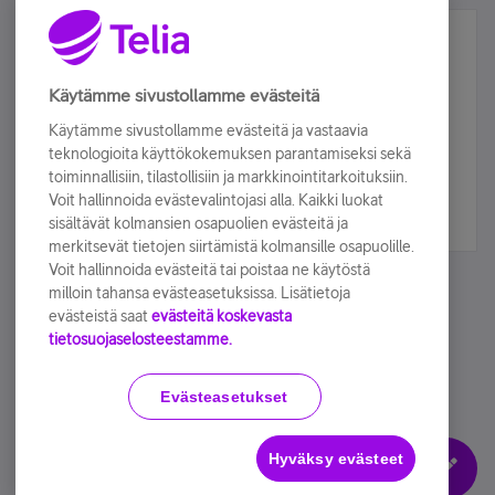
Älä jää paitsi – osallistu ja voita!
Tilaa Telian uutiskirje ja olet mukana arvonnassa.
Käytämme sivustollamme evästeitä
Samalla saat parhaat asiakasedut suoraan
Käytämme sivustollamme evästeitä ja vastaavia
sähköpostiisi.
teknologioita käyttökokemuksen parantamiseksi sekä
toiminnallisiin, tilastollisiin ja markkinointitarkoituksiin.
Voit hallinnoida evästevalintojasi alla. Kaikki luokat
Tilaa nyt
sisältävät kolmansien osapuolien evästeitä ja
merkitsevät tietojen siirtämistä kolmansille osapuolille.
Voit hallinnoida evästeitä tai poistaa ne käytöstä
milloin tahansa evästeasetuksissa. Lisätietoja
evästeistä saat
evästeitä koskevasta
tietosuojaselosteestamme.
Käyttöehdot
Accessibility statement
Evästeasetukset
Hyväksy evästeet
Evästeasetukset