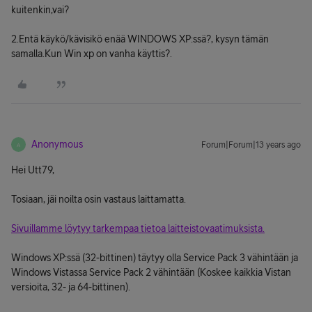
kuitenkin,vai?
2.Entä käykö/kävisikö enää WINDOWS XP:ssä?, kysyn tämän
samalla.Kun Win xp on vanha käyttis?.
Anonymous
Forum|Forum|13 years ago
A
Hei Utt79,
Tosiaan, jäi noilta osin vastaus laittamatta.
Sivuillamme löytyy tarkempaa tietoa laitteistovaatimuksista.
Windows XP:ssä (32-bittinen) täytyy olla Service Pack 3 vähintään ja
Windows Vistassa Service Pack 2 vähintään (Koskee kaikkia Vistan
versioita, 32- ja 64-bittinen).