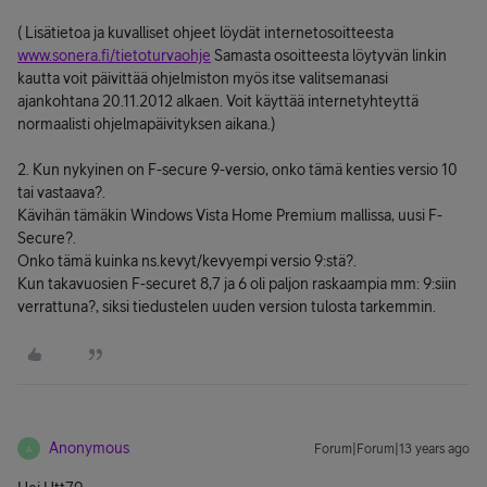
( Lisätietoa ja kuvalliset ohjeet löydät internetosoitteesta
www.sonera.fi/tietoturvaohje
Samasta osoitteesta löytyvän linkin
kautta voit päivittää ohjelmiston myös itse valitsemanasi
ajankohtana 20.11.2012 alkaen. Voit käyttää internetyhteyttä
normaalisti ohjelmapäivityksen aikana.)
2. Kun nykyinen on F-secure 9-versio, onko tämä kenties versio 10
tai vastaava?.
Kävihän tämäkin Windows Vista Home Premium mallissa, uusi F-
Secure?.
Onko tämä kuinka ns.kevyt/kevyempi versio 9:stä?.
Kun takavuosien F-securet 8,7 ja 6 oli paljon raskaampia mm: 9:siin
verrattuna?, siksi tiedustelen uuden version tulosta tarkemmin.
Anonymous
Forum|Forum|13 years ago
A