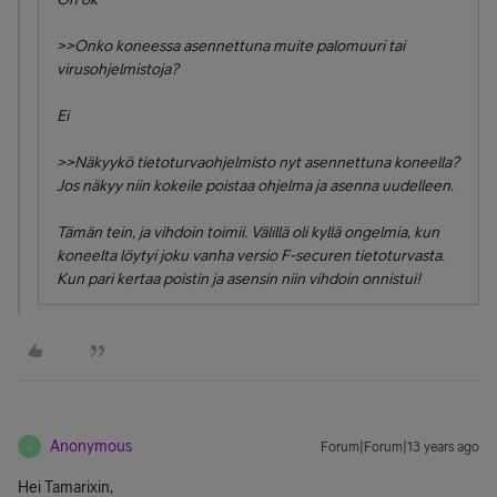
>>Onko koneessa asennettuna muite palomuuri tai
virusohjelmistoja?
Ei
>>Näkyykö tietoturvaohjelmisto nyt asennettuna koneella?
Jos näkyy niin kokeile poistaa ohjelma ja asenna uudelleen.
Tämän tein, ja vihdoin toimii. Välillä oli kyllä ongelmia, kun
koneelta löytyi joku vanha versio F-securen tietoturvasta.
Kun pari kertaa poistin ja asensin niin vihdoin onnistui!
Anonymous
Forum|Forum|13 years ago
A
Hei Tamarixin,