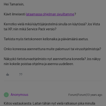
Hei Tamarixin,
Kävit ilmeisesti
lataamassa ohjelman sivuiltamme
?
Kerrotko vielä mikä käyttöjärjestelmä sinulla on käytössä? Jos Vista
tai XP, niin mikä Service Pack versio?
Tarkista myös tietokoneen kellonaika ja päivämäärä asetus.
Onko koneessa asennettuna muite palomuuri tai virusohjelmistoja?
Näkyykö tietoturvaohjelmisto nyt asennettuna koneella? Jos näkyy
niin kokeile poistaa ohjelma ja asenna uudelleen.
Anonymous
Forum|Forum|13 years ago
A
Kiitos vastauksesta. Laitan tähän nyt vielä ratkaisun joka minulla