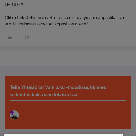
Hei Utt79,
Olitko tarkistellut myös ettei viesti ole päätynyt roskapostikansioon
ja että tiedoissasi oleva sähköposti on oikein?
Telia Yhteisö on Vain luku -moodissa, kunnes
sulkeutuu kokonaan lokakuussa