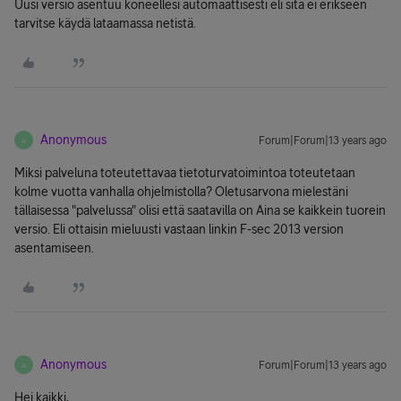
Uusi versio asentuu koneellesi automaattisesti eli sitä ei erikseen
tarvitse käydä lataamassa netistä.
Anonymous
Forum|Forum|13 years ago
A
Miksi palveluna toteutettavaa tietoturvatoimintoa toteutetaan
kolme vuotta vanhalla ohjelmistolla? Oletusarvona mielestäni
tällaisessa "palvelussa" olisi että saatavilla on Aina se kaikkein tuorein
versio. Eli ottaisin mieluusti vastaan linkin F-sec 2013 version
asentamiseen.
Anonymous
Forum|Forum|13 years ago
A
Hei kaikki,