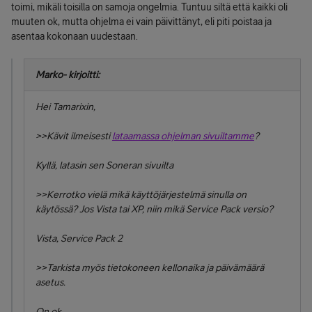
toimi, mikäli toisilla on samoja ongelmia. Tuntuu siltä että kaikki oli
muuten ok, mutta ohjelma ei vain päivittänyt, eli piti poistaa ja
asentaa kokonaan uudestaan.
Marko- kirjoitti:
Hei Tamarixin,
>>Kävit ilmeisesti
lataamassa ohjelman sivuiltamme
?
Kyllä, latasin sen Soneran sivuilta
>>Kerrotko vielä mikä käyttöjärjestelmä sinulla on
käytössä? Jos Vista tai XP, niin mikä Service Pack versio?
Vista, Service Pack 2
>>Tarkista myös tietokoneen kellonaika ja päivämäärä
asetus.
On ok