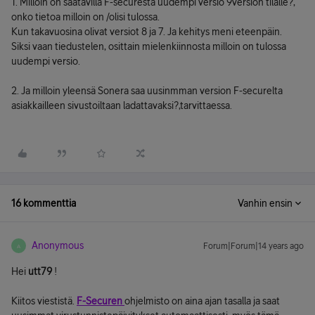
1. Milloin on saatavilla F-securesta uudempi versio 9version tilalle?,
onko tietoa milloin on /olisi tulossa.
Kun takavuosina olivat versiot 8 ja 7. Ja kehitys meni eteenpäin.
Siksi vaan tiedustelen, osittain mielenkiinnosta milloin on tulossa
uudempi versio.
2. Ja milloin yleensä Sonera saa uusinmman version F-securelta
asiakkailleen sivustoiltaan ladattavaksi?,tarvittaessa.
16 kommenttia
Vanhin ensin
Anonymous
Forum|Forum|14 years ago
A
Hei
utt79
!
Kiitos viestistä.
F-Securen
ohjelmisto on aina ajan tasalla ja saat