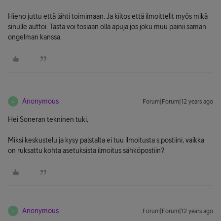
Hieno juttu että lähti toimimaan. Ja kiitos että ilmoittelit myös mikä
sinulle auttoi. Tästä voi tosiaan olla apuja jos joku muu painii saman
ongelman kanssa.
Anonymous
Forum|Forum|12 years ago
A
Hei Soneran tekninen tuki,
Miksi keskustelu ja kysy palstalta ei tuu ilmoitusta s.postiini, vaikka
on ruksattu kohta asetuksista ilmoitus sähköpostiin?.
Anonymous
Forum|Forum|12 years ago
A