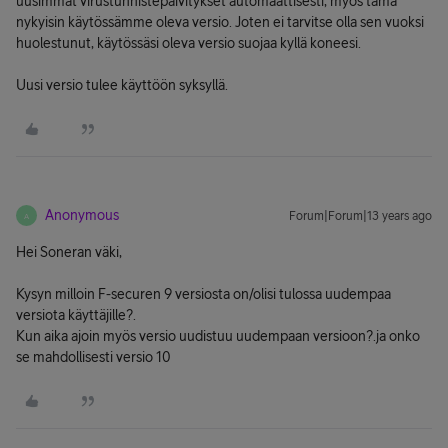
uusimmat virustunnistepäivitykset automaattisesti, myös tämä
nykyisin käytössämme oleva versio. Joten ei tarvitse olla sen vuoksi
huolestunut, käytössäsi oleva versio suojaa kyllä koneesi.
Uusi versio tulee käyttöön syksyllä.
Anonymous
Forum|Forum|13 years ago
A
Hei Soneran väki,
Kysyn milloin F-securen 9 versiosta on/olisi tulossa uudempaa
versiota käyttäjille?.
Kun aika ajoin myös versio uudistuu uudempaan versioon?.ja onko
se mahdollisesti versio 10