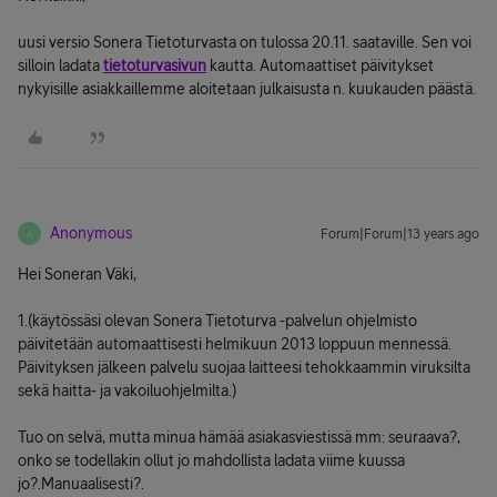
uusi versio Sonera Tietoturvasta on tulossa 20.11. saataville. Sen voi
silloin ladata
tietoturvasivun
kautta. Automaattiset päivitykset
nykyisille asiakkaillemme aloitetaan julkaisusta n. kuukauden päästä.
Anonymous
Forum|Forum|13 years ago
A
Hei Soneran Väki,
1.(käytössäsi olevan Sonera Tietoturva -palvelun ohjelmisto
päivitetään automaattisesti helmikuun 2013 loppuun mennessä.
Päivityksen jälkeen palvelu suojaa laitteesi tehokkaammin viruksilta
sekä haitta- ja vakoiluohjelmilta.)
Tuo on selvä, mutta minua hämää asiakasviestissä mm: seuraava?,
onko se todellakin ollut jo mahdollista ladata viime kuussa
jo?.Manuaalisesti?.