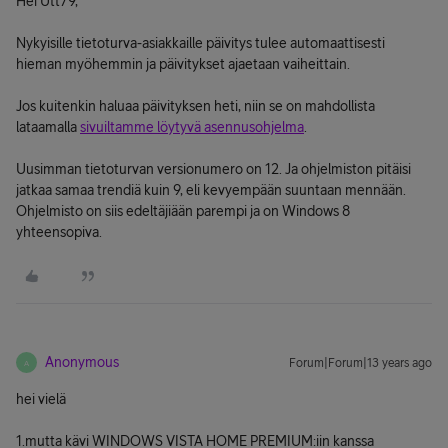
Hei Utt79,
Nykyisille tietoturva-asiakkaille päivitys tulee automaattisesti
hieman myöhemmin ja päivitykset ajaetaan vaiheittain.
Jos kuitenkin haluaa päivityksen heti, niin se on mahdollista
lataamalla
sivuiltamme löytyvä asennusohjelma
.
Uusimman tietoturvan versionumero on 12. Ja ohjelmiston pitäisi
jatkaa samaa trendiä kuin 9, eli kevyempään suuntaan mennään.
Ohjelmisto on siis edeltäjiään parempi ja on Windows 8
yhteensopiva.
Anonymous
Forum|Forum|13 years ago
A
hei vielä
1.mutta kävi WINDOWS VISTA HOME PREMIUM:iin kanssa