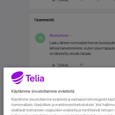
Tykkää
1 kommentti
Anonymous
A
Lasku lähtee normaalisti kerran kuukaudes
lähteä harvemminkin, kuten sinun tapauks
on lähetetty sinulle tänään.
Tykkää
Käytämme sivustollamme evästeitä
Käytämme sivustollamme evästeitä ja vastaavia teknologioita kä
toiminnallisiin, tilastollisiin ja markkinointitarkoituksiin. Voit hallinn
sisältävät kolmansien osapuolien evästeitä ja merkitsevät tietojen si