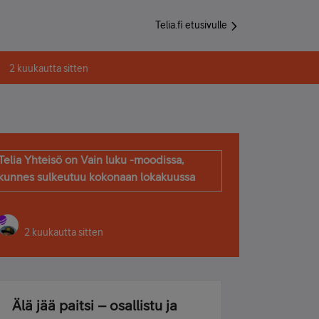
Telia.fi etusivulle
2 kuukautta sitten
Telia Yhteisö on Vain luku -moodissa,
kunnes sulkeutuu kokonaan lokakuussa
2 kuukautta sitten
Älä jää paitsi – osallistu ja