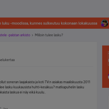
in luku -moodissa, kunnes sulkeutuu kokonaan lokakuussa
stele -palstan arkisto
Milloin tulee lasku?
selukertaa
llut soneran laajakaista ja koti TV.n asiakas maaliskuusta 2011
is tulee lasku kuukausista huhti-kesäkuu? matkapuhelin lasku
kaista laskua ei näy eikä kuulu..