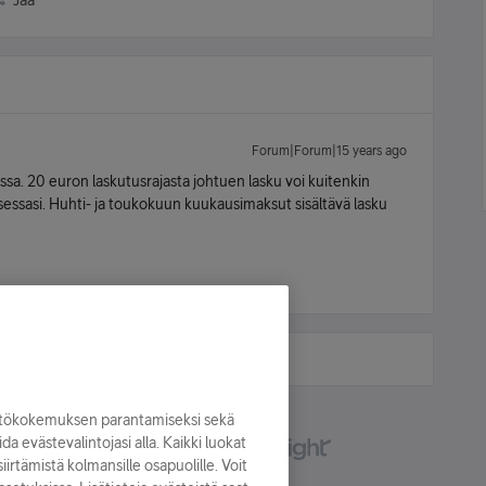
Jaa
Forum|Forum|15 years ago
sa. 20 euron laskutusrajasta johtuen lasku voi kuitenkin
essasi. Huhti- ja toukokuun kuukausimaksut sisältävä lasku
yttökokemuksen parantamiseksi sekä
oida evästevalintojasi alla. Kaikki luokat
irtämistä kolmansille osapuolille. Voit