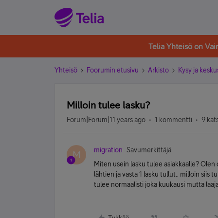
Telia Yhteisö on Va
Yhteisö
Foorumin etusivu
Arkisto
Kysy ja kesku
Milloin tulee lasku?
Forum|Forum|11 years ago
1 kommentti
9 kat
migration
Savumerkittäjä
M
Miten usein lasku tulee asiakkaalle? Olen o
lähtien ja vasta 1 lasku tullut.. milloin si
tulee normaalisti joka kuukausi mutta laaja