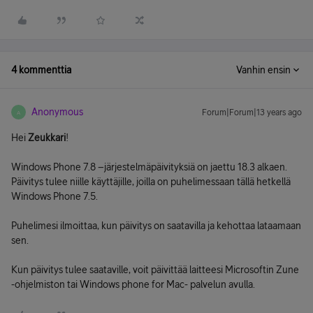
4 kommenttia
Vanhin ensin
Anonymous
Forum|Forum|13 years ago
A
Hei
Zeukkari
!
Windows Phone 7.8 –järjestelmäpäivityksiä on jaettu 18.3 alkaen.
Päivitys tulee niille käyttäjille, joilla on puhelimessaan tällä hetkellä
Windows Phone 7.5.
Puhelimesi ilmoittaa, kun päivitys on saatavilla ja kehottaa lataamaan
sen.
Kun päivitys tulee saataville, voit päivittää laitteesi Microsoftin Zune
-ohjelmiston tai Windows phone for Mac- palvelun avulla.