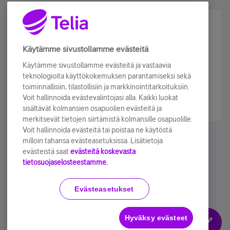
Älä jää paitsi – osallistu ja voita!
Tilaa Telian uutiskirje ja olet mukana arvonnassa.
Käytämme sivustollamme evästeitä
Samalla saat parhaat asiakasedut suoraan
Käytämme sivustollamme evästeitä ja vastaavia
sähköpostiisi.
teknologioita käyttökokemuksen parantamiseksi sekä
toiminnallisiin, tilastollisiin ja markkinointitarkoituksiin.
Voit hallinnoida evästevalintojasi alla. Kaikki luokat
Tilaa nyt
sisältävät kolmansien osapuolien evästeitä ja
merkitsevät tietojen siirtämistä kolmansille osapuolille.
Voit hallinnoida evästeitä tai poistaa ne käytöstä
milloin tahansa evästeasetuksissa. Lisätietoja
evästeistä saat
evästeitä koskevasta
tietosuojaselosteestamme.
Käyttöehdot
Accessibility statement
Evästeasetukset
Hyväksy evästeet
Evästeasetukset