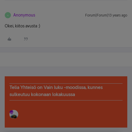
Anonymous
Forum|Forum|13 years ago
A
Okei, kiitos avusta :)
Telia Yhteisö on Vain luku -moodissa, kunnes
sulkeutuu kokonaan lokakuussa