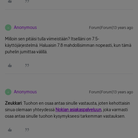
Anonymous
Forum|Forum|13 years ago
A
Milloin sen pitäisi tulla viimeistään? Itselläni on 7.5-
käyttöjärjestelmä. Haluaisin 7.8 mahdollisimman nopeasti, kun tämä
puhelin jumittaa välillä.
Anonymous
Forum|Forum|13 years ago
A
Zeukkari
: Tuohon en osaa antaa sinulle vastausta, joten kehottaisin
sinua olemaan yhteydessä
Nokian asiakaspalveluun
, joka varmasti
osaa antaa sinulle tuohon kysymykseesi tarkemman vastauksen.