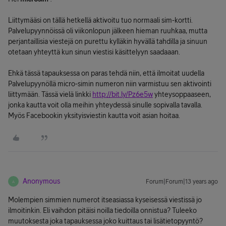
Liittymääsi on tällä hetkellä aktivoitu tuo normaali sim-kortti.
Palvelupyynnöissä oli viikonlopun jälkeen hieman ruuhkaa, mutta
perjantaillisia viestejä on purettu kylläkin hyvällä tahdilla ja sinuun
otetaan yhteyttä kun sinun viestisi käsittelyyn saadaaan.
Ehkä tässä tapauksessa on paras tehdä niin, että ilmoitat uudella
Palvelupyynöllä micro-simin numeron niin varmistuu sen aktivointi
liittymään. Tässä vielä linkki
http://bit.ly/Pz6e5w
yhteysoppaaseen,
jonka kautta voit olla meihin yhteydessä sinulle sopivalla tavalla.
Myös Facebookin yksityisviestin kautta voit asian hoitaa.
Anonymous
Forum|Forum|13 years ago
A
Molempien simmien numerot itseasiassa kyseisessä viestissä jo
ilmoitinkin. Eli vaihdon pitäisi noilla tiedoilla onnistua? Tuleeko
muutoksesta joka tapauksessa joko kuittaus tai lisätietopyyntö?