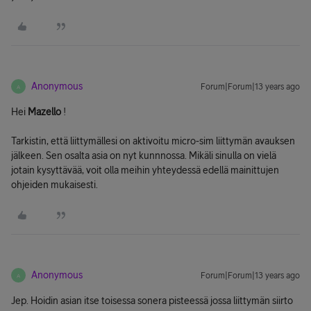
Anonymous
Forum|Forum|13 years ago
A
Hei
Mazello
!
Tarkistin, että liittymällesi on aktivoitu micro-sim liittymän avauksen
jälkeen. Sen osalta asia on nyt kunnnossa. Mikäli sinulla on vielä
jotain kysyttävää, voit olla meihin yhteydessä edellä mainittujen
ohjeiden mukaisesti.
Anonymous
Forum|Forum|13 years ago
A
Jep. Hoidin asian itse toisessa sonera pisteessä jossa liittymän siirto