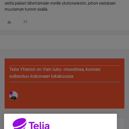
sieltä pääset lähettämään meille yksityisviestin, johon vastataan
muutaman tunnin sisällä.
Telia Yhteisö on Vain luku -moodissa, kunnes
sulkeutuu kokonaan lokakuussa
Älä jää paitsi – osallistu ja voita!