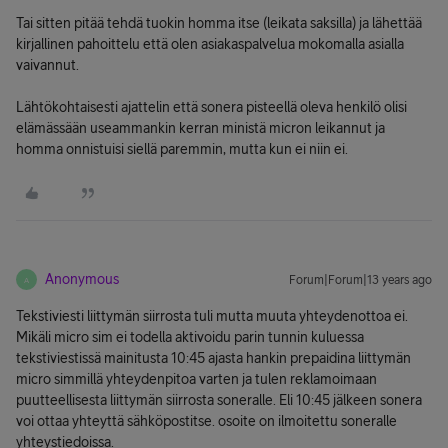
Tai sitten pitää tehdä tuokin homma itse (leikata saksilla) ja lähettää
kirjallinen pahoittelu että olen asiakaspalvelua mokomalla asialla
vaivannut.
Lähtökohtaisesti ajattelin että sonera pisteellä oleva henkilö olisi
elämässään useammankin kerran ministä micron leikannut ja
homma onnistuisi siellä paremmin, mutta kun ei niin ei.
Anonymous
Forum|Forum|13 years ago
A
Tekstiviesti liittymän siirrosta tuli mutta muuta yhteydenottoa ei.
Mikäli micro sim ei todella aktivoidu parin tunnin kuluessa
tekstiviestissä mainitusta 10:45 ajasta hankin prepaidina liittymän
micro simmillä yhteydenpitoa varten ja tulen reklamoimaan
puutteellisesta liittymän siirrosta soneralle. Eli 10:45 jälkeen sonera
voi ottaa yhteyttä sähköpostitse. osoite on ilmoitettu soneralle
yhteystiedoissa.