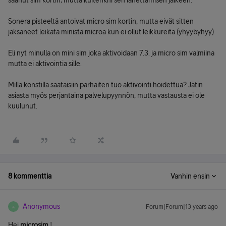
saanut sim kortin, mutta kuitenkni sen lähettämisen jälkeen.
Sonera pisteeltä antoivat micro sim kortin, mutta eivät sitten
jaksaneet leikata ministä microa kun ei ollut leikkureita (yhyybyhyy)
Eli nyt minulla on mini sim joka aktivoidaan 7.3. ja micro sim valmiina
mutta ei aktivointia sille.
Millä konstilla saataisiin parhaiten tuo aktivointi hoidettua? Jätin
asiasta myös perjantaina palvelupyynnön, mutta vastausta ei ole
kuulunut.
8 kommenttia
Vanhin ensin
Anonymous
Forum|Forum|13 years ago
A
Hei
microsim
!