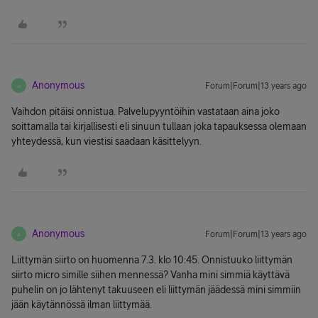
Anonymous
Forum|Forum|13 years ago
A
Vaihdon pitäisi onnistua. Palvelupyyntöihin vastataan aina joko
soittamalla tai kirjallisesti eli sinuun tullaan joka tapauksessa olemaan
yhteydessä, kun viestisi saadaan käsittelyyn.
Anonymous
Forum|Forum|13 years ago
A
Liittymän siirto on huomenna 7.3. klo 10:45. Onnistuuko liittymän
siirto micro simille siihen mennessä? Vanha mini simmiä käyttävä
puhelin on jo lähtenyt takuuseen eli liittymän jäädessä mini simmiin
jään käytännössä ilman liittymää.