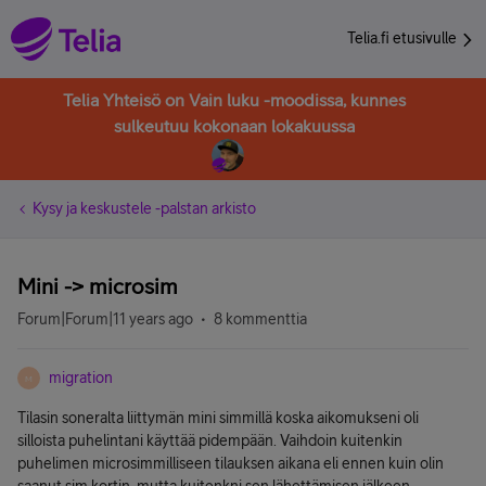
Telia.fi etusivulle
Telia Yhteisö on Vain luku -moodissa, kunnes
sulkeutuu kokonaan lokakuussa
Kysy ja keskustele -palstan arkisto
Mini -> microsim
Forum|Forum|11 years ago
8 kommenttia
migration
M
Tilasin soneralta liittymän mini simmillä koska aikomukseni oli
silloista puhelintani käyttää pidempään. Vaihdoin kuitenkin
puhelimen microsimmilliseen tilauksen aikana eli ennen kuin olin