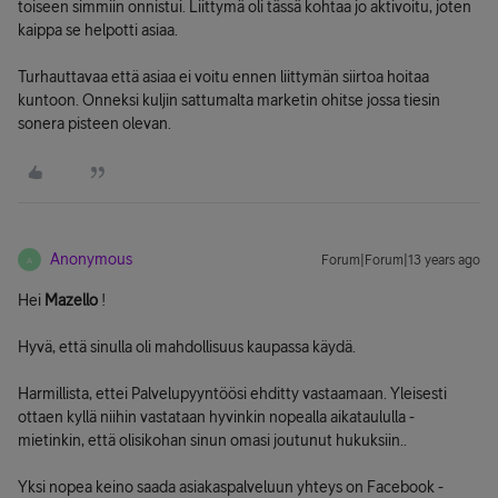
toiseen simmiin onnistui. Liittymä oli tässä kohtaa jo aktivoitu, joten
kaippa se helpotti asiaa.
Turhauttavaa että asiaa ei voitu ennen liittymän siirtoa hoitaa
kuntoon. Onneksi kuljin sattumalta marketin ohitse jossa tiesin
sonera pisteen olevan.
Anonymous
Forum|Forum|13 years ago
A
Hei
Mazello
!
Hyvä, että sinulla oli mahdollisuus kaupassa käydä.
Harmillista, ettei Palvelupyyntöösi ehditty vastaamaan. Yleisesti
ottaen kyllä niihin vastataan hyvinkin nopealla aikataululla -
mietinkin, että olisikohan sinun omasi joutunut hukuksiin..
Yksi nopea keino saada asiakaspalveluun yhteys on Facebook -